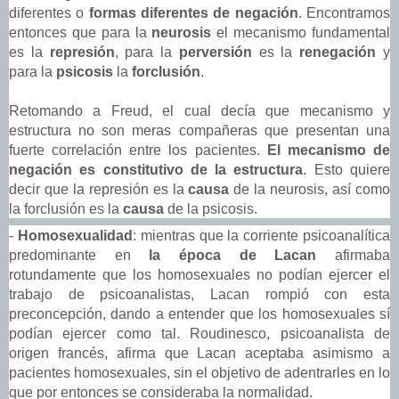
diferentes o
formas diferentes de negación
. Encontramos
entonces que para la
neurosis
el mecanismo fundamental
es la
represión
, para la
perversión
es la
renegación
y
para la
psicosis
la
forclusión
.
Retomando a Freud, el cual decía que mecanismo y
estructura no son meras compañeras que presentan una
fuerte correlación entre los pacientes.
El mecanismo de
negación es constitutivo de la estructura
. Esto quiere
decir que la represión es la
causa
de la neurosis, así como
la forclusión es la
causa
de la psicosis.
-
Homosexualidad
: mientras que la corriente psicoanalítica
predominante en
la época de Lacan
afirmaba
rotundamente que los homosexuales no podían ejercer el
trabajo de psicoanalistas, Lacan rompió con esta
preconcepción, dando a entender que los homosexuales sí
podían ejercer como tal. Roudinesco, psicoanalista de
origen francés, afirma que Lacan aceptaba asimismo a
pacientes homosexuales, sin el objetivo de adentrarles en lo
que por entonces se consideraba la normalidad.