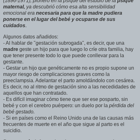
(1896-1971),
pionero
en
la
psique
del
estudio
de
la
psique
maternal
,
ya
descubrió
cómo
esa
alta
sensibilidad
emocional
era
necesaria
para
que
la
madre
pudiera
ponerse
en
el
lugar
del
bebé
y
ocuparse
de
sus
cuidados
.
Algunos datos añadidos:
- Al hablar de "gestación subrogada", es decir, que una
madre
geste un hijo para que luego lo críe otra familia, hay
que tener presente todo lo que puede conllevar para la
gestante.
- Gestar un hijo que genéticamente no es propio supone un
mayor riesgo de complicaciones graves como la
preeclampsia. Adelantar el parto amoldándolo con cesárea.
Es decir, no al ritmo de gestación sino a las necedidades de
aquellos que han contratado.
- Es difícil imaginar cómo tiene que ser ese posparto, sin
bebé y con el cerebro puérpero: un duelo por la
pérdida
del
bebé
gestado
.
- Si en países como el Reino Unido una de las causas más
frecuentes de muerte en el año que sigue al parto es el
suicidio.