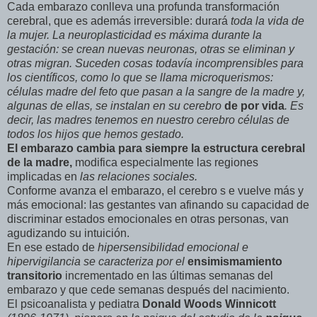
Cada embarazo conlleva una profunda transformación
cerebral, que es además irreversible: durará
toda
la
vida
de
la
mujer
.
La
neuroplasticidad
es
máxima
durante
la
gestación
:
se
crean
nuevas
neuronas
,
otras
se
eliminan
y
otras
migran
.
Suceden
cosas
todavía
incomprensibles
para
los
científicos
,
como
lo
que
se
llama
microquerismos
:
células
madre
del
feto
que
pasan
a
la
sangre
de
la
madre
y
,
algunas
de
ellas
,
se
instalan
en
su
cerebro
de
por
vida
.
Es
decir
,
las
madres
tenemos
en
nuestro
cerebro
células
de
todos
los
hijos
que
hemos
gestado
.
El
embarazo
cambia
para
siempre
la
estructura
cerebral
de
la
madre
,
modifica especialmente las regiones
implicadas en
las
relaciones
sociales
.
Conforme avanza el embarazo, el cerebro s e vuelve más y
más emocional: las gestantes van afinando su capacidad de
discriminar estados emocionales en otras personas, van
agudizando su intuición.
En ese estado de
hipersensibilidad
emocional
e
hipervigilancia
se
caracteriza
por
el
ensimismamiento
transitorio
incrementado en las últimas semanas del
embarazo y que cede semanas después del nacimiento.
El psicoanalista y pediatra
Donald
Woods
Winnicott