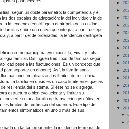
; ajustes posnucleares.
►
20
►
20
amilias, según un doble parámetro: la competencia y el
►
20
a las dos escalas de adaptación: la del individuo y la de
iere a la tendencia centrífuga o centrípeta de la unidad
►
20
 de familias sobre una curva que integra, a partir del eje
►
20
a y, a partir del de ordenadas, la tendencia centrípeta
►
20
►
20
efinido como paradigma evolucionista, Fivaz y cols.
►
20
ología familiar. Distinguen tres tipos de familias según
►
20
abilidad pese a las fluctuaciones. Es un concepto que
ad para soportar un choque). Así, la familia sana
►
20
fluctuaciones no alcanzan los límites de resiliencia
►
20
ra. La familia en crisis es un caso límite en el que las
►
20
 de resiliencia del sistema. Si éste no se disgrega,
tra estructura o bien evolucionar y limitar su
►
20
 convierte en una familia de transacción psicótica en
►
20
 los límites de resiliencia del sistema. Este tipo de
▼
20
rtamientos sintomáticos en uno o más de sus
►
►
o nada un factor importante, la incidencia temporal de