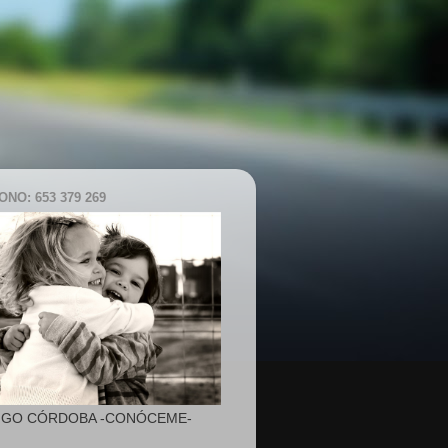
NO: 653 379 269
IGO CÓRDOBA -CONÓCEME-