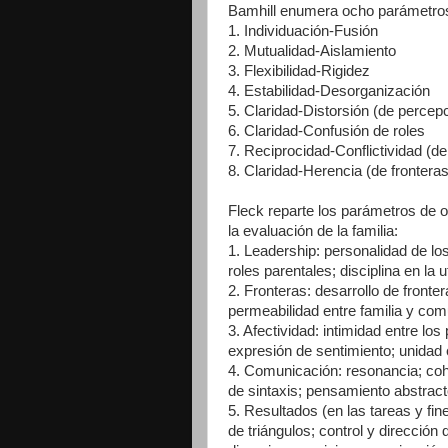
Bamhill enumera ocho parámetros d
1. Individuación-Fusión
2. Mutualidad-Aislamiento
3. Flexibilidad-Rigidez
4. Estabilidad-Desorganización
5. Claridad-Distorsión (de percep
6. Claridad-Confusión de roles
7. Reciprocidad-Conflictividad (de
8. Claridad-Herencia (de frontera
Fleck reparte los parámetros de o
la evaluación de la familia:
1. Leadership: personalidad de lo
roles parentales; disciplina en la u
2. Fronteras: desarrollo de fronter
permeabilidad entre familia y com
3. Afectividad: intimidad entre los
expresión de sentimiento; unidad 
4. Comunicación: resonancia; coher
de sintaxis; pensamiento abstract
5. Resultados (en las tareas y fin
de triángulos; control y dirección