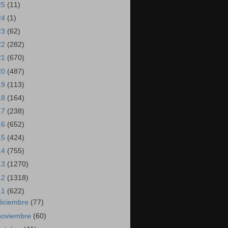
25
(11)
24
(1)
23
(62)
22
(282)
21
(670)
20
(487)
19
(113)
18
(164)
17
(238)
16
(652)
15
(424)
14
(755)
13
(1270)
12
(1318)
11
(622)
diciembre
(77)
noviembre
(60)