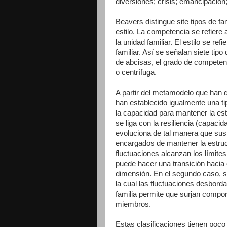
diversiones; crisis; emancipación
Beavers distingue site tipos de f
estilo. La competencia se refiere 
la unidad familiar. El estilo se ref
familiar. Así se señalan siete tipo
de abcisas, el grado de competenci
o centrífuga.
A partir del metamodelo que han d
han establecido igualmente una tip
la capacidad para mantener la est
se liga con la resiliencia (capacid
evoluciona de tal manera que sus 
encargados de mantener la estructu
fluctuaciones alcanzan los límites
puede hacer una transición hacia o
dimensión. En el segundo caso, se
la cual las fluctuaciones desbordan
familia permite que surjan compo
miembros.
Estas clasificaciones tienen poco 