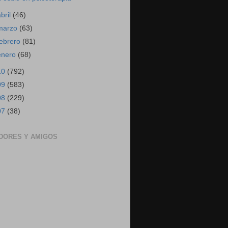
abril
(46)
marzo
(63)
febrero
(81)
enero
(68)
10
(792)
09
(583)
08
(229)
07
(38)
DORES Y AMIGOS