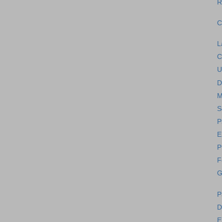
R
C
L
C
U
D
M
S
P
E
P
F
G
P
D
E