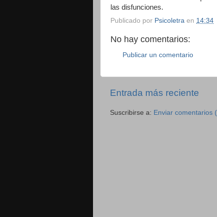
las disfunciones.
Publicado por
Psicoletra
en
14:34
No hay comentarios:
Publicar un comentario
Entrada más reciente
Suscribirse a:
Enviar comentarios 