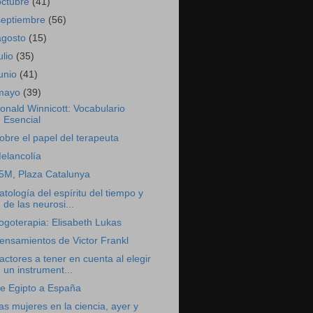
octubre
(41)
septiembre
(56)
agosto
(15)
ulio
(35)
junio
(41)
mayo
(39)
onald Winnicott: Vocabulario
Esencial
obre el papel del terapeuta
elancolía
5M, Plaza Catalunya
atología del espíritu del tiempo y
de las neurosi...
ogoterapia: Elisabeth Lukas
ensamientos de Victor Frankl
actores a tener en cuenta al elegir
un instrument...
e Egipto a España
as mujeres en la ciencia, ayer y