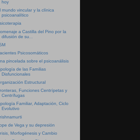
hoy
l mundo vincular y la clínica
psicoanalítico
sicoterapia
omenaje a Castilla del Pino por la
difusión de su...
5M
acientes Psicosomáticos
na pincelada sobre el psicoanálisis
ipología de las Familias
Disfuncionales
rganización Estructural
ronteras, Funciones Centrípetas y
Centrífugas
ipología Familiar, Adaptación, Ciclo
Evolutivo
rishnamurti
ope de Vega y su depresión
risis, Morfogénesis y Cambio