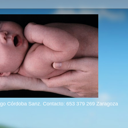
rigo Córdoba Sanz. Contacto: 653 379 269 Zaragoza