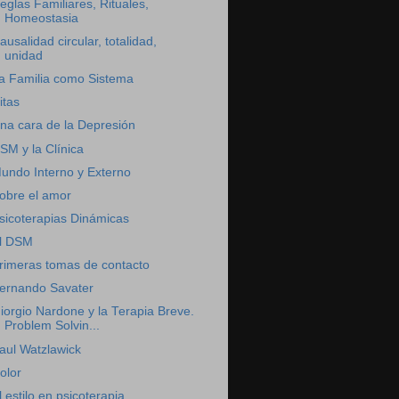
eglas Familiares, Rituales,
Homeostasia
ausalidad circular, totalidad,
unidad
a Familia como Sistema
itas
na cara de la Depresión
SM y la Clínica
undo Interno y Externo
obre el amor
sicoterapias Dinámicas
l DSM
rimeras tomas de contacto
ernando Savater
iorgio Nardone y la Terapia Breve.
Problem Solvin...
aul Watzlawick
olor
l estilo en psicoterapia