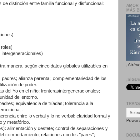
e distinción entre familia funcional y disfuncional:
AMOR 
MÁS B
ciones)
 roles)
s intergeneracionales)
¡Atrév
tra manera, según cinco datos globales utilizables en
s padres; alianza parental; complementariedad de los
¡SÍGU
tilización de poder.
as del Yo en el niño; fronterasintergeneracionales;
unidad del entorno.
 padres; equivalencia de tríadas; tolerancia a la
TRANS
emocional,.
encia entre lo verbal y lo no verbal; claridad formal y
Power
o y metafórico.
es): alimentación y destete; control de separaciones y
 del comportamiento; relaciones con los "pares";
DOCU