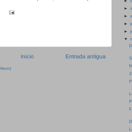
►
►
►
►
j
►
▼
D
Inicio
Entrada antigua
S
M
(Atom)
1
P
L
P
F
D
L