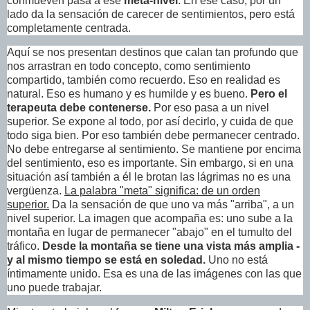
conmueven pasa a ese
meta-nivel
. En ese caso, por un
lado da la sensación de carecer de sentimientos, pero está
completamente centrada.
Aquí se nos presentan destinos que calan tan profundo que
nos arrastran en todo concepto, como sentimiento
compartido, también como recuerdo. Eso en realidad es
natural. Eso es humano y es humilde y es bueno.
Pero el
terapeuta debe contenerse.
Por eso pasa a un nivel
superior. Se expone al todo, por así decirlo, y cuida de que
todo siga bien. Por eso también debe permanecer centrado.
No debe entregarse al sentimiento. Se mantiene por encima
del sentimiento, eso es importante. Sin embargo, si en una
situación así también a él le brotan las lágrimas no es una
vergüenza.
La palabra "meta" significa: de un orden
superior.
Da la sensación de que uno va más "arriba", a un
nivel superior. La imagen que acompaña es: uno sube a la
montaña en lugar de permanecer "abajo" en el tumulto del
tráfico.
Desde la montaña se tiene una vista más amplia -
y al mismo tiempo se está en soledad.
Uno no está
íntimamente unido. Esa es una de las imágenes con las que
uno puede trabajar.