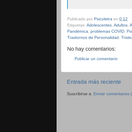
Publicado por
Psicoletra
en
0:12
Etiquetas:
Adolescentes
,
Adultos
,
A
Pandémica
,
problemas COVID
,
Ps
Trastornos de Personalidad
,
Trist
No hay comentarios:
Publicar un comentario
Entrada más reciente
Suscribirse a:
Enviar comentarios 