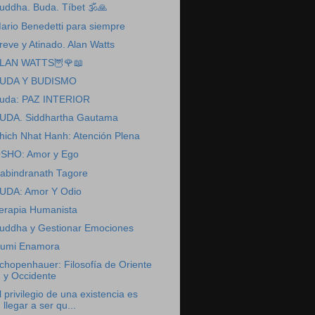
uddha. Buda. Tíbet 🕉️🙏
ario Benedetti para siempre
reve y Atinado. Alan Watts
LAN WATTS🦉🌹📖
UDA Y BUDISMO
uda: PAZ INTERIOR
UDA. Siddhartha Gautama
hich Nhat Hanh: Atención Plena
SHO: Amor y Ego
abindranath Tagore
UDA: Amor Y Odio
erapia Humanista
uddha y Gestionar Emociones
umi Enamora
chopenhauer: Filosofía de Oriente
y Occidente
l privilegio de una existencia es
llegar a ser qu...