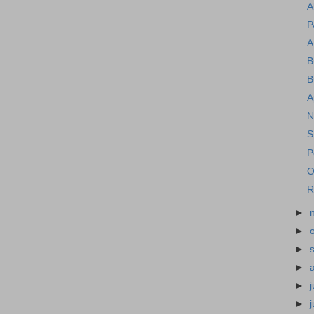
A
P
A
B
B
A
N
S
P
O
R
►
►
►
►
►
j
►