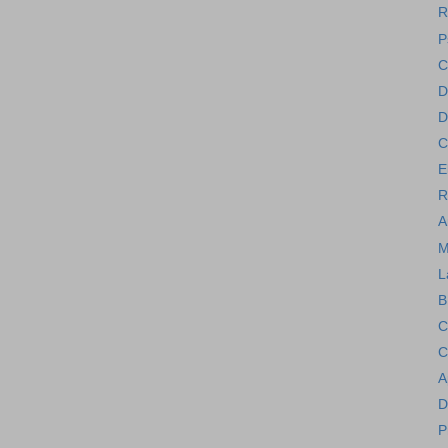
R
P
C
D
D
C
E
R
A
M
L
B
C
C
A
D
P