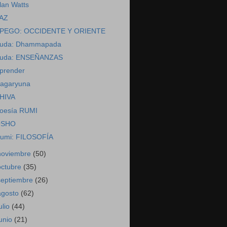
lan Watts
AZ
PEGO: OCCIDENTE Y ORIENTE
uda: Dhammapada
uda: ENSEÑANZAS
prender
agaryuna
HIVA
oesía RUMI
SHO
umi: FILOSOFÍA
noviembre
(50)
octubre
(35)
septiembre
(26)
agosto
(62)
ulio
(44)
junio
(21)