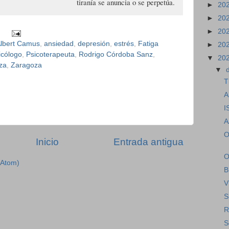
tiranía se anuncia o se perpetúa.
►
20
►
20
►
20
lbert Camus
,
ansiedad
,
depresión
,
estrés
,
Fatiga
►
20
icólogo
,
Psicoterapeuta
,
Rodrigo Córdoba Sanz
,
▼
20
eza
,
Zaragoza
▼
T
A
I
A
O
Inicio
Entrada antigua
O
(Atom)
B
V
S
R
S