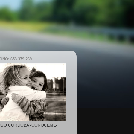
NO: 653 379 269
IGO CÓRDOBA -CONÓCEME-