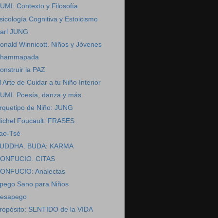
UMI: Contexto y Filosofía
sicología Cognitiva y Estoicismo
arl JUNG
onald Winnicott. Niños y Jóvenes
hammapada
onstruir la PAZ
l Arte de Cuidar a tu Niño Interior
UMI. Poesía, danza y más.
rquetipo de Niño: JUNG
ichel Foucault: FRASES
ao-Tsé
UDDHA. BUDA: KARMA
ONFUCIO. CITAS
ONFUCIO: Analectas
pego Sano para Niños
esapego
ropósito: SENTIDO de la VIDA