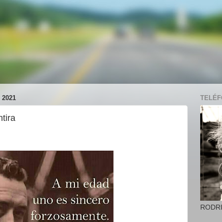
 2021
TELÉFO
tira
RODR