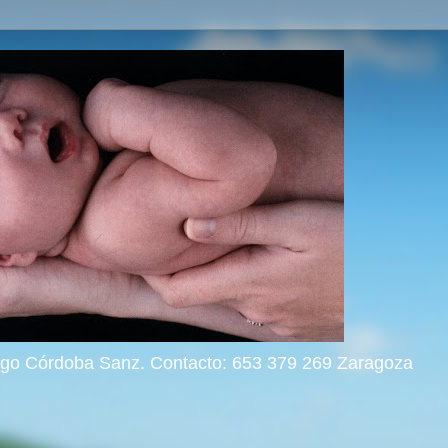
rigo Córdoba Sanz. Contacto: 653 379 269 Zaragoza