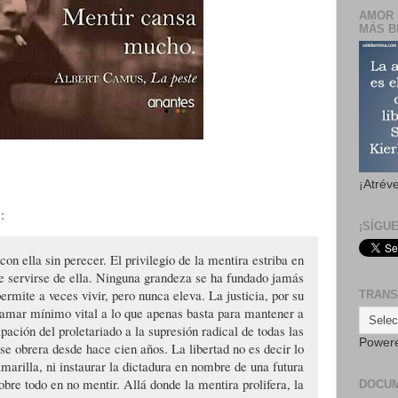
AMOR 
MÁS B
¡Atrév
:
¡SÍGU
on ella sin perecer. El privilegio de la mentira estriba en
e servirse de ella. Ninguna grandeza se ha fundado jamás
ermite a veces vivir, pero nunca eleva. La justicia, por su
TRANS
llamar mínimo vital a lo que apenas basta para mantener a
pación del proletariado a la supresión radical de todas las
Power
ase obrera desde hace cien años. La libertad no es decir lo
amarilla, ni instaurar la dictadura en nombre de una futura
sobre todo en no mentir. Allá donde la mentira prolifera, la
DOCU