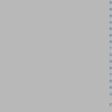
B
M
B
A
B
B
B
T
O
R
B
T
B
R
S
E