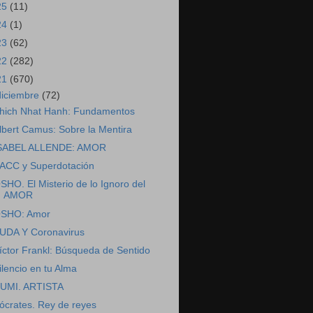
25
(11)
24
(1)
23
(62)
22
(282)
21
(670)
diciembre
(72)
hich Nhat Hanh: Fundamentos
lbert Camus: Sobre la Mentira
SABEL ALLENDE: AMOR
ACC y Superdotación
SHO. El Misterio de lo Ignoro del
AMOR
SHO: Amor
UDA Y Coronavirus
íctor Frankl: Búsqueda de Sentido
ilencio en tu Alma
UMI. ARTISTA
ócrates. Rey de reyes