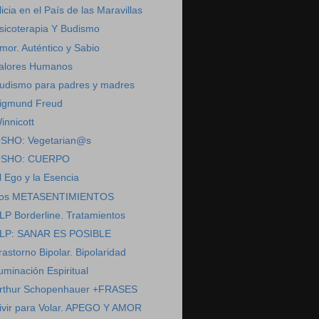
licia en el País de las Maravillas
sicoterapia Y Budismo
mor. Auténtico y Sabio
alores Humanos
udismo para padres y madres
igmund Freud
innicott
SHO: Vegetarian@s
SHO: CUERPO
l Ego y la Esencia
os METASENTIMIENTOS
LP Borderline. Tratamientos
LP: SANAR ES POSIBLE
rastorno Bipolar. Bipolaridad
luminación Espiritual
rthur Schopenhauer +FRASES
ivir para Volar. APEGO Y AMOR