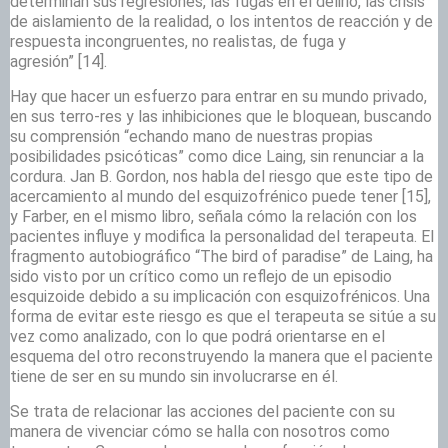
determinan sus regresiones, las fugas en el delirio, las crisis
de aislamiento de la realidad, o los intentos de reacción y de
respuesta incongruentes, no realistas, de fuga y
agresión”
[14].
Hay que hacer un esfuerzo para entrar en su mundo privado,
en sus terro-res y las inhibiciones que le bloquean, buscando
su comprensión “echando mano de nuestras propias
posibilidades psicóticas” como dice Laing, sin renunciar a la
cordura. Jan B. Gordon, nos habla del riesgo que este tipo de
acercamiento al mundo del esquizofrénico puede tener
[15],
y Farber, en el mismo libro, señala cómo la relación con los
pacientes influye y modifica la personalidad del terapeuta. El
fragmento autobiográfico “The bird of paradise” de Laing, ha
sido visto por un crítico como un reflejo de un episodio
esquizoide debido a su implicación con esquizofrénicos. Una
forma de evitar este riesgo es que el terapeuta se sitúe a su
vez como analizado, con lo que podrá orientarse en el
esquema del otro reconstruyendo la manera que el paciente
tiene de ser en su mundo sin involucrarse en él.
Se trata de relacionar las acciones del paciente con su
manera de vivenciar cómo se halla con nosotros como