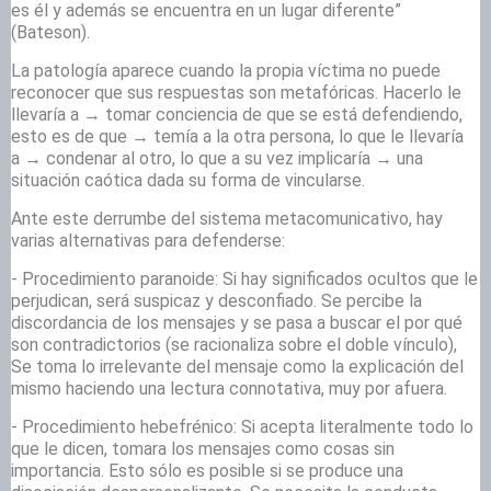
es él y además se encuentra en un lugar diferente”
(Bateson).
La patología aparece cuando la propia víctima no puede
reconocer que sus respuestas son metafóricas. Hacerlo le
llevaría a
→
tomar conciencia de que se está defendiendo,
esto es de que
→
temía a la otra persona, lo que le llevaría
a
→
condenar al otro, lo que a su vez implicaría
→
una
situación caótica dada su forma de vincularse.
Ante este derrumbe del sistema metacomunicativo, hay
varias alternativas para defenderse:
- Procedimiento paranoide: Si hay significados ocultos que le
perjudican, será suspicaz y desconfiado. Se percibe la
discordancia de los mensajes y se pasa a buscar el por qué
son contradictorios (se racionaliza sobre el doble vínculo),
Se toma lo irrelevante del mensaje como la explicación del
mismo haciendo una lectura connotativa, muy por afuera.
- Procedimiento hebefrénico: Si acepta literalmente todo lo
que le dicen, tomara los mensajes como cosas sin
importancia. Esto sólo es posible si se produce una