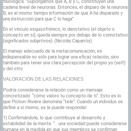
fisiológica: “Supongamos que A, B y C, constituyen una
cadena lineal de neuronas. Entonces, el disparo de la neurona
B, es al mismo tiempo información de que A ha disparado y
una instrucción para que C lo haga”.
En el vínculo esquizofrénico, lo denotativo (el objeto o
concepto en sí), queda siempre por debajo de lo connotativo
(significados subjetivos). (Nicolás Caparrós).
El manejo adecuado de la metacomunicación, es
indispensable no sólo para lograr una eficaz relación, sino
también para tener una clara percepción del propio yo (self)
y del otro.
VALORACIÓN DE LAS RELACIONES
Podría considerarse la relación como un mensaje
concretizado: “cómo valoro tu concepto de ti”. Esto es lo
que Pichon-Riviére denomina “telé”. Cuando un individuo se
define a sí mismo, se le puede responder:
1) Confirmándole, lo que contribuye al desarrollo y
estabilidad de la mente. “... una sociedad puede considerarse
humana en la medida en que sus miembros se confirman