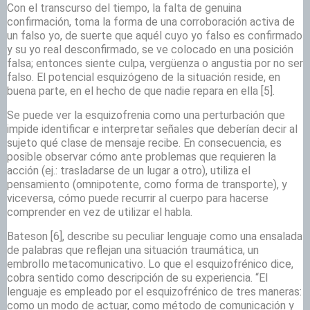
Con el transcurso del tiempo, la falta de genuina
confirmación, toma la forma de una corroboración activa de
un falso yo, de suerte que aquél cuyo yo falso es confirmado
y su yo real desconfirmado, se ve colocado en una posición
falsa; entonces siente culpa, vergüenza o angustia por no ser
falso. El potencial esquizógeno de la situación reside, en
buena parte, en el hecho de que nadie repara en ella
[5].
Se puede ver la esquizofrenia como una perturbación que
impide identificar e interpretar señales que deberían decir al
sujeto qué clase de mensaje recibe. En consecuencia, es
posible observar cómo ante problemas que requieren la
acción (ej.: trasladarse de un lugar a otro), utiliza el
pensamiento (omnipotente, como forma de transporte), y
viceversa, cómo puede recurrir al cuerpo para hacerse
comprender en vez de utilizar el habla.
Bateson
[6], describe su peculiar lenguaje como una ensalada
de palabras que reflejan una situación traumática, un
embrollo metacomunicativo. Lo que el esquizofrénico dice,
cobra sentido como descripción de su experiencia. “El
lenguaje es empleado por el esquizofrénico de tres maneras:
como un modo de actuar, como método de comunicación y