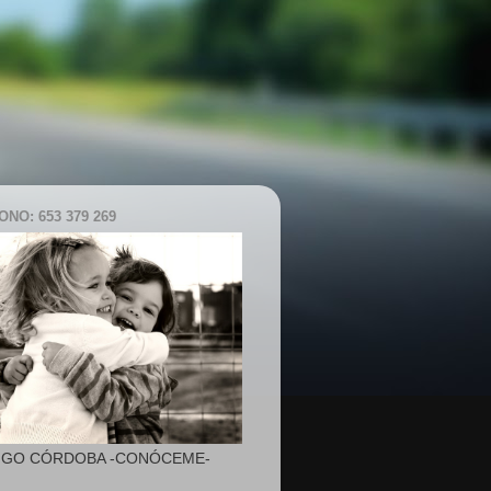
NO: 653 379 269
IGO CÓRDOBA -CONÓCEME-