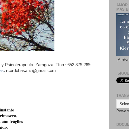
AMOR 
MÁS B
¡Atrév
y Psicoterapeuta. Zaragoza. Tfno.: 653 379 269
es
. rcordobasanz@gmail.com
¡SÍGU
TRANS
instante
Power
primavera,
 aún frágiles
DOCU
nido,