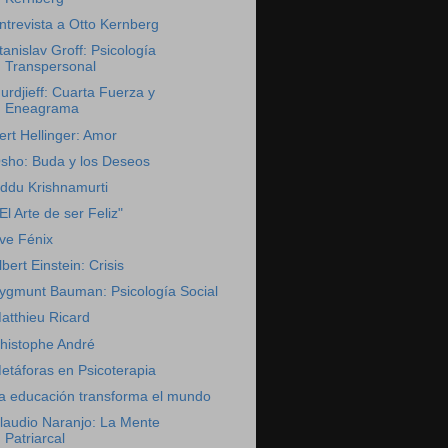
ntrevista a Otto Kernberg
tanislav Groff: Psicología
Transpersonal
urdjieff: Cuarta Fuerza y
Eneagrama
ert Hellinger: Amor
sho: Buda y los Deseos
iddu Krishnamurti
 El Arte de ser Feliz"
ve Fénix
lbert Einstein: Crisis
ygmunt Bauman: Psicología Social
atthieu Ricard
histophe André
etáforas en Psicoterapia
a educación transforma el mundo
laudio Naranjo: La Mente
Patriarcal