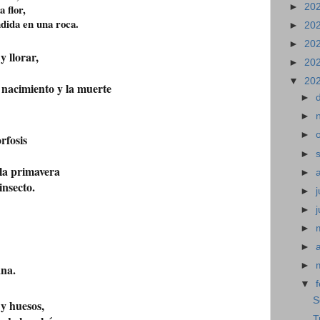
►
20
 flor,
dida en una roca.
►
20
►
20
y llorar,
►
20
▼
20
l nacimiento y la muerte
►
►
►
rfosis
►
 la primavera
►
insecto.
►
j
►
►
►
►
ana.
▼
S
 y huesos,
T