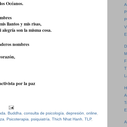
los Océanos.
A
P
ombres
P
s llantos y mis risas,
V
 alegría son la misma cosa.
E
daderos nombres
D
M
corazón,
F
T
L
activista por la paz
H
A
T
E
uda
,
Buddha
,
consulta de psicología
,
depresión
,
online
,
oza
,
Psicoterapia
,
psiquiatría
,
Thich Nhat Hanh
,
TLP
,
A