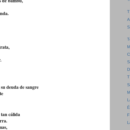
s de bambú,
T
anda.
A
S
T
rata,
M
C
.
S
D
T
S
 su deuda de sangre
te
M
L
É
 tan cálida
F
rra.
L
mas,