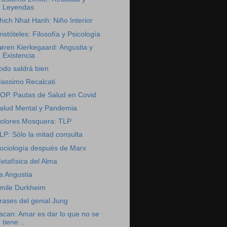
Leyendas
hich Nhat Hanh: Niño Interior
ristóteles: Filosofía y Psicología
øren Kierkegaard: Angustia y
Existencia
odo saldrá bien
assimo Recalcati
OP. Pautas de Salud en Covid
alud Mental y Pandemia
olores Mosquera: TLP
LP: Sólo la mitad consulta
ociología después de Marx
etafísica del Alma
a Angustia
mile Durkheim
rases del genial Jung
acan: Amar es dar lo que no se
tiene...