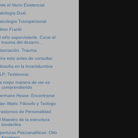
nte el Vacío Existencial
atología Dual
sicología Transpersonal
iktor Frankl
l niño superviviente. Curar el
trauma del desarro...
isociación. Trauma.
ira esto antes de consultar
ilosofía en la Incertidumbre
LP: Testimonio
a mejor manera de ver es
comprendiendo
ermann Hesse: Encontrarse
lan Watts: Filósofo y Teólogo
rastornos de Personalidad
l Maestro de la estructura
borderline
perturas Psicoanalíticas: Otto
Kernberg