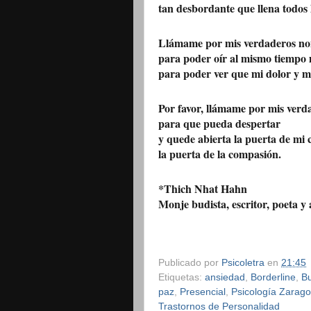
tan desbordante que llena todos 
Llámame por mis verdaderos n
para poder oír al mismo tiempo mi
para poder ver que mi dolor y mi
Por favor, llámame por mis ver
para que pueda despertar
y quede abierta la puerta de mi 
la puerta de la compasión.
*Thich Nhat Hahn
Monje budista, escritor, poeta y 
Publicado por
Psicoletra
en
21:45
Etiquetas:
ansiedad
,
Borderline
,
B
paz
,
Presencial
,
Psicología Zarag
Trastornos de Personalidad