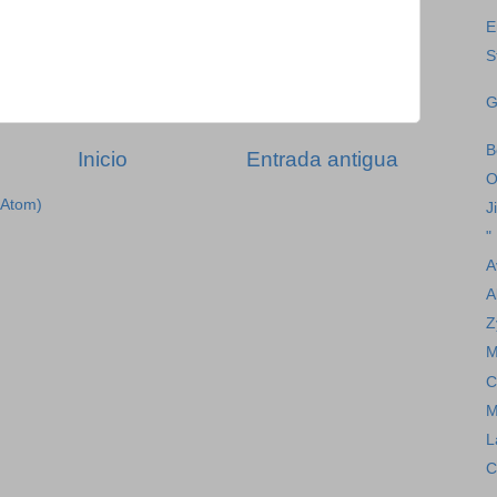
E
S
G
B
Inicio
Entrada antigua
O
(Atom)
J
"
A
A
Z
M
C
M
L
C