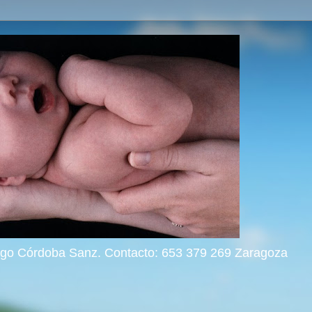
rigo Córdoba Sanz. Contacto: 653 379 269 Zaragoza