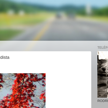
TELÉFO
dista
RODR