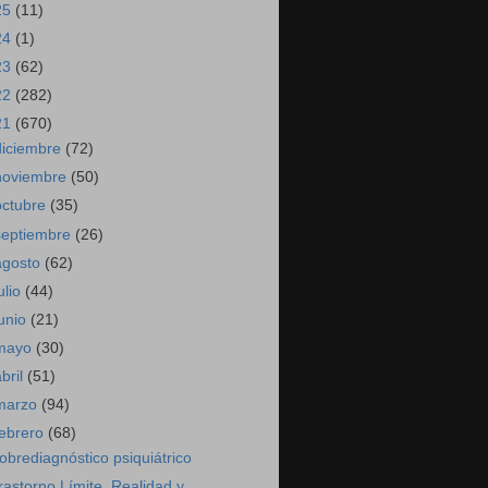
25
(11)
24
(1)
23
(62)
22
(282)
21
(670)
diciembre
(72)
noviembre
(50)
octubre
(35)
septiembre
(26)
agosto
(62)
ulio
(44)
junio
(21)
mayo
(30)
abril
(51)
marzo
(94)
febrero
(68)
obrediagnóstico psiquiátrico
rastorno Límite. Realidad y