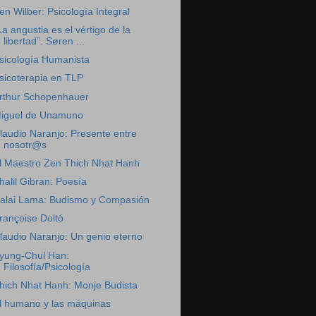
en Wilber: Psicología Integral
La angustia es el vértigo de la
libertad”. Søren ...
sicología Humanista
sicoterapia en TLP
rthur Schopenhauer
iguel de Unamuno
laudio Naranjo: Presente entre
nosotr@s
l Maestro Zen Thich Nhat Hanh
halil Gibran: Poesía
alai Lama: Budismo y Compasión
rançoise Doltó
laudio Naranjo: Un genio eterno
yung-Chul Han:
Filosofía/Psicología
hich Nhat Hanh: Monje Budista
l humano y las máquinas