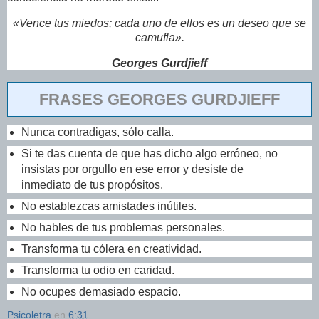
«Vence tus miedos; cada uno de ellos es un deseo que se
camufla».
Georges Gurdjieff
FRASES GEORGES GURDJIEFF
Nunca contradigas, sólo calla.
Si te das cuenta de que has dicho algo erróneo, no
insistas por orgullo en ese error y desiste de
inmediato de tus propósitos.
No establezcas amistades inútiles.
No hables de tus problemas personales.
Transforma tu cólera en creatividad.
Transforma tu odio en caridad.
No ocupes demasiado espacio.
Psicoletra
en
6:31