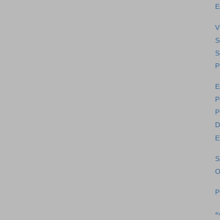
E
V
S
S
P
E
P
P
D
E
S
O
P
«