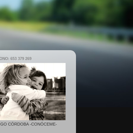
NO: 653 379 269
IGO CÓRDOBA -CONÓCEME-