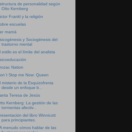
structura de personalidad según
Otto Kernberg
ictor Frankl y la religión
obre escuelas
er mamá
sicogénesis y Sociogénesis del
trastorno mental
l estilo es el límite del analista
sicoeducación
rozac Nation
on´t Stop me Now: Queen
l misterio de la Esquizofrenia
desde un enfoque b...
anta Teresa de Jesús
tto Kernberg: La gestión de las
tormentas afectiv...
resentación del libro Winnicott
para principiantes.
A menudo oímos hablar de las