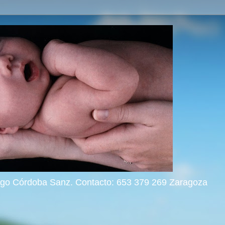
rigo Córdoba Sanz. Contacto: 653 379 269 Zaragoza