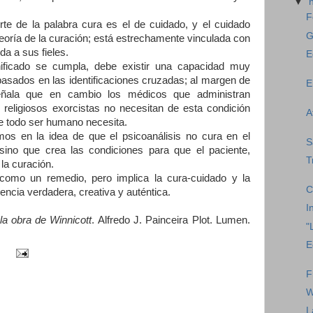
▼
F
erte de la palabra cura es el de cuidado, y el cuidado
G
teoría de la curación; está estrechamente vinculada con
ida a sus fieles.
E
ificado se cumpla, debe existir una capacidad muy
basados en las identificaciones cruzadas; al margen de
E
 señala que en cambio los médicos que administran
religiosos exorcistas no necesitan de esta condición
A
ue todo ser humano necesita.
 en la idea de que el psicoanálisis no cura en el
S
, sino que crea las condiciones para que el paciente,
T
la curación.
 como un remedio, pero implica la cura-cuidado y la
C
encia verdadera, creativa y auténtica.
I
 la obra de Winnicott
. Alfredo J. Painceira Plot. Lumen.
"
E
F
W
L