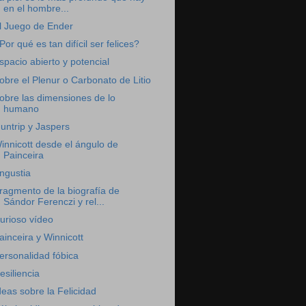
en el hombre...
l Juego de Ender
Por qué es tan difícil ser felices?
spacio abierto y potencial
obre el Plenur o Carbonato de Litio
obre las dimensiones de lo
humano
untrip y Jaspers
innicott desde el ángulo de
Painceira
ngustia
ragmento de la biografía de
Sándor Ferenczi y rel...
urioso vídeo
ainceira y Winnicott
ersonalidad fóbica
esiliencia
deas sobre la Felicidad