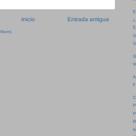
E
Inicio
Entrada antigua
¿
E
(Atom)
S
S
G
W
A
F
C
P
P
R
I