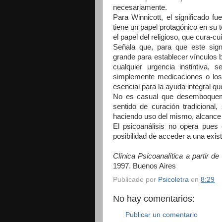
necesariamente.
Para Winnicott, el significado fu
tiene un papel protagónico en su 
el papel del religioso, que cura-cu
Señala que, para que este sign
grande para establecer vínculos 
cualquier urgencia instintiva,
simplemente medicaciones o los 
esencial para la ayuda integral q
No es casual que desemboquemos
sentido de curación tradicional
haciendo uso del mismo, alcance 
El psicoanálisis no opera pues
posibilidad de acceder a una exist
Clínica Psicoanalítica a partir de
1997. Buenos Aires
Publicado por
Psicoletra
en
8:29
No hay comentarios:
Publicar un comentario