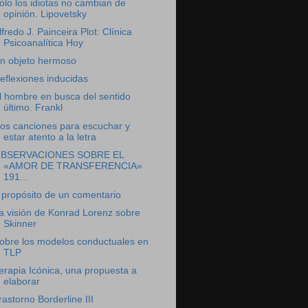
ólo los idiotas no cambian de
opinión. Lipovetsky
lfredo J. Painceira Plot: Clínica
Psicoanalítica Hoy
n objeto hermoso
eflexiones inducidas
l hombre en busca del sentido
último. Frankl
os canciones para escuchar y
estar atento a la letra
BSERVACIONES SOBRE EL
«AMOR DE TRANSFERENCIA»
191...
 propósito de un comentario
a visión de Konrad Lorenz sobre
Skinner
obre los modelos conductuales en
TLP
erapia Icónica, una propuesta a
elaborar
rastorno Borderline III