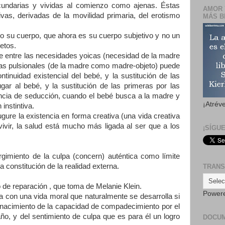
ecundarias y vividas al comienzo como ajenas. Éstas
AMOR 
sivas, derivadas de la movilidad primaria, del erotismo
MÁS B
do su cuerpo, que ahora es su cuerpo subjetivo y no un
etos.
re entre las necesidades yoicas (necesidad de la madre
s pulsionales (de la madre como madre-objeto) puede
tinuidad existencial del bebé, y la sustitución de las
gar al bebé, y la sustitución de las primeras por las
ncia de seducción, cuando el bebé busca a la madre y
¡Atrév
instintiva.
ure la existencia en forma creativa (una vida creativa
vivir, la salud está mucho más ligada al ser que a los
¡SÍGU
rgimiento de la culpa (concern) auténtica como límite
a constitución de la realidad externa.
TRANS
 de reparación , que toma de Melanie Klein.
Power
 con una vida moral que naturalmente se desarrolla si
 nacimiento de la capacidad de compadecimiento por el
año, y del sentimiento de culpa que es para él un logro
DOCU