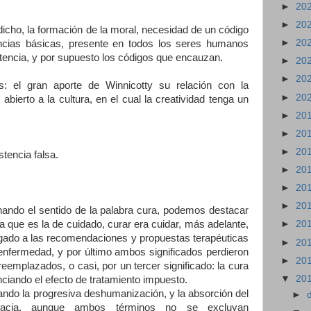
►
20
►
20
icho, la formación de la moral, necesidad de un código
►
20
encias básicas, presente en todos los seres humanos
stencia, y por supuesto los códigos que encauzan.
►
20
►
20
s: el gran aporte de Winnicotty su relación con la
►
20
bierto a la cultura, en el cual la creatividad tenga un
►
20
►
20
►
20
stencia falsa.
►
20
►
20
►
20
inando el sentido de la palabra cura, podemos destacar
ra que es la de cuidado, curar era cuidar, más adelante,
►
20
 ligado a las recomendaciones y propuestas terapéuticas
►
20
a enfermedad, y por último ambos significados perdieron
►
20
reemplazados, o casi, por un tercer significado: la cura
▼
20
ciando el efecto de tratamiento impuesto.
ando la progresiva deshumanización, y la absorción del
►
icacia, aunque ambos términos no se excluyan