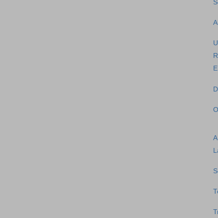
S
A
U
R
E
D
O
A
L
S
T
T