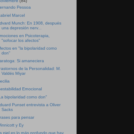
noviembre
(84)
ernando Pessoa
abriel Marcel
dvard Munch: En 1908, después
una depresión nerv...
mociones en Psicoterapia,
"sofocar los afectos"
fectos en "la bipolaridad como
don"
aratoga: Si amaneciera
rastornos de la Personalidad: M.
Valdés Miyar
ecilia
nestabilidad Emocional
La bipolaridad como don"
duard Punset entrevista a Oliver
Sacks
rases para pensar
innicott y Ey
a piel es lo más profundo que hay