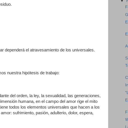
▼
esiduo.
F
G
E
E
A
ular dependerá el atravesamiento de los universales.
S
T
mos nuestra hipótesis de trabajo:
C
I
"
nte del orden, la ley, la sexualidad, las generaciones,
E
a dimensión humana, en el campo del amor rige el mito
ntiene todos los elementos universales que hacen a los
F
mor: sufrimiento, pasión, adulterio, dolor, espera,
W
L