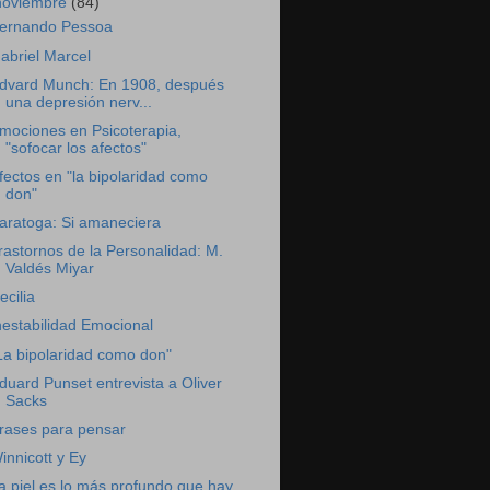
noviembre
(84)
ernando Pessoa
abriel Marcel
dvard Munch: En 1908, después
una depresión nerv...
mociones en Psicoterapia,
"sofocar los afectos"
fectos en "la bipolaridad como
don"
aratoga: Si amaneciera
rastornos de la Personalidad: M.
Valdés Miyar
ecilia
nestabilidad Emocional
La bipolaridad como don"
duard Punset entrevista a Oliver
Sacks
rases para pensar
innicott y Ey
a piel es lo más profundo que hay