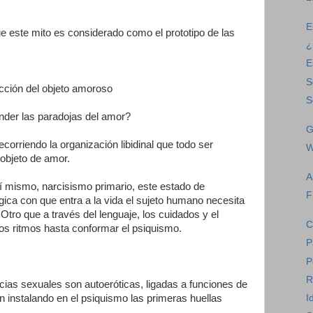
E
e este mito es considerado como el prototipo de las
¿
E
S
ección del objeto amoroso
S
der las paradojas del amor?
G
corriendo la organización libidinal que todo ser
W
 objeto de amor.
A
sí mismo, narcisismo primario, este estado de
F
gica con que entra a la vida el sujeto humano necesita
 Otro que a través del lenguaje, los cuidados y el
C
 los ritmos hasta conformar el psiquismo.
P
P
R
ncias sexuales son autoeróticas, ligadas a funciones de
 instalando en el psiquismo las primeras huellas
I