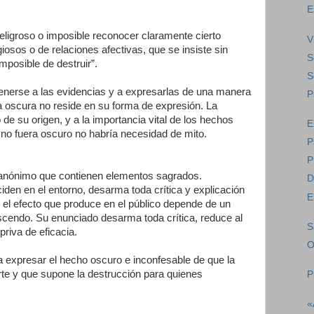
E
eligroso o imposible reconocer claramente cierto
V
iosos o de relaciones afectivas, que se insiste sin
S
posible de destruir”.
S
enerse a las evidencias y a expresarlas de una manera
P
za oscura no reside en su forma de expresión. La
de su origen, y a la importancia vital de los hechos
E
n no fuera oscuro no habría necesidad de mito.
P
P
 anónimo que contienen elementos sagrados.
D
iden en el entorno, desarma toda crítica y explicación
E
y el efecto que produce en el público depende de un
scendo. Su enunciado desarma toda crítica, reduce al
S
priva de eficacia.
O
 expresar el hecho oscuro e inconfesable de que la
rte y que supone la destrucción para quienes
P
«