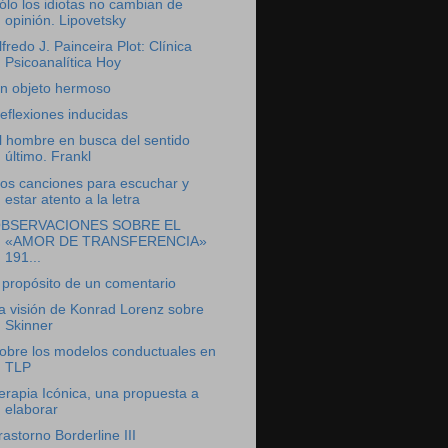
ólo los idiotas no cambian de
opinión. Lipovetsky
lfredo J. Painceira Plot: Clínica
Psicoanalítica Hoy
n objeto hermoso
eflexiones inducidas
l hombre en busca del sentido
último. Frankl
os canciones para escuchar y
estar atento a la letra
BSERVACIONES SOBRE EL
«AMOR DE TRANSFERENCIA»
191...
 propósito de un comentario
a visión de Konrad Lorenz sobre
Skinner
obre los modelos conductuales en
TLP
erapia Icónica, una propuesta a
elaborar
rastorno Borderline III