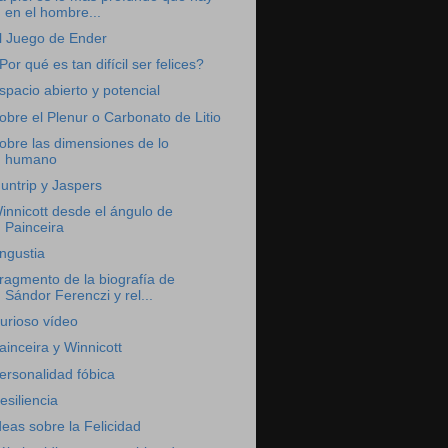
en el hombre...
l Juego de Ender
Por qué es tan difícil ser felices?
spacio abierto y potencial
obre el Plenur o Carbonato de Litio
obre las dimensiones de lo
humano
untrip y Jaspers
innicott desde el ángulo de
Painceira
ngustia
ragmento de la biografía de
Sándor Ferenczi y rel...
urioso vídeo
ainceira y Winnicott
ersonalidad fóbica
esiliencia
deas sobre la Felicidad