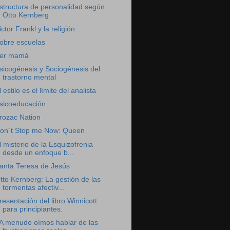
structura de personalidad según
Otto Kernberg
ictor Frankl y la religión
obre escuelas
er mamá
sicogénesis y Sociogénesis del
trastorno mental
l estilo es el límite del analista
sicoeducación
rozac Nation
on´t Stop me Now: Queen
l misterio de la Esquizofrenia
desde un enfoque b...
anta Teresa de Jesús
tto Kernberg: La gestión de las
tormentas afectiv...
resentación del libro Winnicott
para principiantes.
A menudo oímos hablar de las