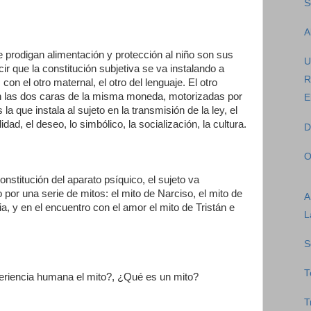
S
A
rodigan alimentación y protección al niño son sus
U
r que la constitución subjetiva se va instalando a
R
 con el otro maternal, el otro del lenguaje. El otro
son las dos caras de la misma moneda, motorizadas por
E
la que instala al sujeto en la transmisión de la ley, el
dad, el deseo, lo simbólico, la socialización, la cultura.
D
O
nstitución del aparato psíquico, el sujeto va
or una serie de mitos: el mito de Narciso, el mito de
A
a, y en el encuentro con el amor el mito de Tristán e
L
S
T
periencia humana el mito?, ¿Qué es un mito?
T