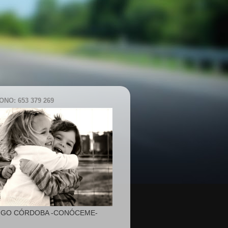
NO: 653 379 269
IGO CÓRDOBA -CONÓCEME-