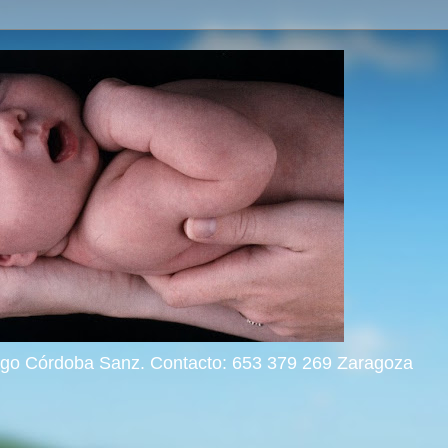
rigo Córdoba Sanz. Contacto: 653 379 269 Zaragoza