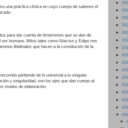
►
20
o una práctica clínica en cuyo cuerpo de saberes el
►
20
acado.
►
20
►
20
►
20
mitos para dar cuenta de fenómenos que se dan de
►
20
el ser humano. Mitos tales como Narciso y Edipo nos
minos libidinales que hacen a la constitución de la
►
20
►
20
►
20
►
20
corrido partiendo de lo universal a lo singular.
►
20
ción y singularidad, son los ejes que dan cuerpo al
►
20
ntes modos de elaboración.
►
20
►
20
►
20
▼
20
►