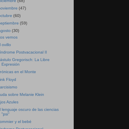
diciembre
(68)
noviembre
(47)
octubre
(60)
septiembre
(59)
agosto
(30)
os vemos
l ovillo
índrome Postvacacional II
ástulo Gregorisch: La Libre
Expresión
rónicas en el Monte
ink Floyd
arcisismo
uda sobre Melanie Klein
jos Azules
l lenguaje oscuro de las ciencias
"psi"
ommier y el bebé