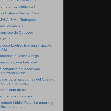
indrome Postvacacional
iempre hay alguien allí
ás Platón y Menos Prozac
JALA; Silvio Rodríguez
alle Melancolía
rancisco de Quevedo
e Tour
olouse-Lautrec tras una visita en
Albi
omenaje a Óscar Juerga
onsejos sobre Felicidad
a conquista de la felicidad.
Bertrand Russell
visos para navegantes del Océano
Borderline: Luig...
entimiento de soledad
agore pide una mano
lisabeth Kübler-Ross: La muerte y
los moribundos