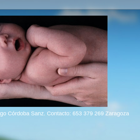
rigo Córdoba Sanz. Contacto: 653 379 269 Zaragoza