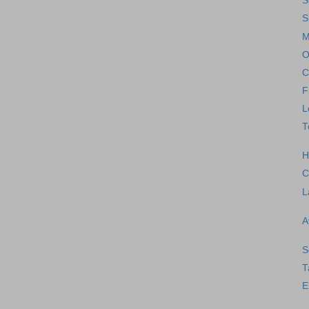
S
S
M
O
C
F
L
T
H
C
L
A
S
T
E