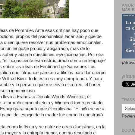
AMOR 
MÁS B
deas de Pommier. Ante esas críticas hay poco que
bólicos, propios del psicoanálisis lacaniano y que de
 a quien quiere resolver sus problemas emocionales.
on un lenguaje propio y abigarrado, más de lo
su saber y aborda cuestiones revolucionarias. Por otra
, "el inconsciente está estructurado como un lenguaje"
¡Atrév
s sobre las ideas de Ferdinand de Saussure. Los
tica que introduce parecen artificios para dar cuerpo
¡SÍGU
 de Wilfred Bion. Todo esto es muy complicado. Y para
ribe y la persona que me envió el correo, el hacer
sulta ignominioso.
 llevó a Francia a Donald Woods Winnicott, él
TRANS
 lo reformuló como objeto a y Winnicott tomó prestado
 Espejo para aquello que él explicaba: "El niño se ve a
El papel del espejo de la madre fue como lo construyó
Power
a como la física y se nutre de otras disciplinas, en la
DOCU
es mayor y la entropía menor, conmo resultado el