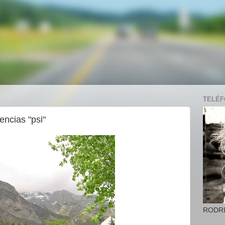
TELÉFO
encias "psi"
RODR