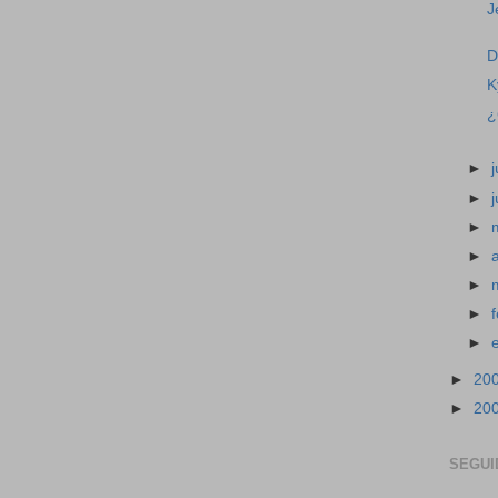
J
D
K
¿
►
j
►
►
►
►
►
►
►
20
►
20
SEGUI