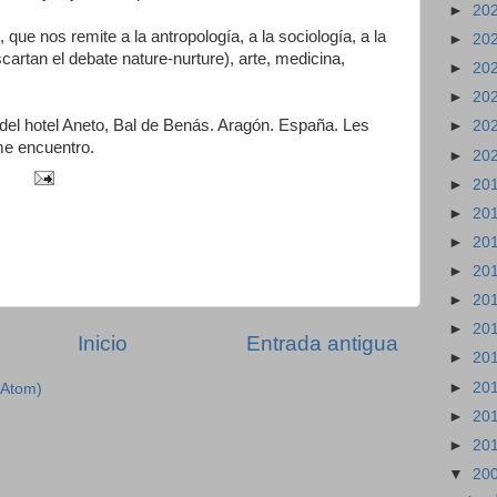
►
20
 que nos remite a la antropología, a la sociología, a la
►
20
cartan el debate nature-nurture), arte, medicina,
►
20
►
20
del hotel Aneto, Bal de Benás. Aragón. España. Les
►
20
me encuentro.
►
20
►
20
►
20
►
20
►
20
►
20
►
20
Inicio
Entrada antigua
►
20
►
20
(Atom)
►
20
►
20
▼
20