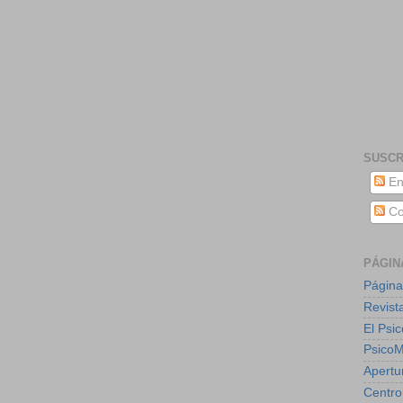
SUSCR
En
Co
PÁGIN
Página
Revist
El Psic
Psico
Apertu
Centro