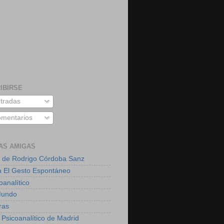
IBIRSE
tradas
mentarios
AS AMIGAS
 de Rodrigo Córdoba Sanz
a El Gesto Espontáneo
oanalítico
Mundo
ras
 Psicoanalítico de Madrid