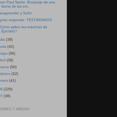
ean Paul Sartre: Bosquejo de una
teoria de las em...
esaprender y Sufrir
ynes responde: TESTIMONIOS
Cómo aplico las máximas de
Epícteto?
ulio
(39)
junio
(42)
mayo
(56)
abril
(39)
marzo
(50)
febrero
(52)
enero
(41)
08
(229)
07
(38)
DORES Y AMIGOS