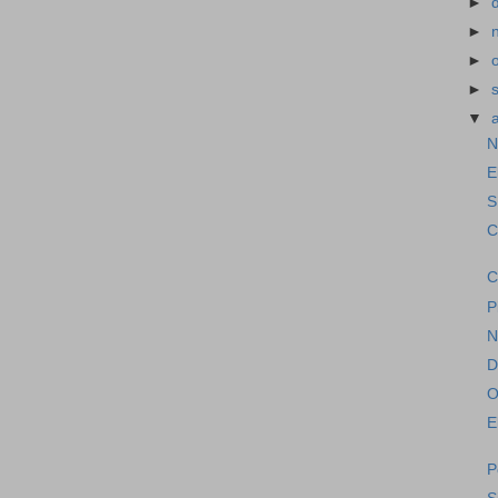
►
►
►
►
▼
N
E
S
C
C
P
N
D
O
E
P