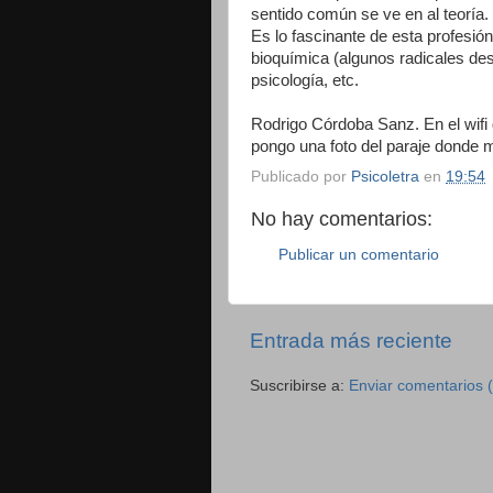
sentido común se ve en al teoría.
Es lo fascinante de esta profesión,
bioquímica (algunos radicales des
psicología, etc.
Rodrigo Córdoba Sanz. En el wifi 
pongo una foto del paraje donde 
Publicado por
Psicoletra
en
19:54
No hay comentarios:
Publicar un comentario
Entrada más reciente
Suscribirse a:
Enviar comentarios 