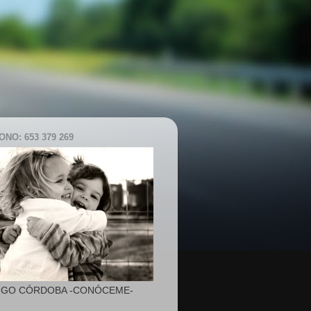
NO: 653 379 269
IGO CÓRDOBA -CONÓCEME-