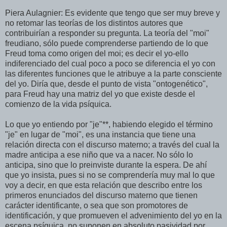
Piera Aulagnier: Es evidente que tengo que ser muy breve y
no retomar las teorías de los distintos autores que
contribuirían a responder su pregunta. La teoría del "moi"
freudiano, sólo puede comprenderse partiendo de lo que
Freud toma como origen del moi; es decir el yo-ello
indiferenciado del cual poco a poco se diferencia el yo con
las diferentes funciones que le atribuye a la parte consciente
del yo. Diría que, desde el punto de vista "ontogenético",
para Freud hay una matriz del yo que existe desde el
comienzo de la vida psíquica.
Lo que yo entiendo por "je"**, habiendo elegido el término
"je" en lugar de "moi", es una instancia que tiene una
relación directa con el discurso materno; a través del cual la
madre anticipa a ese niño que va a nacer. No sólo lo
anticipa, sino que lo preinviste durante la espera. De ahí
que yo insista, pues si no se comprendería muy mal lo que
voy a decir, en que esta relación que describo entre los
primeros enunciados del discurso materno que tienen
carácter identificante, o sea que son promotores de
identificación, y que promueven el advenimiento del yo en la
escena psíquica, no suponen en absoluto pasividad por