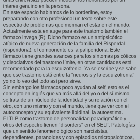
interes genuino en la persona.
En este espacio hablamos de lo borderline, estoy
preparando con otro profesional un texto sobre este
espectro de problemas que merman el estar en el mundo.
Actualmente está en auge para este trastorno también el
fármaco Invega (R). Dicho fármaco es un antipsicótico
atípico de nueva generación de la familia del Risperdal
(risperidona), el componente es la paliperidona. Este
fármaco tiene grandes avances para los síntomas psicóticos
y disociativos del trastorno límite, en otras cantidades está
recomendado para la esquizofrenia. Ya se escribe y se sabe
que ese trastorno está entre la "neurosis y la esquizofrenia",
yo no lo veo del todo así pero sirve.
Sin embargo los fármacos poco ayudan al self, esto es el
concepto en inglés que va más allá del yo o del sí-mismo,
se trata de un núcleo de la identidad y su relación con el
otro, con uno mismo y con el mundo, tiene que ver con el
autoconcepto y su equivalente libidinal, la autoestima.
El TLP como trastorno de personalidad paradigmático y
otros del espectro tienen "disorders" en el SELF. Patologías
que un sentido fenomenológico son narcisistas,
dependientes, paranoides y con episodios micropsicóticos,