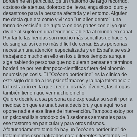
borderline en particular. Es un trastorno de largo recorrido,
costoso de atenuar, doloroso de llevar, angustioso, duro y
desastroso para la persona afectada y el entorno. Alguien
me decía que era como vivir con "un alien dentro", una
forma de escisión, de ruptura en dos partes con el yo que
divide al sujeto en una tendencia abierta al mundo en canal.
Por tanto las heridas son mucho más sencillas de hacer y
de sangrar, así como más difícil de cerrar. Estas personas
necesitan una atención especializada y en España se está
trabajando mucho en ello en los últimos tiempos aunque
siga habiendo personas que no quieran pensar en términos
borderline por resultar poco-científicos fuera del binomio
neurosis-psicosis. El "Océano borderline" es la clínica de
este siglo debido a los psicofármacos y la baja tolerancia a
la frustración en la que crecen los más jóvenes, las drogas
también tienen que ver mucho en ello.
Quiero decirle a esa persona que expresaba su sentir por la
medicación que es una buena decisión, y que aquí no se
opone nadie a esa línea de intervención. Tampoco estoy por
un psicoanálisis ortodoxo de 3 sesiones semanales para
ese trastorno en particular y para otros mismos.
Afortunadamente también hay un "océano borderline" de
tratamientos especializados para diferentes trastornos. El