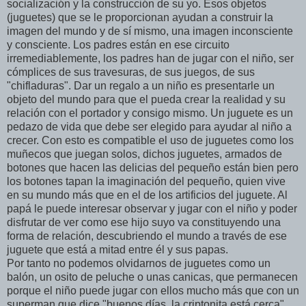
socialización y la construcción de su yo. Esos objetos
(juguetes) que se le proporcionan ayudan a construir la
imagen del mundo y de sí mismo, una imagen inconsciente
y consciente. Los padres están en ese circuito
irremediablemente, los padres han de jugar con el niño, ser
cómplices de sus travesuras, de sus juegos, de sus
"chifladuras". Dar un regalo a un niño es presentarle un
objeto del mundo para que el pueda crear la realidad y su
relación con el portador y consigo mismo. Un juguete es un
pedazo de vida que debe ser elegido para ayudar al niño a
crecer. Con esto es compatible el uso de juguetes como los
muñecos que juegan solos, dichos juguetes, armados de
botones que hacen las delicias del pequeño están bien pero
los botones tapan la imaginación del pequeño, quien vive
en su mundo más que en el de los artificios del juguete. Al
papá le puede interesar observar y jugar con el niño y poder
disfrutar de ver como ese hijo suyo va constituyendo una
forma de relación, descubriendo el mundo a través de ese
juguete que está a mitad entre él y sus papas.
Por tanto no podemos olvidarnos de juguetes como un
balón, un osito de peluche o unas canicas, que permanecen
porque el niño puede jugar con ellos mucho más que con un
superman que dice "buenos días, la criptonita está cerca".