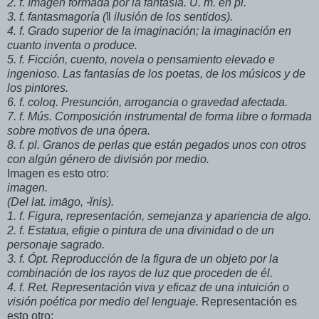
2. f. Imagen formada por la fantasía. U. m. en pl.
3. f. fantasmagoría (‖ ilusión de los sentidos).
4. f. Grado superior de la imaginación; la imaginación en
cuanto inventa o produce.
5. f. Ficción, cuento, novela o pensamiento elevado e
ingenioso. Las fantasías de los poetas, de los músicos y de
los pintores.
6. f. coloq. Presunción, arrogancia o gravedad afectada.
7. f. Mús. Composición instrumental de forma libre o formada
sobre motivos de una ópera.
8. f. pl. Granos de perlas que están pegados unos con otros
con algún género de división por medio.
Imagen es esto otro:
imagen.
(Del lat. imāgo, -ĭnis).
1. f. Figura, representación, semejanza y apariencia de algo.
2. f. Estatua, efigie o pintura de una divinidad o de un
personaje sagrado.
3. f. Ópt. Reproducción de la figura de un objeto por la
combinación de los rayos de luz que proceden de él.
4. f. Ret. Representación viva y eficaz de una intuición o
visión poética por medio del lenguaje.
Representación es
esto otro: