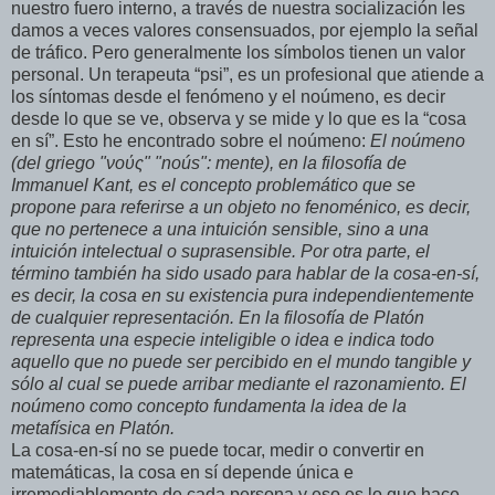
nuestro fuero interno, a través de nuestra socialización les
damos a veces valores consensuados, por ejemplo la señal
de tráfico. Pero generalmente los símbolos tienen un valor
personal. Un terapeuta “psi”, es un profesional que atiende a
los síntomas desde el fenómeno y el noúmeno, es decir
desde lo que se ve, observa y se mide y lo que es la “cosa
en sí”. Esto he encontrado sobre el noúmeno:
El noúmeno
(del griego "νούς" "noús": mente), en la filosofía de
Immanuel Kant, es el concepto problemático que se
propone para referirse a un objeto no fenoménico, es decir,
que no pertenece a una intuición sensible, sino a una
intuición intelectual o suprasensible. Por otra parte, el
término también ha sido usado para hablar de la cosa-en-sí,
es decir, la cosa en su existencia pura independientemente
de cualquier representación. En la filosofía de Platón
representa una especie inteligible o idea e indica todo
aquello que no puede ser percibido en el mundo tangible y
sólo al cual se puede arribar mediante el razonamiento. El
noúmeno como concepto fundamenta la idea de la
metafísica en Platón.
La cosa-en-sí no se puede tocar, medir o convertir en
matemáticas, la cosa en sí depende única e
irremediablemente de cada persona y eso es lo que hace