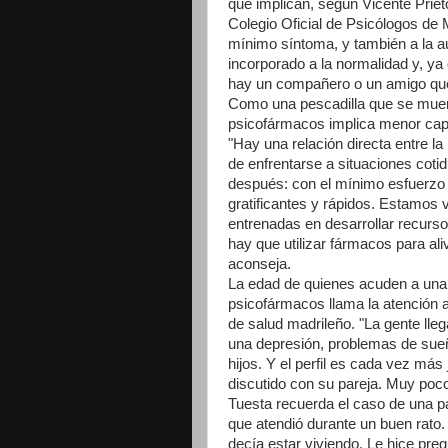
que implican, según Vicente Prieto
Colegio Oficial de Psicólogos de 
mínimo síntoma, y también a la a
incorporado a la normalidad y, ya
hay un compañero o un amigo que 
Como una pescadilla que se muerde 
psicofármacos implica menor capac
"Hay una relación directa entre l
de enfrentarse a situaciones cot
después: con el mínimo esfuerzo d
gratificantes y rápidos. Estamos
entrenadas en desarrollar recurs
hay que utilizar fármacos para ali
aconseja.
La edad de quienes acuden a una
psicofármacos llama la atención a
de salud madrileño. "La gente llega
una depresión, problemas de sueño
hijos. Y el perfil es cada vez má
discutido con su pareja. Muy poco
Tuesta recuerda el caso de una pa
que atendió durante un buen rato.
decía estar viviendo. Le hice pre