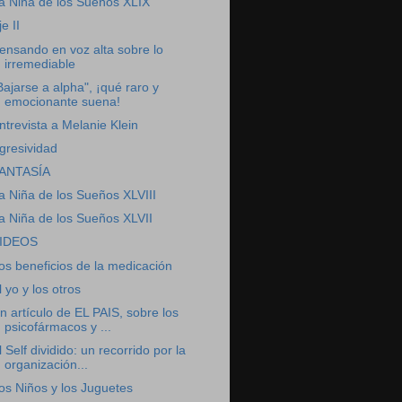
a Niña de los Sueños XLIX
je II
ensando en voz alta sobre lo
irremediable
Bajarse a alpha", ¡qué raro y
emocionante suena!
ntrevista a Melanie Klein
gresividad
ANTASÍA
a Niña de los Sueños XLVIII
a Niña de los Sueños XLVII
IDEOS
os beneficios de la medicación
l yo y los otros
n artículo de EL PAIS, sobre los
psicofármacos y ...
l Self dividido: un recorrido por la
organización...
os Niños y los Juguetes