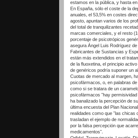
estamos en la pública, y hasta en 
En España, sólo el coste de la de
anuales, el 53,5% en costes direc
agosto, apuntan varios de los pr
del total de tranquilizantes rece
marcas comerciales, y el resto (1
porcentaje de psicotrópicos genér
asegura Ángel Luis Rodríguez de 
Fabricantes de Sustancias y Esp
están más extendidos en el trata
de la fluoxetina, el principio acti
de genéricos podría suponer un a
Cuotas de mercado al margen, hay
psicofármacos, o, en palabras de l
como si se tratara de un caramelo
psicofármacos "hay permisividad 
ha banalizado la percepción de su
última encuesta del Plan Nacional
realidades como que "las chicas
trasladan el ejemplo de normalida
por la falsa percepción que acar
medicamentos".