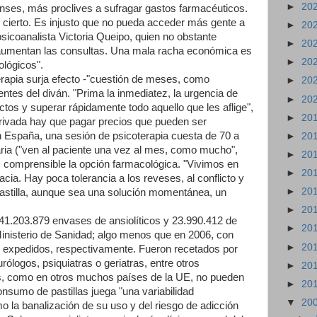
►
20
ses, más proclives a sufragar gastos farmacéuticos.
 cierto. Es injusto que no pueda acceder más gente a
►
20
psicoanalista Victoria Queipo, quien no obstante
►
20
 aumentan las consultas. Una mala racha económica es
►
20
ológicos".
erapia surja efecto -"cuestión de meses, como
►
20
ntes del diván. "Prima la inmediatez, la urgencia de
►
20
ictos y superar rápidamente todo aquello que les aflige",
►
20
privada hay que pagar precios que pueden ser
en España, una sesión de psicoterapia cuesta de 70 a
►
20
taria ("ven al paciente una vez al mes, como mucho",
►
20
ás comprensible la opción farmacológica. "Vivimos en
►
20
cia. Hay poca tolerancia a los reveses, al conflicto y
►
20
 pastilla, aunque sea una solución momentánea, un
►
20
1.203.879 envases de ansiolíticos y 23.990.412 de
►
20
Ministerio de Sanidad; algo menos que en 2006, con
►
20
 expedidos, respectivamente. Fueron recetados por
ólogos, psiquiatras o geriatras, entre otros
►
20
os, como en otros muchos países de la UE, no pueden
►
20
onsumo de pastillas juega "una variabilidad
▼
20
 la banalización de su uso y del riesgo de adicción