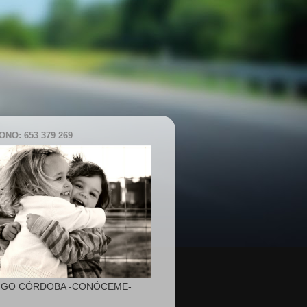
NO: 653 379 269
IGO CÓRDOBA -CONÓCEME-