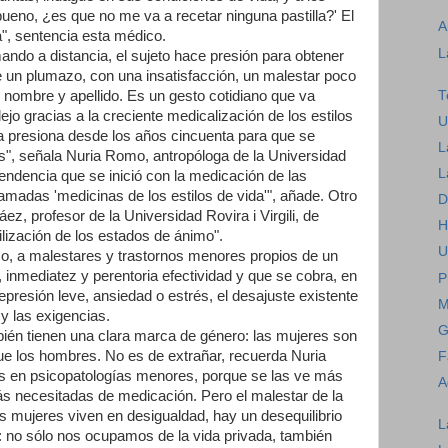
ueno, ¿es que no me va a recetar ninguna pastilla?' El
A
a", sentencia esta médico.
L
ando a distancia, el sujeto hace presión para obtener
de un plumazo, con una insatisfacción, un malestar poco
T
 nombre y apellido. Es un gesto cotidiano que va
ejo gracias a la creciente medicalización de los estilos
U
ca presiona desde los años cincuenta para que se
L
s", señala Nuria Romo, antropóloga de la Universidad
L
endencia que se inició con la medicación de las
lamadas 'medicinas de los estilos de vida'", añade. Otro
D
z, profesor de la Universidad Rovira i Virgili, de
H
lización de los estados de ánimo".
U
o, a malestares y trastornos menores propios de un
, inmediatez y perentoria efectividad y que se cobra, en
P
epresión leve, ansiedad o estrés, el desajuste existente
M
 y las exigencias.
G
ién tienen una clara marca de género: las mujeres son
e los hombres. No es de extrañar, recuerda Nuria
F
 en psicopatologías menores, porque se las ve más
A
ás necesitadas de medicación. Pero el malestar de la
s mujeres viven en desigualdad, hay un desequilibrio
L
: no sólo nos ocupamos de la vida privada, también