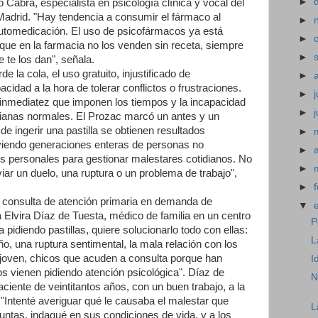
►
 Cabra, especialista en psicología clínica y vocal del
Madrid. "Hay tendencia a consumir el fármaco al
►
utomedicación. El uso de psicofármacos ya está
►
 que en la farmacia no los venden sin receta, siempre
►
te los dan", señala.
la cola, el uso gratuito, injustificado de
►
idad a la hora de tolerar conflictos o frustraciones.
►
j
a inmediatez que imponen los tiempos y la incapacidad
►
idianas normales. El Prozac marcó un antes y un
e ingerir una pastilla se obtienen resultados
►
 viendo generaciones enteras de personas no
►
os personales para gestionar malestares cotidianos. No
►
viar un duelo, una ruptura o un problema de trabajo",
►
 consulta de atención primaria en demanda de
▼
 Elvira Díaz de Tuesta, médico de familia en un centro
P
 pidiendo pastillas, quiere solucionarlo todo con ellas:
L
, una ruptura sentimental, la mala relación con los
s joven, chicos que acuden a consulta porque han
I
s vienen pidiendo atención psicológica". Díaz de
N
ciente de veintitantos años, con un buen trabajo, a la
 "Intenté averiguar qué le causaba el malestar que
L
guntas, indagué en sus condiciones de vida, y a los