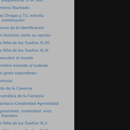
psiquesoma. D.W. Win...
ntonio Machado
as Drogas y Tú, extraña
combinación
eoría de la Identificación
n Anónimo vierte su opinión
a Niña de los Sueños XLXII
a Niña de los Sueños XLXI
escubrir el mundo
ombre mirando al sudeste
n gesto espontáneo
rimicia!
ito de la Caverna
ramática de la Fantasía
antasía-Creatividad-Agresividad
gresividad, creatividad, eros,
thanatos.
a Niña de los Sueños XLX