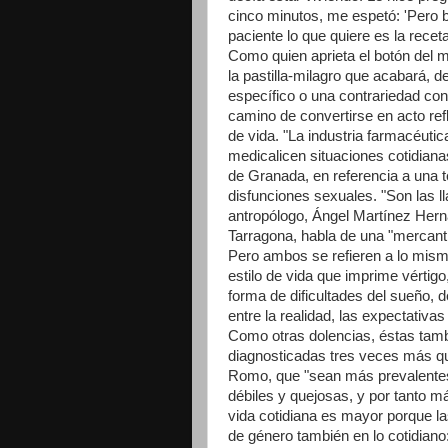
cinco minutos, me espetó: 'Pero b
paciente lo que quiere es la recet
Como quien aprieta el botón del m
la pastilla-milagro que acabará, 
específico o una contrariedad con
camino de convertirse en acto refl
de vida. "La industria farmacéuti
medicalicen situaciones cotidiana
de Granada, en referencia a una t
disfunciones sexuales. "Son las l
antropólogo, Ángel Martínez Hernáe
Tarragona, habla de una "mercanti
Pero ambos se refieren a lo mism
estilo de vida que imprime vértigo
forma de dificultades del sueño, d
entre la realidad, las expectativas
Como otras dolencias, éstas tamb
diagnosticadas tres veces más qu
Romo, que "sean más prevalentes
débiles y quejosas, y por tanto m
vida cotidiana es mayor porque la
de género también en lo cotidiano