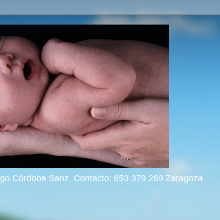
rigo Córdoba Sanz. Contacto: 653 379 269 Zaragoza