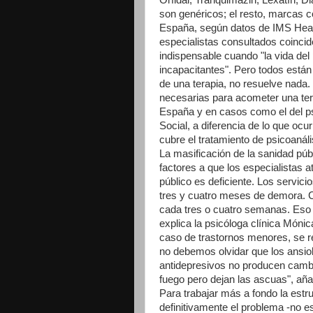
Orfidal, Tranquimazin, Lexatín, D
son genéricos; el resto, marcas c
España, según datos de IMS Heal
especialistas consultados coinci
indispensable cuando "la vida del 
incapacitantes". Pero todos está
de una terapia, no resuelve nada
necesarias para acometer una ter
España y en casos como el del psi
Social, a diferencia de lo que oc
cubre el tratamiento de psicoanál
La masificación de la sanidad públ
factores a que los especialistas a
público es deficiente. Los servic
tres y cuatro meses de demora. C
cada tres o cuatro semanas. Eso 
explica la psicóloga clínica Móni
caso de trastornos menores, se r
no debemos olvidar que los ansiol
antidepresivos no producen cambio
fuego pero dejan las ascuas", aña
Para trabajar más a fondo la estru
definitivamente el problema -no e