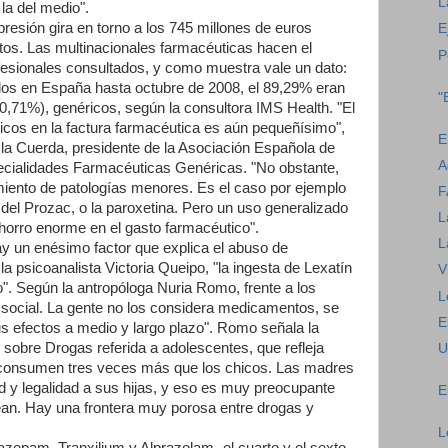
L
la del medio".
presión gira en torno a los 745 millones de euros
E
tos. Las multinacionales farmacéuticas hacen el
P
ofesionales consultados, y como muestra vale un dato:
tados en España hasta octubre de 2008, el 89,29% eran
"
0,71%), genéricos, según la consultora IMS Health. "El
icos en la factura farmacéutica es aún pequeñísimo",
E
la Cuerda, presidente de la Asociación Española de
A
ecialidades Farmacéuticas Genéricas. "No obstante,
miento de patologías menores. Es el caso por ejemplo
F
vo del Prozac, o la paroxetina. Pero un uso generalizado
L
horro enorme en el gasto farmacéutico".
L
 un enésimo factor que explica el abuso de
a psicoanalista Victoria Queipo, "la ingesta de Lexatín
V
". Según la antropóloga Nuria Romo, frente a los
L
social. La gente no los considera medicamentos, se
E
s efectos a medio y largo plazo". Romo señala la
 sobre Drogas referida a adolescentes, que refleja
U
 consumen tres veces más que los chicos. Las madres
d y legalidad a sus hijas, y eso es muy preocupante
E
rean. Hay una frontera muy porosa entre drogas y
L