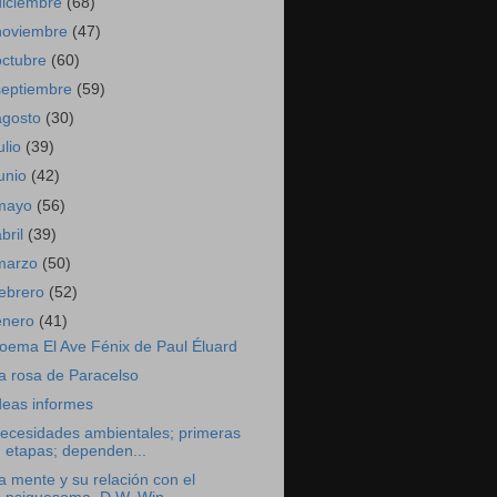
diciembre
(68)
noviembre
(47)
octubre
(60)
septiembre
(59)
agosto
(30)
ulio
(39)
junio
(42)
mayo
(56)
abril
(39)
marzo
(50)
febrero
(52)
enero
(41)
oema El Ave Fénix de Paul Éluard
a rosa de Paracelso
deas informes
ecesidades ambientales; primeras
etapas; dependen...
a mente y su relación con el