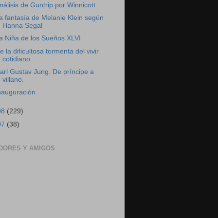
nálisis de Guntrip por Winnicott
a fantasía de Melanie Klein según
Hanna Segal
a Niña de los Sueños XLVI
e la dificultosa tormenta del vivir
cotidiano
arl Gustav Jung. De príncipe a
villano.
nauguración
08
(229)
07
(38)
DORES Y AMIGOS