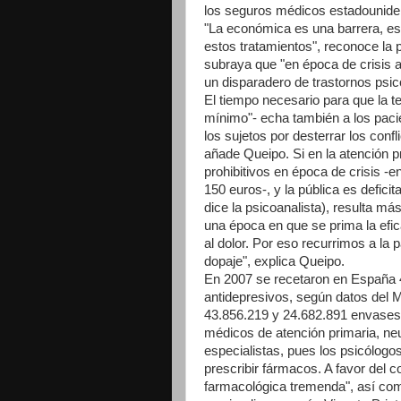
los seguros médicos estadouniden
"La económica es una barrera, es
estos tratamientos", reconoce la 
subraya que "en época de crisis
un disparadero de trastornos psic
El tiempo necesario para que la t
mínimo"- echa también a los pacie
los sujetos por desterrar los confl
añade Queipo. Si en la atención 
prohibitivos en época de crisis -
150 euros-, y la pública es defici
dice la psicoanalista), resulta m
una época en que se prima la efica
al dolor. Por eso recurrimos a la
dopaje", explica Queipo.
En 2007 se recetaron en España 4
antidepresivos, según datos del 
43.856.219 y 24.682.891 envases
médicos de atención primaria, neur
especialistas, pues los psicólog
prescribir fármacos. A favor del c
farmacológica tremenda", así como