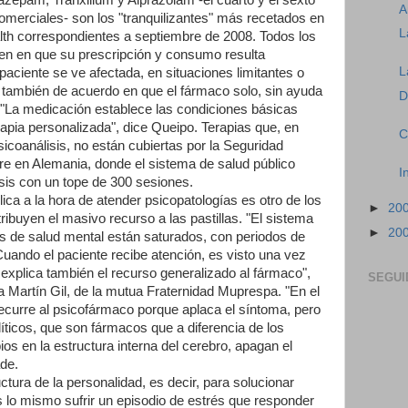
iazepam, Tranxilium y Alprazolam -el cuarto y el sexto
A
omerciales- son los "tranquilizantes" más recetados en
L
th correspondientes a septiembre de 2008. Todos los
den en que su prescripción y consumo resulta
L
paciente se ve afectada, en situaciones limitantes o
n también de acuerdo en que el fármaco solo, sin ayuda
D
. "La medicación establece las condiciones básicas
apia personalizada", dice Queipo. Terapias que, en
C
coanálisis, no están cubiertas por la Seguridad
urre en Alemania, donde el sistema de salud público
I
isis con un tope de 300 sesiones.
ica a la hora de atender psicopatologías es otro de los
►
20
tribuyen el masivo recurso a las pastillas. "El sistema
►
20
ios de salud mental están saturados, con periodos de
uando el paciente recibe atención, es visto una vez
explica también el recurso generalizado al fármaco",
SEGUI
ca Martín Gil, de la mutua Fraternidad Muprespa. "En el
ecurre al psicofármaco porque aplaca el síntoma, pero
íticos, que son fármacos que a diferencia de los
s en la estructura interna del cerebro, apagan el
de.
ctura de la personalidad, es decir, para solucionar
s lo mismo sufrir un episodio de estrés que responder