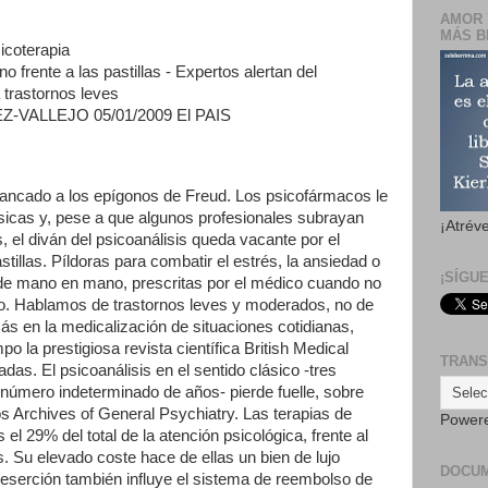
AMOR 
MÁS B
icoterapia
no frente a las pastillas - Expertos alertan del
trastornos leves
VALLEJO 05/01/2009 El PAIS
ancado a los epígonos de Freud. Los psicofármacos le
lásicas y, pese a que algunos profesionales subrayan
¡Atrév
s, el diván del psicoanálisis queda vacante por el
illas. Píldoras para combatir el estrés, la ansiedad o
¡SÍGU
n de mano en mano, prescritas por el médico cuando no
. Hablamos de trastornos leves y moderados, no de
s en la medicalización de situaciones cotidianas,
o la prestigiosa revista científica British Medical
TRANS
adas. El psicoanálisis en el sentido clásico -tres
número indeterminado de años- pierde fuelle, sobre
s Archives of General Psychiatry. Las terapias de
Power
el 29% del total de la atención psicológica, frente al
 Su elevado coste hace de ellas un bien de lujo
DOCU
 deserción también influye el sistema de reembolso de