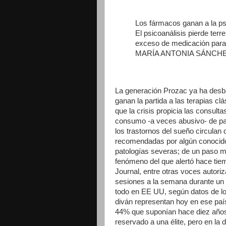
Los fármacos ganan a la ps
El psicoanálisis pierde terre
exceso de medicación para 
MARÍA ANTONIA SÁNCHEZ-
La generación Prozac ya ha desb
ganan la partida a las terapias c
que la crisis propicia las consulta
consumo -a veces abusivo- de past
los trastornos del sueño circula
recomendadas por algún conocido
patologías severas; de un paso má
fenómeno del que alertó hace tiemp
Journal, entre otras voces autoriz
sesiones a la semana durante un 
todo en EE UU, según datos de lo
diván representan hoy en ese país 
44% que suponían hace diez años.
reservado a una élite, pero en la