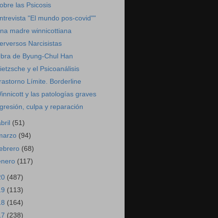
obre las Psicosis
ntrevista "El mundo pos-covid""
na madre winnicottiana
erversos Narcisistas
bra de Byung-Chul Han
ietzsche y el Psicoanálisis
rastorno Límite. Borderline
innicott y las patologías graves
gresión, culpa y reparación
abril
(51)
marzo
(94)
febrero
(68)
enero
(117)
20
(487)
19
(113)
18
(164)
17
(238)