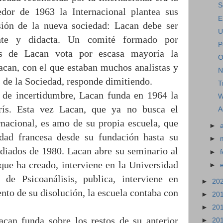
S
edor de 1963 la Internacional plantea sus
E
sión de la nueva sociedad: Lacan debe ser
U
nte y didacta. Un comité formado por
P
es de Lacan vota por escasa mayoría la
O
acan, con el que estaban muchos analistas y
N
 de la Sociedad, responde dimitiendo.
T
de incertidumbre, Lacan funda en 1964 la
W
rís. Esta vez Lacan, que ya no busca el
A
rnacional, es amo de su propia escuela, que
►
idad francesa desde su fundación hasta su
►
diados de 1980. Lacan abre su seminario al
►
 que ha creado, interviene en la Universidad
►
de Psicoanálisis, publica, interviene en
►
20
nto de su disolución, la escuela contaba con
►
20
►
20
acan funda sobre los restos de su anterior
►
20