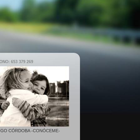
NO: 653 379 269
IGO CÓRDOBA -CONÓCEME-