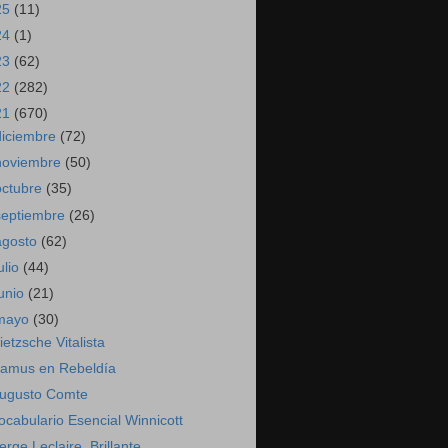
25
(11)
24
(1)
23
(62)
22
(282)
21
(670)
diciembre
(72)
noviembre
(50)
octubre
(35)
septiembre
(26)
agosto
(62)
ulio
(44)
junio
(21)
mayo
(30)
ietzsche Vitalista
amus en Rebeldía
ugusto Comte
ocabulario Esencial Winnicott
erge Leclaire. Brillante