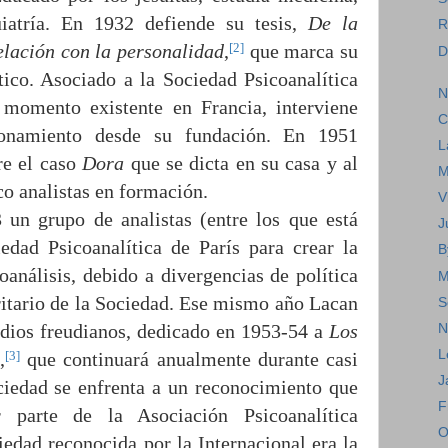
uiatría. En 1932 defiende su tesis,
De la
R
[2]
elación con la personalidad
,
que marca su
D
tico. Asociado a la Sociedad Psicoanalítica
N
 momento existente en Francia, interviene
C
ionamiento desde su fundación. En 1951
L
re el caso
Dora
que se dicta en su casa y al
M
co analistas en formación.
V
 un grupo de analistas (entre los que está
J
dad Psicoanalítica de París para crear la
B
análisis, debido a divergencias de política
M
ritario de la Sociedad. Ese mismo año Lacan
S
udios freudianos, dedicado en 1953-54 a
Los
N
L
[3]
,
que continuará anualmente durante casi
J
ciedad se enfrenta a un reconocimiento que
F
 parte de la Asociación Psicoanalítica
O
iedad reconocida por la Internacional era la