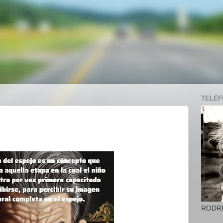
TELÉFO
RODR