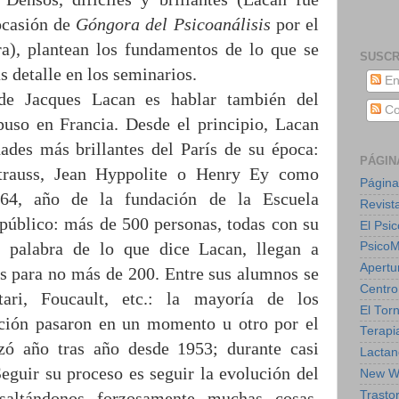
ocasión de
Góngora del Psicoanálisis
por el
ra), plantean los fundamentos de lo que se
SUSCR
 detalle en los seminarios.
En
de Jacques Lacan es hablar también del
Co
uso en Francia. Desde el principio, Lacan
dades más brillantes del París de su época:
PÁGIN
trauss, Jean Hyppolite o Henry Ey como
Página
964, año de la fundación de la Escuela
Revist
 público: más de 500 personas, todas con su
El Psic
r palabra de lo que dice Lacan, llegan a
Psico
Apertu
as para no más de 200. Entre sus alumnos se
Centro
ari, Foucault, etc.: la mayoría de los
El Torn
ación pasaron en un momento u otro por el
Terapia
izó año tras año desde 1953; durante casi
Lactan
eguir su proceso es seguir la evolución del
New W
Trasto
saltándonos forzosamente muchas cosas,