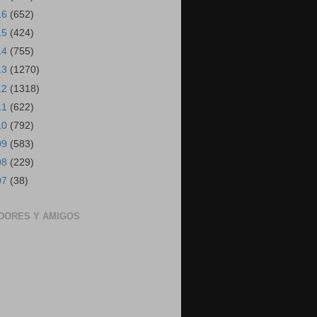
16
(652)
15
(424)
14
(755)
13
(1270)
12
(1318)
11
(622)
10
(792)
09
(583)
08
(229)
07
(38)
DORES Y AMIGOS