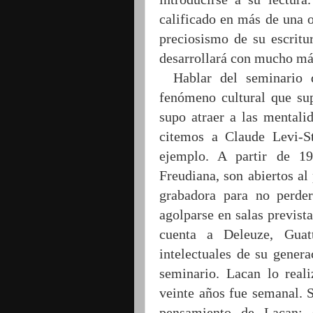
calificado en más de una 
preciosismo de su escritu
desarrollará con mucho más
Hablar del seminario 
fenómeno cultural que sup
supo atraer a las mentali
citemos a Claude Levi-S
ejemplo. A partir de 1
Freudiana, son abiertos al
grabadora para no perde
agolparse en salas previst
cuenta a Deleuze, Guatt
intelectuales de su gener
seminario. Lacan lo real
veinte años fue semanal. S
pensamiento de Lacan; 