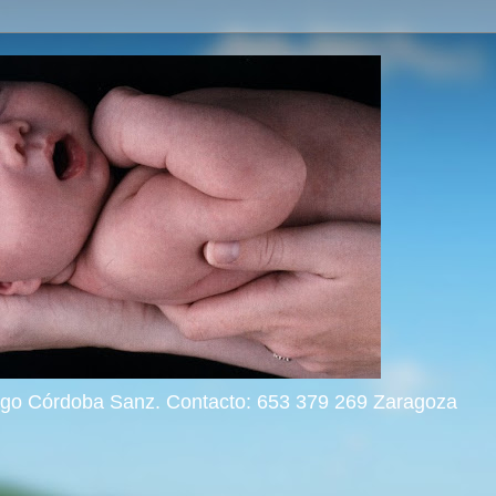
rigo Córdoba Sanz. Contacto: 653 379 269 Zaragoza