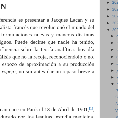
►
20
ÓN
►
20
►
20
ferencia es presentar a Jacques Lacan y su
►
20
alista francés que revolucionó el mundo del
▼
20
 formulaciones nuevas y maneras distintas
►
iguos. Puede decirse que nadie ha tenido,
►
fluencia sobre la teoría analítica: hoy día
►
lisis que no la recoja, reconociéndolo o no.
►
n esbozo de aproximación a su producción
►
►
j
l espejo
, no sin antes dar un repaso breve a
►
▼
N
C
A
[1]
an nace en París el 13 de Abril de 1901,
,
V
Educado por los jesuitas, estudia medicina,
S