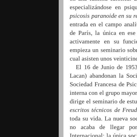
especializándose en psiq
psicosis paranoide en su r
entrada en el campo analí
de París, la única en ese
activamente en su func
empieza un seminario sob
cual asisten unos veinticin
El 16 de Junio de 1953
Lacan) abandonan la Socie
Sociedad Francesa de Psico
interna con el grupo mayo
dirige el seminario de est
escritos técnicos de Freud
toda su vida. La nueva so
no acaba de llegar por
Internacional: la única soc