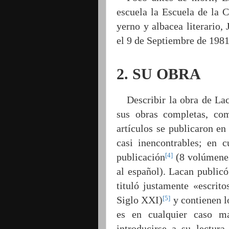
escuela la Escuela de la 
yerno y albacea literario,
el 9 de Septiembre de 1981
2. SU OBRA
Describir la obra de La
sus obras completas, co
artículos se publicaron en 
casi inencontrables; en 
[4]
publicación
(8 volúmenes 
al español). Lacan publicó
tituló justamente «escrito
[5]
Siglo XXI)
y contienen l
es en cualquier caso ma
introducirse a su lectura