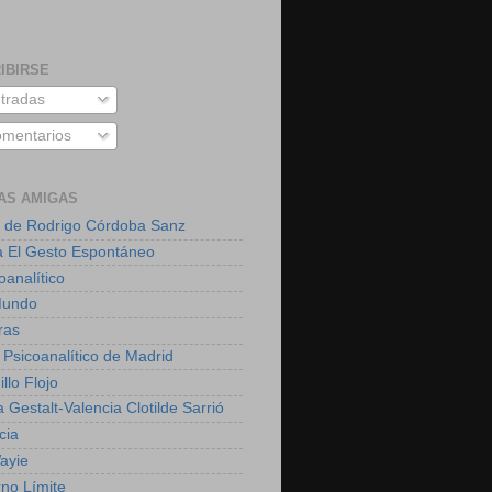
IBIRSE
tradas
mentarios
AS AMIGAS
 de Rodrigo Córdoba Sanz
a El Gesto Espontáneo
oanalítico
Mundo
ras
 Psicoanalítico de Madrid
illo Flojo
 Gestalt-Valencia Clotilde Sarrió
cia
ayie
rno Límite