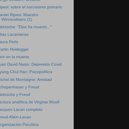
ipesi: sobre el narcisismo primario
aniel Ripesi. Maestro
Winnicottiano (1)
ietzsche: "Dios ha muerto..."
itas Lacanianas
aura Perls
artin Heidegger
ivir en la muerte
uan David Nasio: Depresión Covid
yung-Chul Han: Psicopolítica
ichel de Montaigne: Amistad
chopenhauer y Freud
ietzsche y Freud
ectura analítica de Virginia Woolf
acques Lacan completo
reud-Klein-Lacan
rganización Psicótica