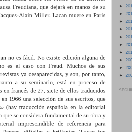
Causa Freudiana, que dejará en manos de su
►
20
►
20
 Jacques-Alain Miller. Lacan muere en París
►
20
.
►
20
►
20
►
20
►
20
can no es fácil. No existe edición alguna de
►
20
mo es el caso con Freud. Muchos de sus
►
20
revistas ya desaparecidas, y son, por tanto,
►
20
cuanto a su seminario, está en proceso de
en francés de 27, siete de ellos traducidos
SEGUI
 en 1966 una selección de sus escritos, que
s» (hay traducción española en la editorial
o que se considera fundamental de su obra y
terial imprescindible de referencia para
. Densos, difíciles y brillantes (Lacan fue