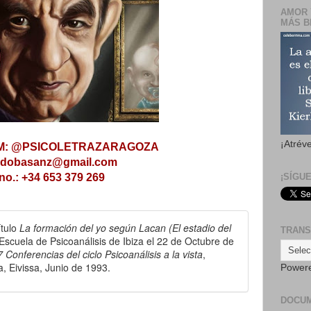
AMOR 
MÁS B
¡Atrév
M: @PSICOLETRAZARAGOZA
rdobasanz@gmail.com
no.: +34 653 379 269
¡SÍGU
ítulo
La formación del yo según Lacan (El estadio del
TRANS
 Escuela de Psicoanálisis de Ibiza el 22 de Octubre de
7 Conferencias del ciclo Psicoanálisis a la vista
,
a, Eivissa, Junio de 1993.
Power
DOCU