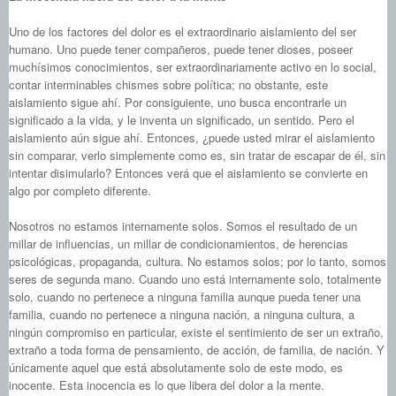
Uno de los factores del dolor es el extraordinario aislamiento del ser
humano. Uno puede tener compañeros, puede tener dioses, poseer
muchísimos conocimientos, ser extraordinariamente activo en lo social,
contar interminables chismes sobre política; no obstante, este
aislamiento sigue ahí. Por consiguiente, uno busca encontrarle un
significado a la vida, y le inventa un significado, un sentido. Pero el
aislamiento aún sigue ahí. Entonces, ¿puede usted mirar el aislamiento
sin comparar, verlo simplemente como es, sin tratar de escapar de él, sin
intentar disimularlo? Entonces verá que el aislamiento se convierte en
algo por completo diferente.
Nosotros no estamos internamente solos. Somos el resultado de un
millar de influencias, un millar de condicionamientos, de herencias
psicológicas, propaganda, cultura. No estamos solos; por lo tanto, somos
seres de segunda mano. Cuando uno está internamente solo, totalmente
solo, cuando no pertenece a ninguna familia aunque pueda tener una
familia, cuando no pertenece a ninguna nación, a ninguna cultura, a
ningún compromiso en particular, existe el sentimiento de ser un extraño,
extraño a toda forma de pensamiento, de acción, de familia, de nación. Y
únicamente aquel que está absolutamente solo de este modo, es
inocente. Esta inocencia es lo que libera del dolor a la mente.