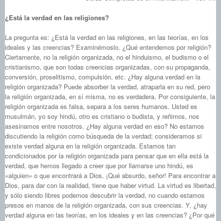
¿Está la verdad en las religiones?
La pregunta es: ¿Está la verdad en las religiones, en las teorías, en los
ideales y las creencias? Examinémoslo. ¿Qué entendemos por religión?
Ciertamente, no la religión organizada, no el hinduismo, el budismo o el
cristianismo, que son todas creencias organizadas, con su propaganda,
conversión, proselitismo, compulsión, etc. ¿Hay alguna verdad en la
religión organizada? Puede absorber la verdad, atraparla en su red, pero
la religión organizada, en sí misma, no es verdadera. Por consiguiente, la
religión organizada es falsa, separa a los seres humanos. Usted es
musulmán, yo soy hindú, otro es cristiano o budista, y reñimos, nos
asesinamos entre nosotros. ¿Hay alguna verdad en eso? No estamos
discutiendo la religión como búsqueda de la verdad; consideramos si
existe verdad alguna en la religión organizada. Estamos tan
condicionados por la religión organizada para pensar que en ella está la
verdad, que hemos llegado a creer que por llamarse uno hindú, es
«alguien» o que encontrará a Dios. ¡Qué absurdo, señor! Para encontrar a
Dios, para dar con la realidad, tiene que haber virtud. La virtud es libertad,
y sólo siendo libres podemos descubrir la verdad, no cuando estamos
presos en manos de la religión organizada, con sus creencias. Y, ¿hay
verdad alguna en las teorías, en los ideales y en las creencias? ¿Por qué