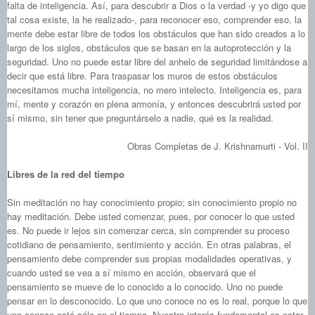
falta de inteligencia. Así, para descubrir a Dios o la verdad ‑y yo digo que
tal cosa existe, la he realizado-, para reconocer eso, comprender eso, la
mente debe estar libre de todos los obstáculos que han sido creados a lo
largo de los siglos, obstáculos que se basan en la autoprotección y la
seguridad. Uno no puede estar libre del anhelo de seguridad limitándose a
decir que está libre. Para traspasar los muros de estos obstáculos
necesitamos mucha inteligencia, no mero intelecto. Inteligencia es, para
mí, mente y corazón en plena armonía, y entonces descubrirá usted por
sí mismo, sin tener que preguntárselo a nadie, qué es la realidad.
Obras Completas de J. Krishnamurti - Vol. II
Libres de la red del tiempo
Sin meditación no hay conocimiento propio; sin conocimiento propio no
hay meditación. Debe usted comenzar, pues, por conocer lo que usted
es. No puede ir lejos sin comenzar cerca, sin comprender su proceso
cotidiano de pensamiento, sentimiento y acción. En otras palabras, el
pensamiento debe comprender sus propias modalidades operativas, y
cuando usted se vea a sí mismo en acción, observará que el
pensamiento se mueve de lo conocido a lo conocido. Uno no puede
pensar en lo desconocido. Lo que uno conoce no es lo real, porque lo que
uno conoce está sólo en el tiempo. Nuestro interés fundamental es estar