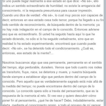
Si uno puede llegar realmente a ese estado en que dice: «No sé», ello
indica un sentido extraordinario de humildad; no existe la arrogancia del
conocimiento, ni la respuesta presuntuosa para causar impresión.
Cuando uno dice de verdad: «No sé», lo cual muy pocos son capaces de
decir, entonces en ese estado cesa todo temor, porque ha llegado a su fin
todo sentido de reconocimiento, de búsqueda dentro de la memoria; ya
no hay más indagación en el campo de lo conocido. Entonces adviene
eso que es extraordinario. Si usted ha seguido hasta aquí lo que he
estado diciendo, no sólo si lo ha seguido verbalmente, sino que en
realidad lo ha estado experimentando, encontrará que cuando puede
decir: «No sé», se ha detenido todo el condicionamiento. ¿Cuál es,
entonces, ese estado de la mente?...
Nosotros buscamos algo que sea permanente, permanente en el sentido
del tiempo, algo perdurable, duradero. Vemos que todo cuanto nos rodea
es transitorio, fluye, nace, se deteriora y muere, y nuestra búsqueda
tiende siempre a establecer algo que perdure dentro del campo de lo
conocido. Pero aquello que es verdaderamente sagrado está más allá de
la medida del tiempo; no puede encontrarse dentro del campo de lo
conocido. Lo conocido opera sólo a través del pensamiento, que es la
respuesta de la memoria al reto. Si veo eso y quiero descubrir cómo
poner fin al pensamiento, ¿qué he de hacer? Debo, indudablemente, estar
alerta, mediante el conocimiento propio, a todo el proceso de mí pensar.