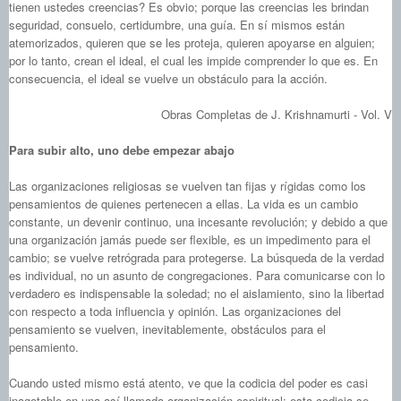
tienen ustedes creencias? Es obvio; porque las creencias les brindan
seguridad, consuelo, certidumbre, una guía. En sí mismos están
atemorizados, quieren que se les proteja, quieren apoyarse en alguien;
por lo tanto, crean el ideal, el cual les impide comprender lo que es. En
consecuencia, el ideal se vuelve un obstáculo para la acción.
Obras Completas de J. Krishnamurti - Vol. V
Para subir alto, uno debe empezar abajo
Las organizaciones religiosas se vuelven tan fijas y rígidas como los
pensamientos de quienes pertenecen a ellas. La vida es un cambio
constante, un devenir continuo, una incesante revolución; y debido a que
una organización jamás puede ser flexible, es un impedimento para el
cambio; se vuelve retrógrada para protegerse. La búsqueda de la verdad
es individual, no un asunto de congregaciones. Para comunicarse con lo
verdadero es indispensable la soledad; no el aislamiento, sino la libertad
con respecto a toda influencia y opinión. Las organizaciones del
pensamiento se vuelven, inevitablemente, obstáculos para el
pensamiento.
Cuando usted mismo está atento, ve que la codicia del poder es casi
inagotable en una así llamada organización espiritual; esta codicia se