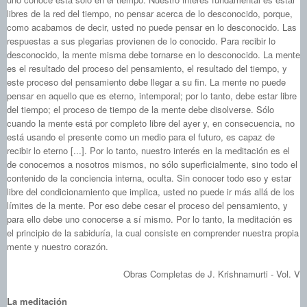
libres de la red del tiempo, no pensar acerca de lo desconocido, porque,
como acabamos de decir, usted no puede pensar en lo desconocido. Las
respuestas a sus plegarias provienen de lo conocido. Para recibir lo
desconocido, la mente misma debe tornarse en lo desconocido. La mente
es el resultado del proceso del pensamiento, el resultado del tiempo, y
este proceso del pensamiento debe llegar a su fin. La mente no puede
pensar en aquello que es eterno, intemporal; por lo tanto, debe estar libre
del tiempo; el proceso de tiempo de la mente debe disolverse. Sólo
cuando la mente está por completo libre del ayer y, en consecuencia, no
está usando el presente como un medio para el futuro, es capaz de
recibir lo eterno [...]. Por lo tanto, nuestro interés en la meditación es el
de conocernos a nosotros mismos, no sólo superficialmente, sino todo el
contenido de la conciencia interna, oculta. Sin conocer todo eso y estar
libre del condicionamiento que implica, usted no puede ir más allá de los
límites de la mente. Por eso debe cesar el proceso del pensamiento, y
para ello debe uno conocerse a sí mismo. Por lo tanto, la meditación es
el principio de la sabiduría, la cual consiste en comprender nuestra propia
mente y nuestro corazón.
Obras Completas de J. Krishnamurti - Vol. V
La meditación