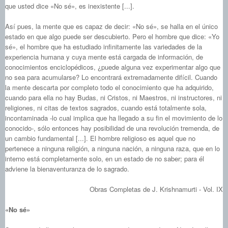
que usted dice «No sé», es inexistente [...].
Así pues, la mente que es capaz de decir: «No sé», se halla en el único
estado en que algo puede ser descubierto. Pero el hombre que dice: «Yo
sé», el hombre que ha estudiado infinitamente las variedades de la
experiencia humana y cuya mente está cargada de información, de
conocimientos enciclopédicos, ¿puede alguna vez experimentar algo que
no sea para acumularse? Lo encontrará extremadamente difícil. Cuando
la mente descarta por completo todo el conocimiento que ha adquirido,
cuando para ella no hay Budas, ni Cristos, ni Maestros, ni instructores, ni
religiones, ni citas de textos sagrados, cuando está totalmente sola,
incontaminada ‑lo cual implica que ha llegado a su fin el movimiento de lo
conocido-, sólo entonces hay posibilidad de una revolución tremenda, de
un cambio fundamental [...]. El hombre religioso es aquel que no
pertenece a ninguna religión, a ninguna nación, a ninguna raza, que en lo
interno está completamente solo, en un estado de no saber; para él
adviene la bienaventuranza de lo sagrado.
Obras Completas de J. Krishnamurti - Vol. IX
«No sé»