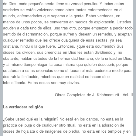
de Dios; cada pequeña secta tiene su verdad peculiar. Y todas estas
verdades se están volviendo como otras tantas enfermedades en el
mundo, enfermedades que separan a la gente. Estas verdades, en
manos de unos pocos, se convierten en medios de explotación. Ustedes
acuden a cada uno de ellos, uno tras otro, porque empiezan a perder todo
sentido de discriminación, porque sufren y desean un remedio, y aceptan
cualquier remedio que les ofrece cualquiera de esas sectas, ya sea
cristiana, hindú o la que fuere. Entonces, ¿qué está ocurriendo? Sus
dioses los dividen, sus creencias en Dios les están dividiendo y, no
obstante, hablan ustedes de la hermandad humana, de la unidad en Dios,
y al mismo tiempo niegan la cosa misma que quieren descubrir, porque
se aferran a estas creencias como si fueran el más poderoso medio para
destruir la limitación, mientras que en realidad no hacen sino
intensificarla. Estas cosas son muy obvias.
Obras Completas de J. Krishnamurti - Vol. II
La verdadera religión
¿Sabe usted qué es la religión? No está en los cantos, no está en la
práctica del puja o de cualquier otro ritual, no está en la adoración de
dioses de hojalata o de imágenes de piedra, no está en los templos y en