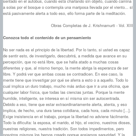
sentado en el autobús, cuando está charlando sin objeto, cuando camina
a solas por el bosque o contempla una mariposa llevada por el viento... si
está pasivamente alerta a todo eso, ello forma parte de la meditación.
Obras Completas de J. Krishnamurti - Vol. XIII
Conozca todo el contenido de un pensamiento
No ser nada es el principio de la libertad. Por lo tanto, si usted es capaz
de sentir esto, de investigarlo, descubrirá, a medida que avance en su
percepción, que no está libre, que se halla atado a muchas cosas
diferentes y que, al mismo tiempo, la mente abriga la esperanza de ser
libre. Y podrá ver que ambas cosas se contradicen. En ese caso, la
mente tiene que investigar por qué se aferra a esto o a aquello. Todo lo
cual implica un duro trabajo, mucho más arduo que ir a una oficina, que
cualquier labor física, que todas las ciencias juntas. Porque la mente
humilde, inteligente, se interesa en sí misma sin ser autocentrada.
Debido a eso, tiene que estar extraordinariamente alerta, atenta, y eso
implica, de hecho, una dura tarea cotidiana, cada hora, cada minuto [...].
Exige insistencia en el trabajo, porque la libertad no adviene fácilmente.
Todo la dificulta: la esposa, el marido, el hijo, el vecino, nuestros dioses,
nuestras religiones, nuestra tradición. Son todos impedimentos, pero
nosotros mismos los hemos creado porque ansiamos seguridad. Y la