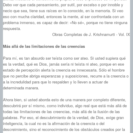
Debo ver que cada pensamiento, por sutil, por excelso o por innoble y
necio que sea, tiene sus raíces en lo conocido, en la memoria. Si veo
eso con mucha claridad, entonces la mente, al ser confrontada con un
problema inmenso, es capaz de decir: «No sé», porque no tiene ninguna
respuesta.
Obras Completas de J. Krishnamurti - Vol. IX
Más allá de las limitaciones de las creencias
Para mí, es tan absurdo ser teísta como ser ateo. Si usted supiera qué
es la verdad, qué es Dios, jamás sería ni teísta ni ateo, porque en ese
estado de percepción alerta la creencia es innecesaria. Sólo el hombre
que no percibe abriga esperanzas y suposiciones, recurre a la creencia o
a la incredulidad para que lo respalden y lo lleven a actuar de
determinada manera.
Ahora bien, si usted aborda esto de una manera por completo diferente,
descubrirá por sí mismo, como individuo, algo real que está más allá de
todas las limitaciones de las creencias, más allá de la ilusión de las
palabras. Por eso, el descubrimiento de la verdad, de Dios, exige gran
inteligencia, la cual no es la afirmación de la creencia o del
descreimiento, sino el reconocimiento de los obstáculos creados por la