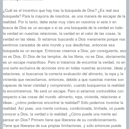
¿Cuál es el incentivo que hay tras la búsqueda de Dios? ¿Es real esa
búsqueda? Para la mayoría de nosotros, es una manera de escapar de la
realidad. Por lo tanto, debe estar muy claro en nosotros si este ir en
busca de Dios es un escape o si es una búsqueda de la verdad en todo:
la verdad en nuestras relaciones, la verdad en el valor de las cosas, la
verdad en las ideas. Si estamos buscando a Dios meramente porque nos
sentimos cansados de este mundo y sus desdichas, entonces esa
búsqueda es un escape. Entonces creamos a Dios; por consiguiente, eso
no es Dios. El Dios de los templos, de los libros, no es Dios, obviamente;
es un escape maravilloso. Pero si tratamos de encontrar la verdad, no en
una serie exclusiva de acciones sino en todas nuestras acciones, ideas y
relaciones, si buscamos la correcta evaluación del alimento, la ropa y la
vivienda que necesitamos, entonces, debido a que nuestras mentes son
capaces de tener claridad y comprensión, cuando busquemos la realidad
la encontraremos. No será un escape. Pero si estamos contundidos con
respecto a las cosas del mundo ‑alimento, ropa, vivienda, relaciones e
ideas-, ¿cómo podemos encontrar la realidad? Sólo podemos inventar la
realidad. Así pues, una mente contusa, condicionada, limitada, no puede
conocer a Dios, la verdad o la realidad. ¿Cómo puede una mente así
pensar en Dios? Primero tiene que liberarse de su condicionamiento.
Tiene que liberarse de sus propias limitaciones, y sólo entonces puede