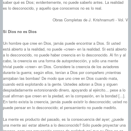
saber qué es Dios; evidentemente, no puede saberlo antes. La realidad
es lo desconocido, y aquello que conocemos no es lo real.
Obras Completas de J. Krishnamurti - Vol. V
Si Dios no es Dios
Un hombre que cree en Dios, jamás puede encontrar a Dios. Si usted
está abierto a la realidad, no puede «creer» en la realidad. Si está abierto
a lo desconocido, no puede haber creencia en lo desconocido. Al fin y al
cabo, la creencia es una forma de autoprotección, y sólo una mente
trivial puede «creer» en Dios. Considere la creencia de los aviadores
durante la guerra; según ellos, tenían a Dios por compañero ¡mientras
arrojaban las bombas! De modo que uno cree en Dios cuando mata,
cuando está explotando a la gente. Ustedes adoran a Dios y siguen
despiadadamente extorsionando dinero, apoyando al ejército... pese a lo
cual afirman que creen en la piedad, en la compasión, en la bondad [...].
En tanto exista la creencia, jamás puede existir lo desconocido; usted no
puede pensar en lo desconocido; el pensamiento no puede medirlo.
La mente es producto del pasado, es la consecuencia del ayer; ¿puede
una mente así estar abierta a lo desconocido? Sólo puede proyectar una
imagen, pero esa proyección carece de realidad; así que su Dios no es