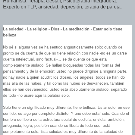
Humanista, Terapia Gestalt, Psicoterapia Integradora.
Experto en TLP, ansiedad, depresión, terapia de pareja.
La soledad - La religión - Dios - La meditación - Estar solo tiene
belleza
No sé si alguna vez se ha sentido angustiosamente solo; cuando de
pronto se da cuenta de que no tiene relación con nadie ‑no es un darse
cuenta intelectual, sino factual-... se da cuenta de que está
completamente aislado. Se hallan bloqueadas todas las formas del
pensamiento y de la emoción; usted no puede dirigirse a ninguna parte,
no hay nadie a quien acudir; los dioses, los ángeles, todos se han ido
más allá de las nubes, y tal como las nubes se desvanecen, también
ellos se han desvanecido; usted está absolutamente aislado, separado
de todo ‑no usaré aquí la palabra solo.
Solo tiene un significado muy diferente, tiene belleza. Estar solo, en ese
sentido, es algo por completo distinto. Y uno debe estar solo. Cuando el
hombre se libera de la estructura social de codicia, envidia, ambición,
arrogancia, logro, posición cuando se libera de todo eso, está
completamente solo. Esa soledad es muy diferente de la soledad del