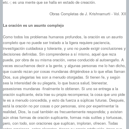
etc.-; es una mente que se halla en estado de creación.
Obras Completas de J. Krishnamurti - Vol. XII
La oración es un asunto complejo
Como todos los problemas humanos profundos, la oración es un asunto
completo que no puede ser tratado a la ligera requiere paciencia,
investigación cuidadosa y tolerante, y uno no puede exigir conclusiones y
decisiones definidas. Sin comprenderse a sí mismo, aquel que reza
puede, por obra de su misma oración, verse conducido al autoengaño. A
veces escuchamos decir a la gente, y algunas personas me lo han dicho,
que cuando rezan por cosas mundanas dirigiéndose a lo que ellas llaman
Dios, sus plegarias les son a menudo otorgadas. Si tienen fe, y según
sea la intensidad de su plegaria, lo que busca salud, bienestar,
posesiones mundanas ‑finalmente lo obtienen. Si uno se entrega a la
oración suplicante, ésta trae su propia recompensa; la cosa que uno pide
le es a menudo concedida, y esto da fuerza a súplicas futuras. Después,
está la oración no por cosas o por personas, sino por experimentar la
realidad, Dios, la cual también es frecuentemente respondida; y existen
aún otras formas de oración suplicante, formas más sutiles y tortuosas,
pero, con todo, son oraciones que suplican, imploran, ofrecen. Todas
estas oraciones, estas plegarias, tienen su propia retribución, traen sus