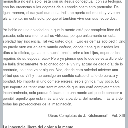
monástica no está solo; está con su Jesús conceptual, con su teología,
con las creencias y los dogmas de su condicionamiento particular. De
igual manera, el sanyasi que en la India se aparta del mundo y vive en
aislamiento, no está solo, porque él también vive con sus recuerdos.
Yo hablo de una soledad en la que la mente está por completo libre del
pasado; sólo una mente así es virtuosa, porque únicamente en esta
soledad hay inocencia. Tal vez usted diga: «Eso es demasiado pedir. Uno
no puede vivir así en este mundo caótico, donde tiene que ir todos los
días a la oficina, ganarse la subsistencia, criar a los hijos, soportar los
regaños de su esposa, etc.» Pero yo pienso que lo que se está diciendo
se halla directamente relacionado con el vivir y actuar de cada día; de lo
contrario, no tiene valor alguno. Vea, desde esta soledad adviene una
virtud que es viril y trae consigo un sentido extraordinario de pureza y
bondad. No importa si uno comete errores; eso significa muy poco. Lo
que importa es tener este sentimiento de que uno está completamente
incontaminado, solo porque únicamente una mente así puede conocer o
percibir aquello que está más allá de la palabra, del nombre, más allá de
todas las proyecciones de la imaginación.
Obras Completas de J. Krishnamurti - Vol. XIII
La inocencia libera del dolor a la mente