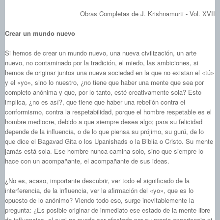
Obras Completas de J. Krishnamurti - Vol. XVII
Crear un mundo nuevo
Si hemos de crear un mundo nuevo, una nueva civilización, un arte
nuevo, no contaminado por la tradición, el miedo, las ambiciones, si
hemos de originar juntos una nueva sociedad en la que no existan el «tú»
y el «yo», sino lo nuestro, ¿no tiene que haber una mente que sea por
completo anónima y que, por lo tanto, esté creativamente sola? Esto
implica, ¿no es así?, que tiene que haber una rebelión contra el
conformismo, contra la respetabilidad, porque el hombre respetable es el
hombre mediocre, debido a que siempre desea algo; para su felicidad
depende de la influencia, o de lo que piensa su prójimo, su gurú, de lo
que dice el Bagavad Gita o los Upanishads o la Biblia o Cristo. Su mente
jamás está sola. Ese hombre nunca camina solo, sino que siempre lo
hace con un acompañante, el acompañante de sus ideas.
¿No es, acaso, importante descubrir, ver todo el significado de la
interferencia, de la influencia, ver la afirmación del «yo», que es lo
opuesto de lo anónimo? Viendo todo eso, surge inevitablemente la
pregunta: ¿Es posible originar de inmediato ese estado de la mente libre
de influencias, el cual no puede ser afectado por su propia experiencia ni