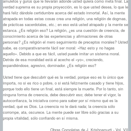
amuletos y gurús que le llevarán adonde usted quiera como meta final. La
verdad suprema es su propia proyección, es lo que usted desea, lo que le
hará feliz dándole certidumbre acerca del estado inmortal. Así, la mente
atrapada en todas estas cosas crea una religión, una religión de dogmas,
de prácticas sacerdotales, etc.; en eso está usted atrapado y la mente se
estanca. ¿Es religión eso? La religión, ¿es una cuestión de creencia, de
conocimiento acerca de las experiencias y afirmaciones de otras
personas? ¿Es religión el mero seguimiento de preceptos morales? Usted
sabe, es comparativamente fácil ser moral: «Haz esto y no hagas
aquello». Debido a que es fácil, usted puede imitar un sistema moral.
Detrás de esa moralidad está al acecho el «yo», creciendo,
expandiéndose, agresivo, dominador. ¿Es religión eso?
Usted tiene que descubrir qué es la verdad, porque eso es lo único que
importa, no si es rico o pobre, o si está felizmente casado y tiene hijos,
porque todo ello tiene un final, está siempre la muerte. Por lo tanto, sin
ninguna forma de creencia, debe descubrir eso; debe tener el vigor, la
autoconfianza, la iniciativa como para saber por sí mismo qué es la
verdad, qué es Dios. La creencia no le dará nada; la creencia sólo
corrompe, ata, oscurece. La mente puede ser libre sólo gracias a su
propia vitalidad, sólo confiando en sí misma.
Obras Completas de J. Krishnamurti - Vol. VII