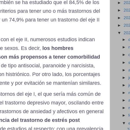
también se ha estudiado que el 84,5% de los
►
20
►
20
riterios para tener uno o más trastornos del
►
20
 un 74,9% para tener un trastorno del eje II
►
20
▼
20
con el eje II, numerosos estudios indican
►
►
re sexos. Es decir,
los hombres
►
son más propensos a tener comorbilidad
►
de tipo antisocial, paranoide y narcisista,
►
 histriónico. Por otro lado, los porcentajes
►
j
ente y por evitación se mantenían similares.
►
►
tornos del eje I, el que sería más común de
►
el trastorno depresivo mayor, oscilando entre
►
trastornos de ansiedad y afectivos en general
►
ncia del trastorno de estrés post
▼
 de estudios al respecto; con una prevalencia
T