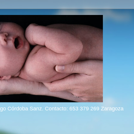
rigo Córdoba Sanz. Contacto: 653 379 269 Zaragoza