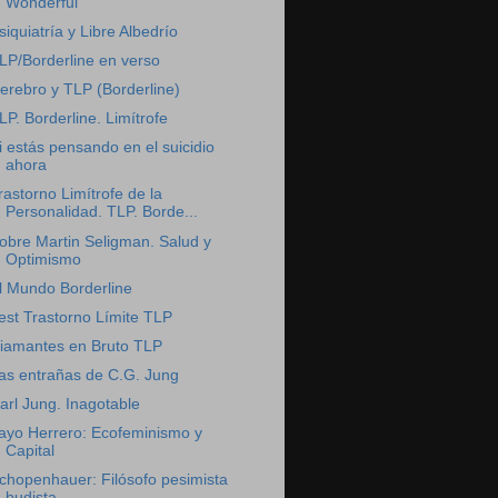
Wonderful
siquiatría y Libre Albedrío
LP/Borderline en verso
erebro y TLP (Borderline)
LP. Borderline. Limítrofe
i estás pensando en el suicidio
ahora
rastorno Limítrofe de la
Personalidad. TLP. Borde...
obre Martin Seligman. Salud y
Optimismo
l Mundo Borderline
est Trastorno Límite TLP
iamantes en Bruto TLP
as entrañas de C.G. Jung
arl Jung. Inagotable
ayo Herrero: Ecofeminismo y
Capital
chopenhauer: Filósofo pesimista
budista