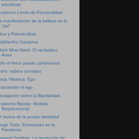
psicóticas
rastorno Límite de Personalidad
a manifestación de la belleza en lo
"psi"
tica y Psicoanálisis
iddhartha Gautama
hich Nhat Hanh: El verdadero
Amor
ólo el Amor puede cambiarnos
sho: sabios consejos
orja Vilaseca: Ego
rascender el ego
ivulgación sobre la Bipolaridad
rastorno Bipolar: Modelo
Biopsicosocial
n busca de la propia identidad
orge Tizón: Emociones en la
Pandemia
oward Gardner: La revolución de