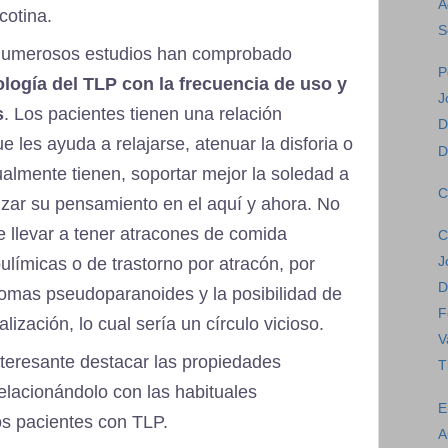
A
cotina.
S
 numerosos estudios han comprobado
P
ología del TLP con la frecuencia de uso y
J
s
. Los pacientes tienen una relación
D
 les ayuda a relajarse, atenuar la disforia o
D
almente tienen, soportar mejor la soledad a
C
alizar su pensamiento en el aquí y ahora. No
e llevar a tener atracones de comida
C
J
límicas o de trastorno por atracón, por
D
tomas pseudoparanoides y la posibilidad de
F
ización, lo cual sería un círculo vicioso.
V
nteresante destacar las propiedades
T
elacionándolo con las habituales
E
os pacientes con TLP.
A