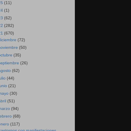
25
(11)
24
(1)
23
(62)
22
(282)
21
(670)
diciembre
(72)
noviembre
(50)
octubre
(35)
septiembre
(26)
agosto
(62)
ulio
(44)
junio
(21)
mayo
(30)
abril
(51)
marzo
(94)
febrero
(68)
enero
(117)
rastornos con manifestaciones