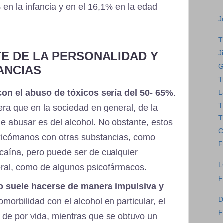
en la infancia y en el 16,1% en la edad
J
T
E DE LA PERSONALIDAD Y
J
G
ANCIAS
T
on el abuso de tóxicos sería del 50- 65%
.
L
T
era que en la sociedad en general, de la
T
e abusar es del alcohol. No obstante, estos
C
oxicómanos con otras substancias, como
F
caína, pero puede ser de cualquier
L
eral, como de algunos psicofármacos.
F
 suele hacerse de manera impulsiva y
D
omorbilidad con el alcohol en particular, el
F
 de por vida, mientras que se obtuvo un