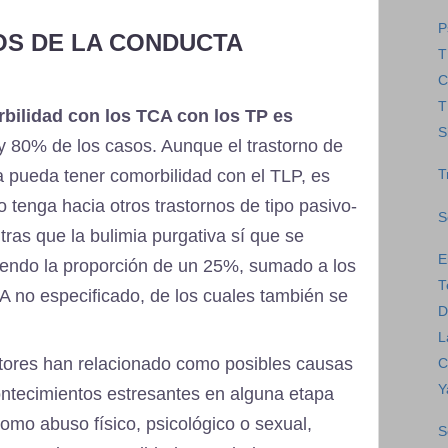
P
OS DE LA CONDUCTA
T
C
T
rbilidad con los TCA con los TP es
S
0 y 80% de los casos. Aunque el trastorno de
va pueda tener comorbilidad con el TLP, es
T
tenga hacia otros trastornos de tipo pasivo-
S
tras que la bulimia purgativa sí que se
E
siendo la proporción de un 25%, sumado a los
T
A no especificado, de los cuales también se
D
L
tores han relacionado como posibles causas
C
Y
ontecimientos estresantes en alguna etapa
como abuso físico, psicológico o sexual,
S