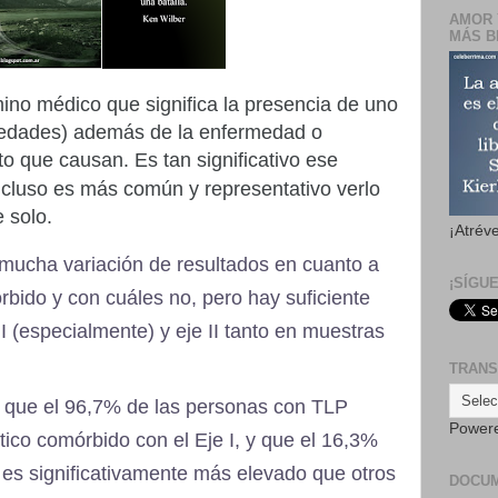
AMOR 
MÁS B
ino médico que significa la presencia de uno
medades) además de la enfermedad o
cto que causan. Es tan significativo ese
ncluso es más común y representativo verlo
e solo.
¡Atrév
mucha variación de resultados en cuanto a
¡SÍGU
bido y con cuáles no, pero hay suficiente
 I (especialmente) y eje II tanto en muestras
.
TRANS
n que el 96,7% de las personas con TLP
Power
ico comórbido con el Eje I, y que el 16,3%
l es significativamente más elevado que otros
DOCU