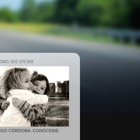
NO: 653 379 269
IGO CÓRDOBA -CONÓCEME-