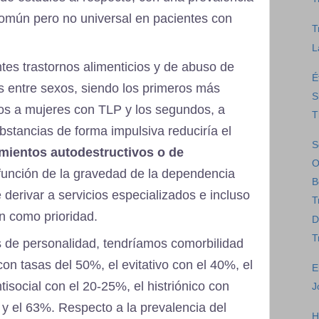
común pero no universal en pacientes con
T
L
tes trastornos alimenticios y de abuso de
É
s entre sexos, siendo los primeros más
S
os a mujeres con TLP y los segundos, a
T
stancias de forma impulsiva reduciría el
S
mientos autodestructivos o de
O
 función de la gravedad de la dependencia
B
 derivar a servicios especializados e incluso
T
n como prioridad.
D
T
s de personalidad, tendríamos comorbilidad
on tasas del 50%, el evitativo con el 40%, el
E
isocial con el 20-25%, el histriónico con
J
5 y el 63%. Respecto a la prevalencia del
H