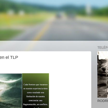
TELÉFO
 en el TLP
RODR