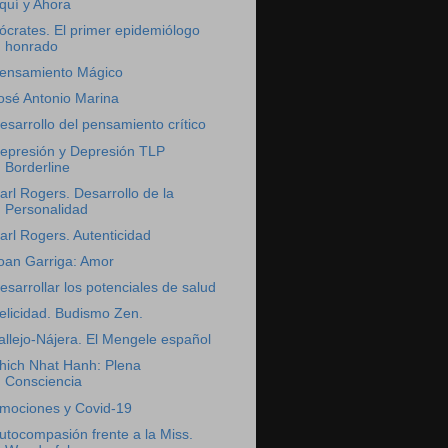
quí y Ahora
ócrates. El primer epidemiólogo
honrado
ensamiento Mágico
osé Antonio Marina
esarrollo del pensamiento crítico
epresión y Depresión TLP
Borderline
arl Rogers. Desarrollo de la
Personalidad
arl Rogers. Autenticidad
oan Garriga: Amor
esarrollar los potenciales de salud
elicidad. Budismo Zen.
allejo-Nájera. El Mengele español
hich Nhat Hanh: Plena
Consciencia
mociones y Covid-19
utocompasión frente a la Miss.