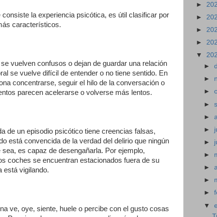
►
20
nsiste la experiencia psicótica, es útil clasificar por
►
20
ás característicos.
►
20
►
20
▼
20
 vuelven confusos o dejan de guardar una relación
►
al se vuelve difícil de entender o no tiene sentido. En
►
ona concentrarse, seguir el hilo de la conversación o
►
ntos parecen acelerarse o volverse más lentos.
►
►
►
j
a de un episodio psicótico tiene creencias falsas,
do está convencida de la verdad del delirio que ningún
►
 sea, es capaz de desengañarla. Por ejemplo,
►
os coches se encuentran estacionados fuera de su
►
a está vigilando.
►
►
▼
ona ve, oye, siente, huele o percibe con el gusto cosas
T