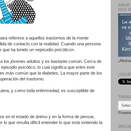
AMOR 
MÁS B
ara referirse a aquellos trastornos de la mente
dida de contacto con la realidad. Cuando una persona
ce que ha tenido un «episodio psicótico».
¡Atrév
e a los jóvenes adultos y es bastante común. Cerca de
episodio psicótico, lo cual significa que entre este
s es más común que la diabetes. La mayor parte de los
¡SÍGU
peración del trastorno.
quiera, y como toda enfermedad, es susceptible de
TRANS
Power
os en el estado de ánimo y en la forma de pensar,
lo que resulta difícil entender lo que está sintiendo la
DOCU