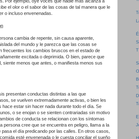
es. Por ejemplo, oye voces que nadie más alcanza a
cibe el olor o el sabor de las cosas de tal manera que le
T
er o incluso envenenadas.
L
ón
É
persona cambia de repente, sin causa aparente,
S
aislada del mundo y le parezca que las cosas se
T
n frecuentes los cambios bruscos en el estado de
trañamente excitada o deprimida. O bien, parece que
, siente menos que antes, o manifiesta menos sus
S
O
B
T
is presentan conductas distintas a las que
D
sos, se vuelven extremadamente activas, o bien les
T
s hace estar sin hacer nada durante todo el día. Se
unos, o se enojan o se sienten contrariadas sin motivo
E
ambios de conducta se relacionan con los síntomas
J
la persona cree que se encuentra en peligro, llama a la
se pasa el día predicando por las calles. En otros casos,
 comida esté envenenada o le cuesta conciliar el sueño
H