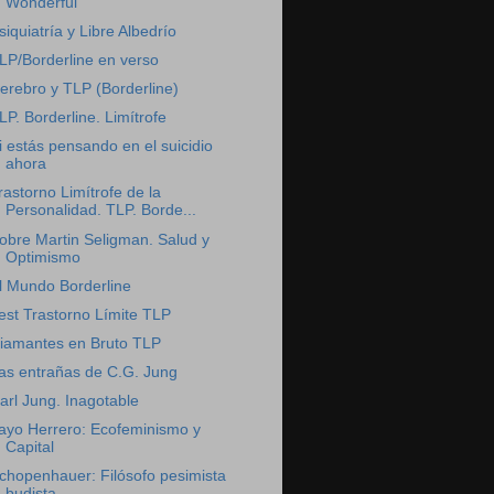
Wonderful
siquiatría y Libre Albedrío
LP/Borderline en verso
erebro y TLP (Borderline)
LP. Borderline. Limítrofe
i estás pensando en el suicidio
ahora
rastorno Limítrofe de la
Personalidad. TLP. Borde...
obre Martin Seligman. Salud y
Optimismo
l Mundo Borderline
est Trastorno Límite TLP
iamantes en Bruto TLP
as entrañas de C.G. Jung
arl Jung. Inagotable
ayo Herrero: Ecofeminismo y
Capital
chopenhauer: Filósofo pesimista
budista