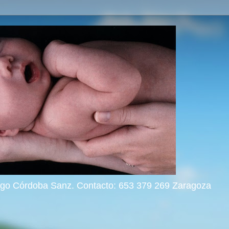
rigo Córdoba Sanz. Contacto: 653 379 269 Zaragoza