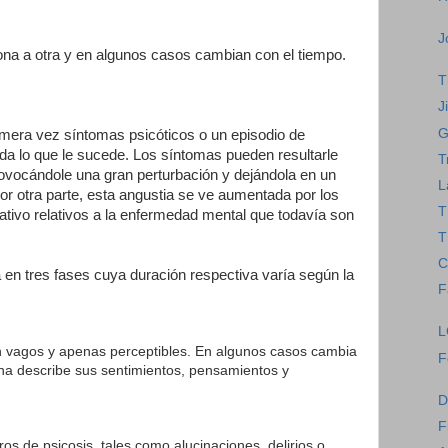
J
na a otra y en algunos casos cambian con el tiempo.
T
J
G
mera vez síntomas psicóticos o un episodio de
nda lo que le sucede. Los síntomas pueden resultarle
T
vocándole una gran perturbación y dejándola en un
L
or otra parte, esta angustia se ve aumentada por los
T
ativo relativos a la enfermedad mental que todavía son
T
C
a en tres fases cuya duración respectiva varía según la
F
L
 vagos y apenas perceptibles. En algunos casos cambia
F
na describe sus sentimientos, pensamientos y
D
F
os de psicosis, tales como alucinaciones, delirios o