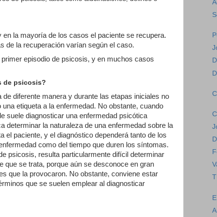
A
S
P
y en la mayoría de los casos el paciente se recupera.
as de la recuperación varían según el caso.
J
 primer episodio de psicosis, y en muchos casos
D
D
s de psicosis?
C
 de diferente manera y durante las etapas iniciales no
o una etiqueta a la enfermedad. No obstante, cuando
C
le suele diagnosticar una enfermedad psicótica
ica determinar la naturaleza de una enfermedad sobre la
J
 el paciente, y el diagnóstico dependerá tanto de los
D
 enfermedad como del tiempo que duren los síntomas.
F
e psicosis, resulta particularmente difícil determinar
 de que se trata, porque aún se desconoce en gran
V
es que la provocaron. No obstante, conviene estar
T
términos que se suelen emplear al diagnosticar
E
A