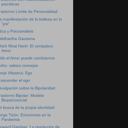
psicóticas
rastorno Límite de Personalidad
a manifestación de la belleza en lo
"psi"
tica y Psicoanálisis
iddhartha Gautama
hich Nhat Hanh: El verdadero
Amor
ólo el Amor puede cambiarnos
sho: sabios consejos
orja Vilaseca: Ego
rascender el ego
ivulgación sobre la Bipolaridad
rastorno Bipolar: Modelo
Biopsicosocial
n busca de la propia identidad
orge Tizón: Emociones en la
Pandemia
oward Gardner: La revolución de