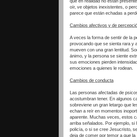
que en realidad no están present
oír, ve objetos inexistentes, o per
parece que están echadas a perd
Cambios afectivos y de percepci
A veces la forma de sentir de la 
provocando que se sienta rara y 
mueven con una gran lentitud. So
ánimo, y la persona se siente ex
sus emociones pierden intensidad
emociones a quienes le rodean.
Cambios de conducta
Las personas afectadas de psicos
acostumbran tener. En algunos ca
sobreviene un gran letargo que le
echan a reír en momentos inoport
aparente. Muchas veces, estos c
arriba señalados. Por ejemplo, si 
policía, o si se cree Jesucristo, 
deja de comer por temor a que la