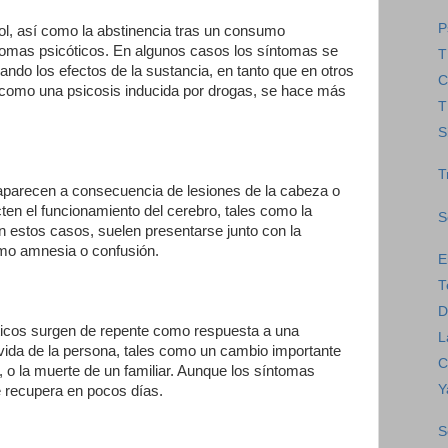
P
l, así como la abstinencia tras un consumo
tomas psicóticos. En algunos casos los síntomas se
T
ando los efectos de la sustancia, en tanto que en otros
C
omo una psicosis inducida por drogas, se hace más
T
S
T
aparecen a consecuencia de lesiones de la cabeza o
en el funcionamiento del cerebro, tales como la
S
En estos casos, suelen presentarse junto con la
omo amnesia o confusión.
E
T
D
ticos surgen de repente como respuesta a una
L
 vida de la persona, tales como un cambio importante
C
 o la muerte de un familiar. Aunque los síntomas
Y
 recupera en pocos días.
S