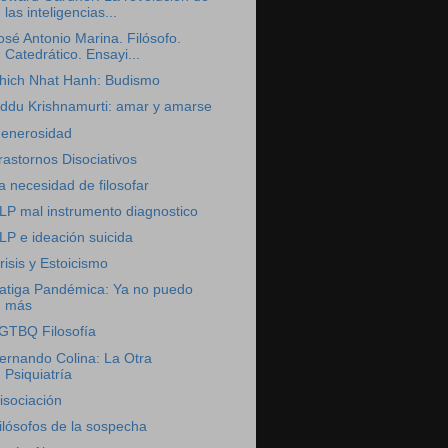
las inteligencias...
osé Antonio Marina. Filósofo.
Catedrático. Ensayi...
hich Nhat Hanh: Budismo
iddu Krishnamurti: amar y amarse
enerosidad
rastornos Disociativos
a necesidad de filosofar
LP mal instrumento diagnostico
LP e ideación suicida
risis y Estoicismo
atiga Pandémica: Ya no puedo
más
GTBQ Filosofía
ernando Colina: La Otra
Psiquiatría
isociación
ilósofos de la sospecha