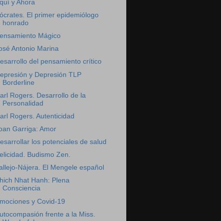
quí y Ahora
ócrates. El primer epidemiólogo
honrado
ensamiento Mágico
osé Antonio Marina
esarrollo del pensamiento crítico
epresión y Depresión TLP
Borderline
arl Rogers. Desarrollo de la
Personalidad
arl Rogers. Autenticidad
oan Garriga: Amor
esarrollar los potenciales de salud
elicidad. Budismo Zen.
allejo-Nájera. El Mengele español
hich Nhat Hanh: Plena
Consciencia
mociones y Covid-19
utocompasión frente a la Miss.