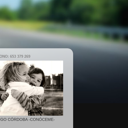
NO: 653 379 269
IGO CÓRDOBA -CONÓCEME-