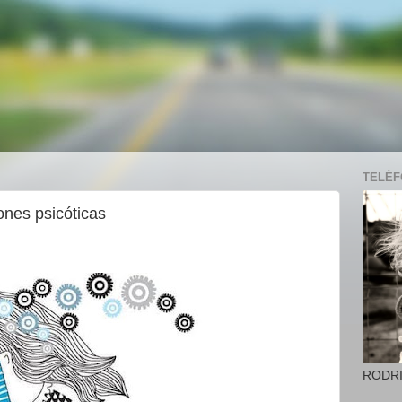
TELÉFO
ones psicóticas
RODR