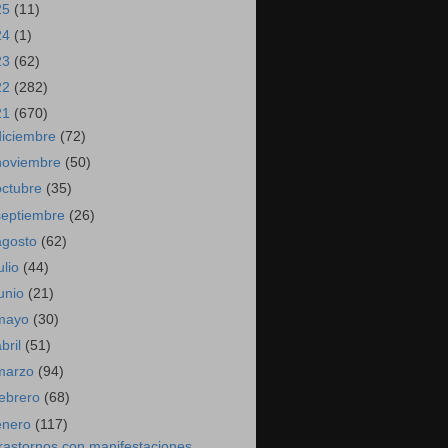
25
(11)
24
(1)
23
(62)
22
(282)
21
(670)
diciembre
(72)
noviembre
(50)
octubre
(35)
septiembre
(26)
agosto
(62)
ulio
(44)
junio
(21)
mayo
(30)
abril
(51)
marzo
(94)
febrero
(68)
enero
(117)
rastornos con manifestaciones