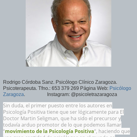
Rodrigo Córdoba Sanz. Psicólogo Clínico Zaragoza.
Psicoterapeuta. Tfno.: 653 379 269 Página Web:
Psicólogo
Zaragoza
. Instagram: @psicoletrazaragoza
Sin duda, el primer puesto entre los autores en
Psicología Positiva tiene que ser lógicamente para El
Doctor Martin Seligman, que ha sido el precursor y
todavía arduo promotor de lo que podemos llamar
“
movimiento de la Psicología Positiva
“, haciendo que