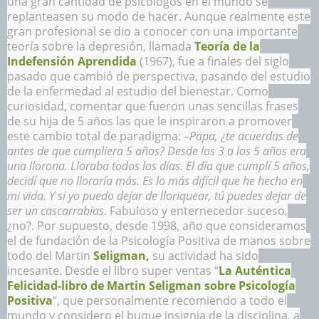
una gran cantidad de psicólogos en el mundo se
replanteasen su modo de hacer. Aunque realmente este
gran profesional se dio a conocer con una importante
teoría sobre la depresión, llamada
Teoría de la
Indefensión Aprendida
(1967), fue a finales del siglo
pasado que cambió de perspectiva, pasando del estudio
de la enfermedad al estudio del bienestar. Como
curiosidad, comentar que fueron unas sencillas frases
de su hija de 5 años las que le inspiraron a promover
este cambio total de paradigma: –
Papa, ¿te acuerdas de
antes de que cumpliera 5 años? Desde los 3 a los 5 años era
una llorona. Lloraba todos los días. El día que cumplí 5 años,
decidí que no lloraría más. Es lo más difícil que he hecho en
mi vida. Y si yo puedo dejar de lloriquear, tú puedes dejar de
ser un cascarrabias
. Fabuloso y enternecedor suceso,
¿no?. Por supuesto, desde 1998, año que consideramos
el de fundación de la Psicología Positiva de manos sobre
todo del Martin
Seligman,
su actividad ha sido
incesante. Desde el libro super ventas “
La Auténtica
Felicidad-libro de Martin Seligman sobre Psicología
Positiva
“, que personalmente recomiendo a todo el
mundo y considero el buque insignia de la disciplina, a