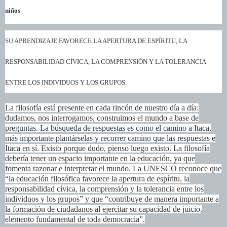
niños
SU APRENDIZAJE FAVORECE LA APERTURA DE ESPÍRITU, LA
RESPONSABILIDAD CÍVICA, LA COMPRENSIÓN Y LA TOLERANCIA
ENTRE LOS INDIVIDUOS Y LOS GRUPOS.
La filosofía está presente en cada rincón de nuestro día a día:
dudamos, nos interrogamos, construimos el mundo a base de
preguntas. La búsqueda de respuestas es como el camino a Itaca,
más importante plantárselas y recorrer camino que las respuestas e
Itaca en sí. Existo porque dudo, pienso luego existo. La filosofía
debería tener un espacio importante en la educación, ya que
fomenta razonar e interpretar el mundo. La UNESCO reconoce que
“la educación filosófica favorece la apertura de espíritu, la
responsabilidad cívica, la comprensión y la tolerancia entre los
individuos y los grupos” y que “contribuye de manera importante a
la formación de ciudadanos al ejercitar su capacidad de juicio,
elemento fundamental de toda democracia”.