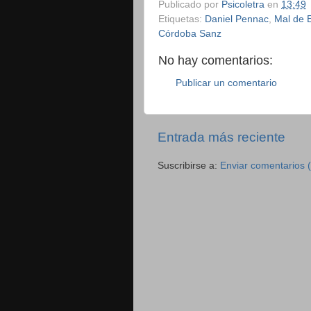
Publicado por
Psicoletra
en
13:49
Etiquetas:
Daniel Pennac
,
Mal de 
Córdoba Sanz
No hay comentarios:
Publicar un comentario
Entrada más reciente
Suscribirse a:
Enviar comentarios 