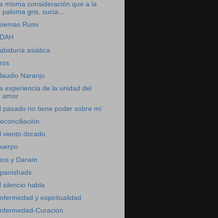
a misma consideración que a la
paloma gris, sucia...
oemas Rumi
DAH
abiduría asiática
ros
laudio Naranjo
a experiencia de la unidad del
amor
l pasado no tiene poder sobre mí
econciliación
l viento dorado
uerpo
ios y Darwin
panishads
l silencio habla
nfermedad y espiritualidad
nfermedad-Curación