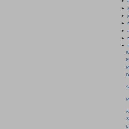
►
►
j
►
►
►
►
▼
K
E
M
D
S
M
A
S
L