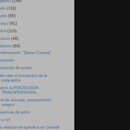
agosto
(148)
ulio
(116)
junio
(89)
mayo
(81)
abril
(119)
marzo
(48)
febrero
(84)
rishnamurti: "Darse Cuenta"
xclusión
ayorías de poder
alí sale al encuentro de la
psiquiatría
obre la PSICOLOGÍA
TRANSPERSONAL
al de escuela: pensamiento
mágico
usencia de juicio
í y no
a relación terapéutica en Gestalt