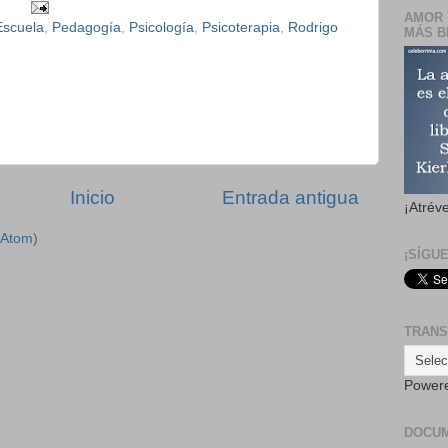
AMOR 
Escuela
,
Pedagogía
,
Psicología
,
Psicoterapia
,
Rodrigo
MÁS B
Inicio
Entrada antigua
¡Atrév
(Atom)
¡SÍGU
TRANS
Power
DOCU