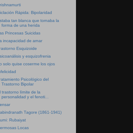
rishnamurti
iclación Rápida: Bipolaridad
staba tan blanca que tomaba la
forma de una herida
as Princesas Suicidas
a incapacidad de amar
rastorno Esquizoide
sicoanálisis y esquizofrenia
o solo quise coserme los ojos
nfelicidad
ratamiento Psicológico del
Trastorno Bipolar
l trastorno límite de la
personalidad y el fenoti...
ensar
abindranath Tagore (1861-1941)
umi: Rubaiyat
ermosas Locas