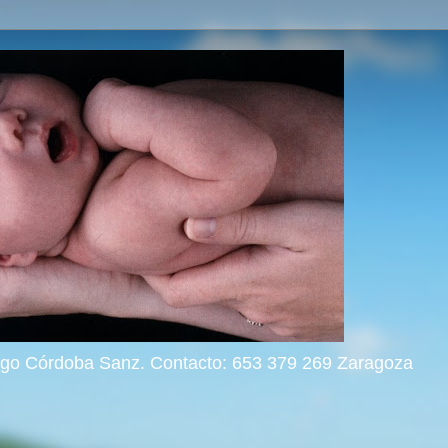
rigo Córdoba Sanz. Contacto: 653 379 269 Zaragoza