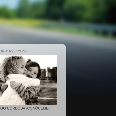
NO: 653 379 269
IGO CÓRDOBA -CONÓCEME-