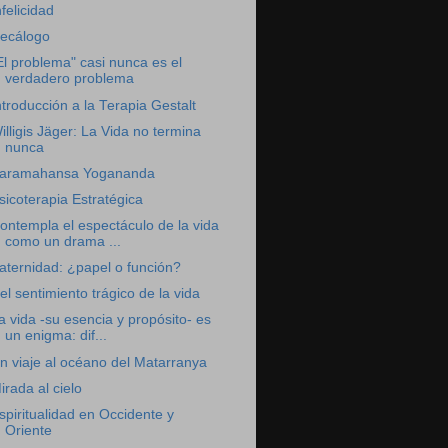
nfelicidad
ecálogo
El problema" casi nunca es el
verdadero problema
ntroducción a la Terapia Gestalt
illigis Jäger: La Vida no termina
nunca
aramahansa Yogananda
sicoterapia Estratégica
ontempla el espectáculo de la vida
como un drama ...
aternidad: ¿papel o función?
el sentimiento trágico de la vida
a vida -su esencia y propósito- es
un enigma: dif...
n viaje al océano del Matarranya
irada al cielo
spiritualidad en Occidente y
Oriente