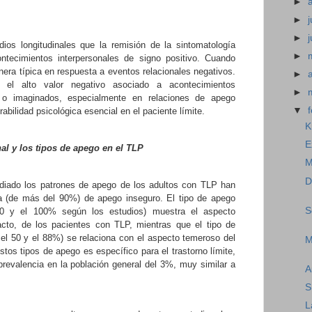
►
►
j
►
ios longitudinales que la remisión de la sintomatología
►
ontecimientos interpersonales de signo positivo. Cuando
era típica en respuesta a eventos relacionales negativos.
►
 el alto valor negativo asociado a acontecimientos
►
s o imaginados, especialmente en relaciones de apego
▼
rabilidad psicológica esencial en el paciente límite.
K
E
al y los tipos de apego en el TLP
M
D
udiado los patrones de apego de los adultos con TLP han
a (de más del 90%) de apego inseguro. El tipo de apego
S
60 y el 100% según los estudios) muestra el aspecto
cto,
de los pacientes con TLP, mientras que el tipo de
 el 50 y el 88%) se relaciona con el aspecto temeroso del
M
stos tipos de apego es específico para el trastorno límite,
revalencia en la población general del 3%, muy similar a
A
S
L