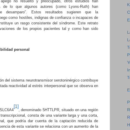
apego no resuelto y preocupado, otros estudios han
K
ia de lo que algunos autores (como Lyons-Ruth) han
-de desamparo”. Estos resultados sugieren que la
C
apego como hostiles, indignas de confianza o incapaces de
E
nstituye un rasgo consistente del síndrome. Este retrato
rvaciones de los propios pacientes tal y como han sido
L
L
T
ibilidad personal
P
Y
I
T
ión del sistema neurotransmisor serotoninérgico contribuye
tada reactividad al estrés interpersonal que se observa en
E
P
[1]
R
n SLC6A4
, denominado 5HTTLPR, situado en una región
 transcripcional, consta de una variante larga y una corta,
R
onal, que podría dar cuenta de la captación reducida de
H
esencia de esta variante se relaciona con un aumento de la