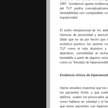
1997, Gunderson aporta evidencia 
del TLP podría conceptualizars
heredabilidad son comparables con
impulsividad.
El estilo interpersonal de los ad
intensas de proximidad y atenció
Dado que se da por hecho que la
evolutivo positivo, los autores c
TLP como el más distintivo y 
abandono, sensibilidad al rech
heredable a partir de algunos estu
como un “fenotipo de hipersensibili
Evidencia clínica de hipersensib
Varios estudios muestran que los 
los pacientes límite, y que suel
dañinos, suelen ser provocados po
como hallarse en soledad o el he
que estos pacientes son hiperse