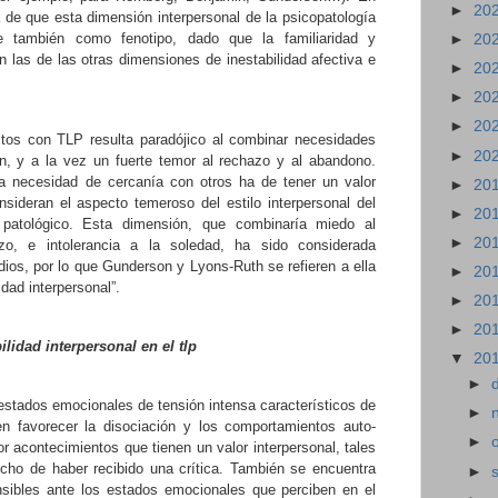
►
20
de que esta dimensión interpersonal de la psicopatología
e también como fenotipo, dado que la familiaridad y
►
20
 las de las otras dimensiones de inestabilidad afectiva e
►
20
►
20
►
20
ultos con TLP resulta paradójico al combinar necesidades
►
20
n, y a la vez un fuerte temor al rechazo y al abandono.
 necesidad de cercanía con otros ha de tener un valor
►
20
onsideran el aspecto temeroso del estilo interpersonal del
►
20
patológico. Esta dimensión, que combinaría miedo al
►
20
azo, e intolerancia a la soledad, ha sido considerada
dios, por lo que Gunderson y Lyons-Ruth se refieren a ella
►
20
dad interpersonal”.
►
20
►
20
ilidad interpersonal en el tlp
▼
20
►
estados emocionales de tensión intensa característicos de
►
en favorecer la disociación y los comportamientos auto-
►
r acontecimientos que tienen un valor interpersonal, tales
cho de haber recibido una crítica. También se encuentra
►
nsibles ante los estados emocionales que perciben en el