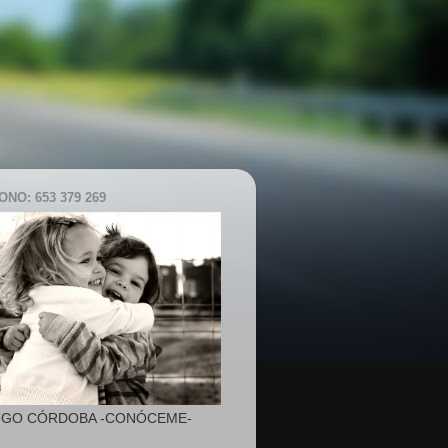
NO: 653 379 269
IGO CÓRDOBA -CONÓCEME-