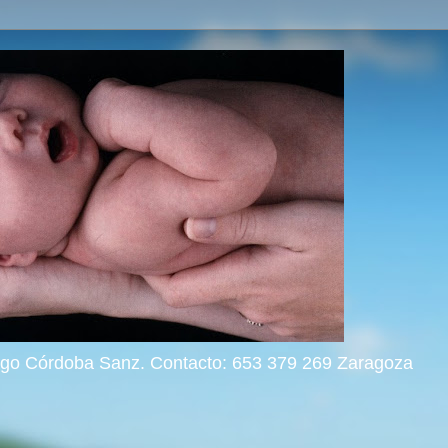
rigo Córdoba Sanz. Contacto: 653 379 269 Zaragoza