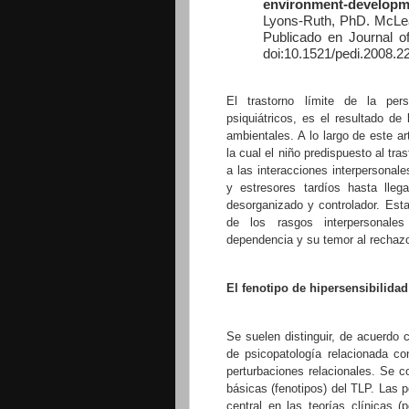
environment-developm
Lyons-Ruth, PhD.
McLea
Publicado en Journal of
doi:10.1521/pedi.2008.2
El trastorno límite de la per
psiquiátricos, es el resultado de 
ambientales. A lo largo de este 
la cual el niño predispuesto al tra
a las interacciones interpersonal
y estresores tardíos hasta llega
desorganizado y controlador. Estas
de los rasgos interpersonales 
dependencia y su temor al rechazo
El fenotipo de hipersensibilida
Se suelen distinguir, de acuerdo c
de psicopatología relacionada con
perturbaciones relacionales. Se c
básicas (fenotipos) del TLP. Las p
central en las teorías clínicas