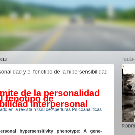
013
TELÉFO
rsonalidad y el fenotipo de la hipersensibilidad
límite de la personalidad
el fenotipo de
bilidad interpersonal
ado en la revista nº
038
de Aperturas Psicoanalíticas
RODR
personal hypersensitivity phenotype: A gene-