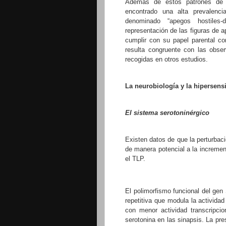
Además de estos patrones de 
encontrado una alta prevalenc
denominado “apegos hostiles
representación de las figuras de 
cumplir con su papel parental co
resulta congruente con las obse
recogidas en otros estudios.
La neurobiología y la hipersens
El sistema serotoninérgico
Existen datos de que la perturbac
de manera potencial a la incremen
el
TLP.
El polimorfismo funcional del ge
repetitiva que modula la actividad
con menor actividad transcripci
serotonina en las sinapsis. La pr