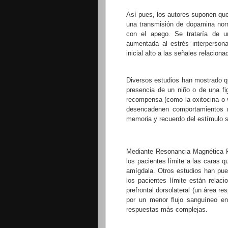
Así pues, los autores suponen que 
una transmisión de dopamina nor
con el apego. Se trataría de un
aumentada al estrés interperson
inicial alto a las señales relacion
Diversos estudios han mostrado q
presencia de un niño o de una f
recompensa (como la oxitocina o 
desencadenen comportamientos m
memoria y recuerdo del estímulo so
Mediante Resonancia Magnética 
los pacientes límite a las caras 
amígdala. Otros estudios han pue
los pacientes límite están relac
prefrontal dorsolateral (un área r
por un menor flujo sanguíneo en
respuestas más complejas.