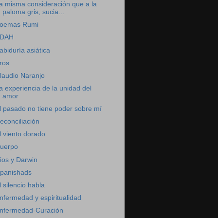
a misma consideración que a la
paloma gris, sucia...
oemas Rumi
DAH
abiduría asiática
ros
laudio Naranjo
a experiencia de la unidad del
amor
l pasado no tiene poder sobre mí
econciliación
l viento dorado
uerpo
ios y Darwin
panishads
l silencio habla
nfermedad y espiritualidad
nfermedad-Curación