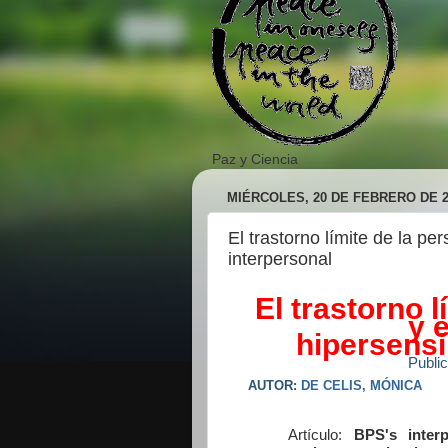
Paz y Ciencia
MIÉRCOLES, 20 DE FEBRERO DE 2
El trastorno límite de la pe
interpersonal
El trastorno 
y 
hipersensi
Public
AUTOR:
DE CELIS, MÓNICA
Artículo:
BPS's inter