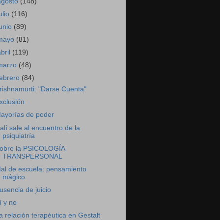
agosto
(148)
ulio
(116)
junio
(89)
mayo
(81)
abril
(119)
marzo
(48)
febrero
(84)
rishnamurti: "Darse Cuenta"
xclusión
ayorías de poder
alí sale al encuentro de la
psiquiatría
obre la PSICOLOGÍA
TRANSPERSONAL
al de escuela: pensamiento
mágico
usencia de juicio
í y no
a relación terapéutica en Gestalt