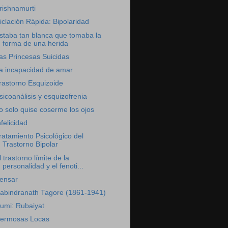
rishnamurti
iclación Rápida: Bipolaridad
staba tan blanca que tomaba la
forma de una herida
as Princesas Suicidas
a incapacidad de amar
rastorno Esquizoide
sicoanálisis y esquizofrenia
o solo quise coserme los ojos
nfelicidad
ratamiento Psicológico del
Trastorno Bipolar
l trastorno límite de la
personalidad y el fenoti...
ensar
abindranath Tagore (1861-1941)
umi: Rubaiyat
ermosas Locas