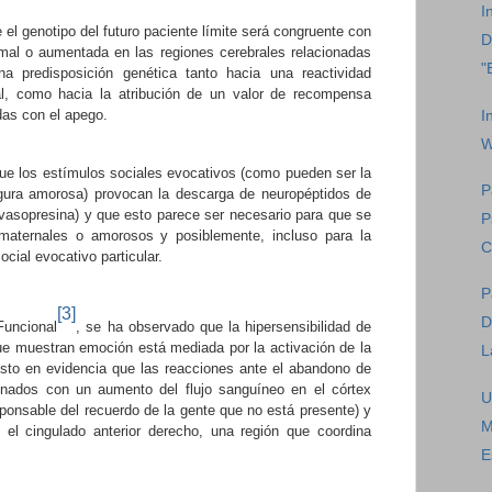
I
el genotipo del futuro paciente límite será congruente con
D
mal o aumentada en las regiones cerebrales relacionadas
"
a predisposición genética tanto hacia una reactividad
al, como hacia la atribución de un valor de recompensa
adas con el apego.
I
W
ue los estímulos sociales evocativos (como pueden ser la
P
igura amorosa) provocan la descarga de neuropéptidos de
vasopresina) y que esto
parece ser necesario para que se
P
aternales o amorosos y posiblemente, incluso para la
C
cial evocativo particular.
P
[3]
D
Funcional
, se ha observado que la hipersensibilidad de
que muestran emoción está mediada por la activación de la
L
sto en evidencia que las reacciones ante el abandono de
ionados con un aumento del flujo sanguíneo en el córtex
U
esponsable del recuerdo de la gente que no está presente) y
M
 el cingulado anterior derecho, una región que coordina
E