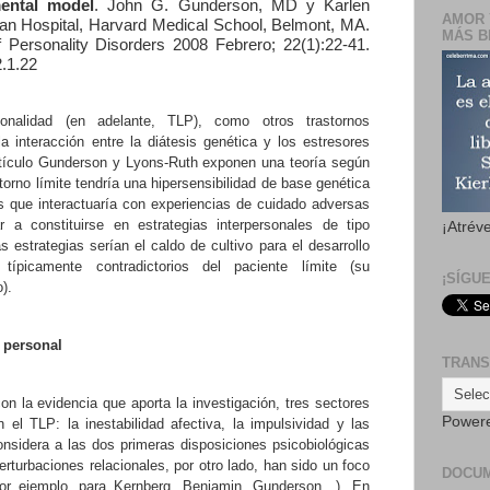
ental model
.
John G. Gunderson, MD y Karlen
AMOR 
n Hospital, Harvard Medical School, Belmont, MA.
MÁS B
 Personality Disorders 2008 Febrero; 22(1):22-41.
2.1.22
sonalidad (en adelante, TLP), como otros trastornos
la interacción entre la diátesis genética y los estresores
artículo Gunderson y Lyons-Ruth exponen una teoría según
storno límite tendría una hipersensibilidad de base genética
es que interactuaría con experiencias de cuidado adversas
r a constituirse en estrategias interpersonales de tipo
¡Atrév
 estrategias serían el caldo de cultivo para el desarrollo
típicamente contradictorios del paciente límite (su
¡SÍGU
).
d personal
TRANS
on la evidencia que aporta la investigación, tres sectores
Power
 el TLP: la inestabilidad afectiva, la impulsividad y las
onsidera a las dos primeras disposiciones psicobiológicas
erturbaciones relacionales, por otro lado, han sido un foco
DOCU
 (por ejemplo, para Kernberg, Benjamin, Gunderson…). En