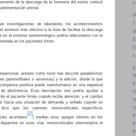
remento de la descarga de la hormona del estrés cortisol
L
xperimentación animal.
P
T
 investigaciones de laboratorio, los acontecimientos
el estresor más efectivo a la hora de facilitar la descarga
S
ta en el sistema serotoninérgico podría relacionarse con la
E
ontrada en los pacientes límite.
C
L
E
nterpersonal, autores como Insel han descrito paralelismos
R
nes paternofiliales o amorosas) y la adición, donde lo que
E
ompensa positiva puede transformarse en una inquietud
de abstinencia. Esta descripción nos podría ayudar a
C
ente el paciente límite cuando recibe atención, y el cambio
D
ar hacia una situación de demanda y enfado cuando se
U
 dice que los caminos mesocorticales específicos
[2]
E
ucleo acumbens
) median esos apegos íntimos
en los
dopamina en esas vías mesocorticales interrumpiría el
E
E