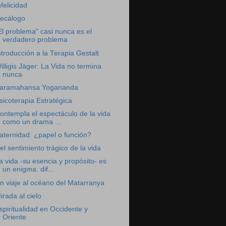
nfelicidad
ecálogo
El problema" casi nunca es el
verdadero problema
ntroducción a la Terapia Gestalt
illigis Jäger: La Vida no termina
nunca
aramahansa Yogananda
sicoterapia Estratégica
ontempla el espectáculo de la vida
como un drama ...
aternidad: ¿papel o función?
el sentimiento trágico de la vida
a vida -su esencia y propósito- es
un enigma: dif...
n viaje al océano del Matarranya
irada al cielo
spiritualidad en Occidente y
Oriente