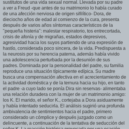
sustitutos de una vida sexual normal. Llevada por su padre
a ver a Freud -que antes de su matrimonio lo había curado
de una afección nerviosa de origen sifilítico- Dora, de
dieciocho años de edad al comienzo de la cura, presenta
después de varios años síntomas característicos de la
"pequeña histeria": malestar respiratorio, tos entrecortada,
crisis de afonía y de migrañas, estados depresivos,
agresividad hacia los suyos partiendo de una expresión de
hastío, considerada poco sincera, de la vida. Predispuesta a
la neurosis por su herencia paterna, además había vivido
una adolescencia perturbada por la desunión de sus
padres. Dominada por la personalidad del padre, su familia
reproduce una situación típicamente edípica. Su madre
busca una compensación afectiva en el acrecientamiento de
la actividad doméstica y de la ternura hacia su hijo, en tanto
el padre -a cuyo lado se ponía Dira sin reservas- alimentaba
una relación duradera con la mujer de un matrimonio amigo:
los K. El marido, el señor K., cortejaba a Dora asiduamente
y había intentado seducirla. El análisis sugirió una profunda
ambivalencia de sentimientos hacia el padre, primero
considerado un cómplice y después juzgado como un
delincuente, a continuación de la tentativa de seducción del
señor K. La reacción histérica provocada por una ocasión