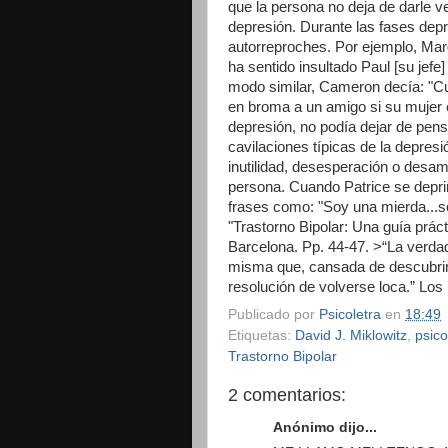
que la persona no deja de darle 
depresión. Durante las fases depr
autorreproches. Por ejemplo, Mar
ha sentido insultado Paul [su jef
modo similar, Cameron decía: "C
en broma a un amigo si su mujer e
depresión, no podía dejar de pens
cavilaciones típicas de la depresi
inutilidad, desesperación o desam
persona. Cuando Patrice se depr
frases como: "Soy una mierda...so
"Trastorno Bipolar: Una guía práct
Barcelona. Pp. 44-47.
>“La verdad
misma que, cansada de descubrir 
resolución de volverse loca.” Los
Publicado por
Psicoletra
en
18:49
Etiquetas:
David J. Miklowitz
,
psic
Trastorno Bipolar
2 comentarios:
Anónimo dijo...