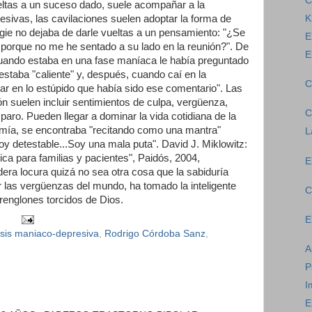
C
veltas a un suceso dado, suele acompañar a la
K
esivas, las cavilaciones suelen adoptar la forma de
gie no dejaba de darle vueltas a un pensamiento: "¿Se
E
e] porque no me he sentado a su lado en la reunión?". De
E
uando estaba en una fase maníaca le había preguntado
staba "caliente" y, después, cuando caí en la
C
ar en lo estúpido que había sido ese comentario". Las
ón suelen incluir sentimientos de culpa, vergüenza,
C
paro. Pueden llegar a dominar la vida cotidiana de la
imía, se encontraba "recitando como una mantra"
L
y detestable...Soy una mala puta". David J. Miklowitz:
ica para familias y pacientes", Paidós, 2004,
E
era locura quizá no sea otra cosa que la sabiduría
las vergüenzas del mundo, ha tomado la inteligente
C
 renglones torcidos de Dios.
E
osis maniaco-depresiva
,
Rodrigo Córdoba Sanz
,
A
P
I
E