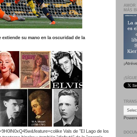
AMOR 
MÁS B
e extiende su mano en la oscuridad de la
¡Atrév
¡SÍGU
TRANS
Power
=9H0lN0xQ45w&feature=colike Vals de "El Lago de los
DOCU