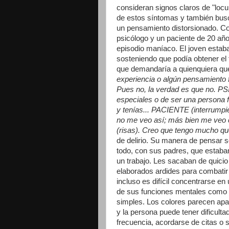
consideran signos claros de "locu
de estos síntomas y también bus
un pensamiento distorsionado. Co
psicólogo y un paciente de 20 añ
episodio maníaco. El joven estab
sosteniendo que podía obtener el t
que demandaría a quienquiera que
experiencia o algún pensamiento
Pues no, la verdad es que no. 
especiales o de ser una person
y tenías... PACIENTE (interrumpi
no me veo así; más bien me veo 
(risas). Creo que tengo mucho qu
de delirio. Su manera de pensar 
todo, con sus padres, que estab
un trabajo. Les sacaban de quicio
elaborados ardides para combatir
incluso es difícil concentrarse en
de sus funciones mentales como u
simples. Los colores parecen apa
y la persona puede tener dificult
frecuencia, acordarse de citas o s