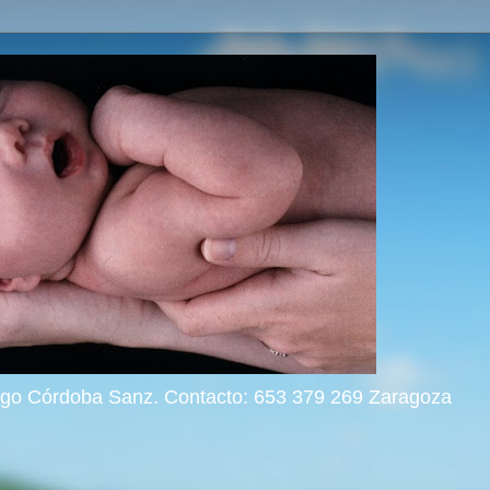
rigo Córdoba Sanz. Contacto: 653 379 269 Zaragoza