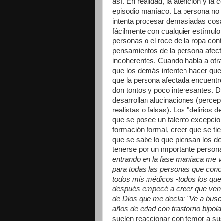
así. En realidad, la atención y l
episodio maníaco. La persona no
intenta procesar demasiadas cosa
fácilmente con cualquier estímulo
personas o el roce de la ropa con
pensamientos de la persona afect
incoherentes. Cuando habla a otr
que los demás intenten hacer que
que la persona afectada encuent
don tontos y poco interesantes. 
desarrollan alucinaciones (percep
realistas o falsas). Los "deliri
que se posee un talento excepcio
formación formal, creer que se ti
que se sabe lo que piensan los d
tenerse por un importante persona
entrando en la fase maníaca me vi
para todas las personas que cono
todos mis médicos -todos los que
después empecé a creer que vend
de Dios que me decía: "Ve a busca
años de edad con trastorno bipola
suelen reaccionar con temor a sus 