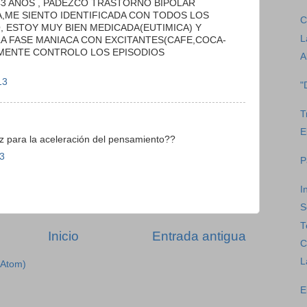
43 AÑOS , PADEZCO TRASTORNO BIPOLAR
,ME SIENTO IDENTIFICADA CON TODOS LOS
C
, ESTOY MUY BIEN MEDICADA(EUTIMICA) Y
L
A FASE MANIACA CON EXCITANTES(CAFE,COCA-
AMENTE CONTROLO LOS EPISODIOS
A
13
"
T
E
az para la aceleración del pensamiento??
3
P
I
S
T
Inicio
Entrada antigua
C
L
(Atom)
E