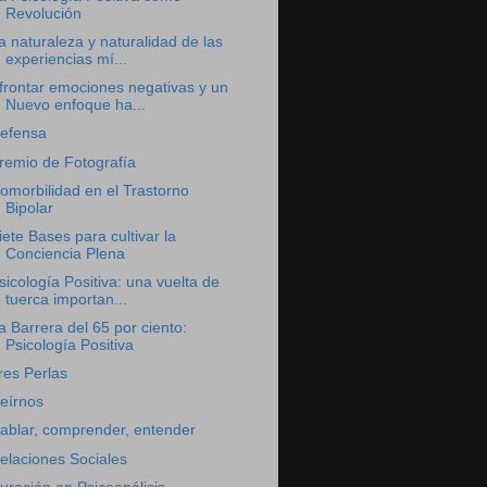
Revolución
a naturaleza y naturalidad de las
experiencias mí...
frontar emociones negativas y un
Nuevo enfoque ha...
efensa
remio de Fotografía
omorbilidad en el Trastorno
Bipolar
iete Bases para cultivar la
Conciencia Plena
sicología Positiva: una vuelta de
tuerca importan...
a Barrera del 65 por ciento:
Psicología Positiva
res Perlas
eírnos
ablar, comprender, entender
elaciones Sociales