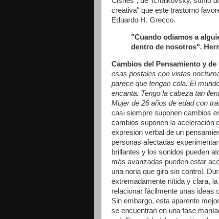
Cisnes"; de Tchaikovsky, sufrió un
creativa" que este trastorno favo
Eduardo H. Grecco.
"Cuando odiamos a alguie
dentro de nosotros". He
Cambios del Pensamiento y de 
esas postales con vistas nocturnas
parece que tengan cola. El mundo
encanta. Tengo la cabeza tan lle
Mujer de 26 años de edad con tras
casi siempre suponen cambios en
cambios suponen la aceleración d
expresión verbal de un pensamient
personas afectadas experimentan
brillantes y los sonidos pueden a
más avanzadas pueden estar aco
una noria que gira sin control. 
extremadamente nítida y clara, la
relacionar fácilmente unas ideas 
Sin embargo, esta aparente mejora
se encuentran en una fase manía