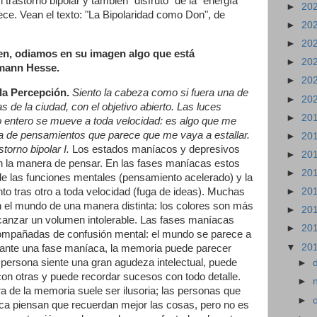
 trastorno bipolar y también "disfrutó" de la "energía
►
20
rece. Vean el texto: "La Bipolaridad como Don", de
►
20
►
20
n, odiamos en su imagen algo que está
►
20
rmann Hesse.
►
20
la Percepción.
Siento la cabeza como si fuera una de
►
20
 de la ciudad, con el objetivo abierto. Las luces
►
20
 entero se mueve a toda velocidad: es algo que me
na de pensamientos que parece que me vaya a estallar.
►
20
torno bipolar I.
Los estados maníacos y depresivos
►
20
 la manera de pensar. En las fases maníacas estos
►
20
e las funciones mentales (pensamiento acelerado) y la
o tras otro a toda velocidad (fuga de ideas). Muchas
►
20
 el mundo de una manera distinta: los colores son más
►
20
lcanzar un volumen intolerable. Las fases maníacas
►
20
mpañadas de confusión mental: el mundo se parece a
▼
20
Durante una fase maníaca, la memoria puede parecer
 persona siente una gran agudeza intelectual, puede
►
con otras y puede recordar sucesos con todo detalle.
►
 de la memoria suele ser ilusoria; las personas que
►
ca piensan que recuerdan mejor las cosas, pero no es