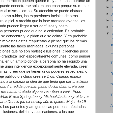
►
a concentración pueden quedar muy afectadas durante un
 puede concetrarse solo en una cosa porque su mente
►
s al mismo tiempo. Su atención se puede distraer
►
j
, como ruidos, las expresiones faciales de otras
►
tra la piel. A medida que la fase maníaca avanza, los
ada pueden llegar a ser confusos y hasta
►
as personas puede que no la entiendan. Es probable
▼
 se concentre y le pidan que se calme. Y es probable
C
re molestas estas respuestas y piense que los demás
E
Durante las fases maníacas, algunas personas
ciones que no son reales) e ilusiones (creencias poco
E
os de grandeza" son especialmente comunes, como pensar
nal en un ámbito donde la persona no ha seguido una
T
ene unan inteligencia excepcionalmente elevada, creer
emás, creer que se tienen unos poderes especiales, o
R
je público o incluso creerse Dios:
Cuando estaba
no a la cabeza la idea de que tenía que dar una fiesta
"
cía. A medida que iban pasando los días, creía que
 me habían tratado alguna vez- iban a venir. Poco
T
rían Bruce Springsteen y Michael Jackson y oí la voz
r a Dennis [su ex novio]; aún te quiere. Mujer de 19
A
r.
Los parientes y amigos de las personas afectadas
ilusiones, delirios y alucinaciones, a los que
L