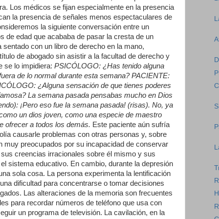
ra. Los médicos se fijan especialmente en la presencia
can la presencia de señales menos espectaculares de
L
nsideremos la siguiente conversación entre un
os de edad que acababa de pasar la cresta de un
A
a sentado con un libro de derecho en la mano,
ítulo de abogado sin asistir a la facultad de derecho y
D
 se lo impidiera:
PSICÓLOGO: ¿Has tenido alguna
P
 fuera de lo normal durante esta semana? PACIENTE:
PSICÓLOGO: ¿Alguna sensación de que tienes poderes
C
a famosa? La semana pasada pensabas mucho en Dios
endo): ¡Pero eso fue la semana pasada! (risas). No, ya
S
como un dios joven, como una especie de maestro
e ofrecer a todos los demás.
Este paciente aún sufría
P
solía causarle problemas con otras personas y, sobre
an muy preocupados por su incapacidad de conservar
L
 sus creencias irracionales sobre él mismo y sus
 el sistema educativo. En cambio, durante la depresión
T
 una sola cosa. La persona experimenta la lentificación
R
na dificultad para concentrarse o tomar decisiones
gados. Las alteraciones de la memoria son frecuentes
H
ades para recordar números de teléfono que usa con
R
eguir un programa de televisión. La cavilación, en la