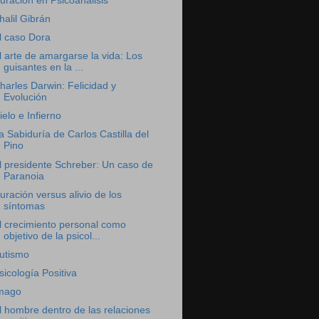
uración en Psicoanálisis
halil Gibrán
l caso Dora
l arte de amargarse la vida: Los
guisantes en la ...
harles Darwin: Felicidad y
Evolución
ielo e Infierno
a Sabiduría de Carlos Castilla del
Pino
l presidente Schreber: Un caso de
Paranoia
uración versus alivio de los
síntomas
l crecimiento personal como
objetivo de la psicol...
utismo
sicología Positiva
mago
l hombre dentro de las relaciones