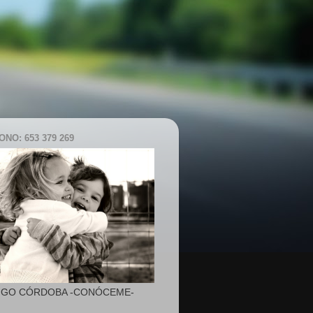
NO: 653 379 269
IGO CÓRDOBA -CONÓCEME-