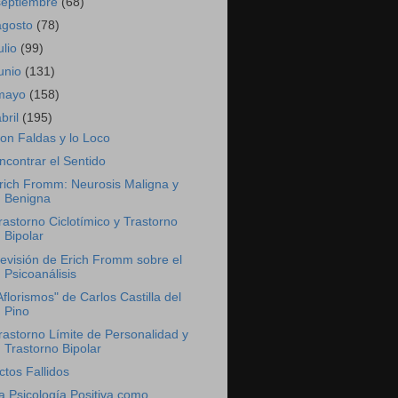
septiembre
(68)
agosto
(78)
ulio
(99)
junio
(131)
mayo
(158)
abril
(195)
on Faldas y lo Loco
ncontrar el Sentido
rich Fromm: Neurosis Maligna y
Benigna
rastorno Ciclotímico y Trastorno
Bipolar
evisión de Erich Fromm sobre el
Psicoanálisis
Aflorismos" de Carlos Castilla del
Pino
rastorno Límite de Personalidad y
Trastorno Bipolar
ctos Fallidos
a Psicología Positiva como