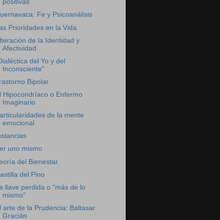
positivas
uernavaca: Fe y Psicoanálisis
as Prioridades en la Vida
lteración de la Identidad y
Afectividad
Dialéctica del Yo y del
Inconsciente"
rastorno Bipolar
l Hipocondríaco o Enfermo
Imaginario
articularidades de la mente
emocional
nstancias
er uno mismo
eoría del Bienestar
astilla del Pino
a llave perdida o "más de lo
mismo"
l arte de la Prudencia: Baltasar
Gracián