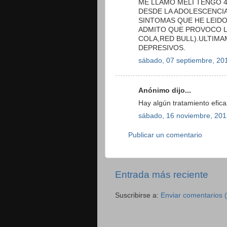
ME LLAMO MELI TENGO 
DESDE LA ADOLESCENCIA
SINTOMAS QUE HE LEIDO
ADMITO QUE PROVOCO L
COLA,RED BULL).ULTIM
DEPRESIVOS.
sábado, 07 septiembre, 20
Anónimo dijo...
Hay algún tratamiento efic
sábado, 16 noviembre, 201
Publicar un comentario
Entrada más reciente
Suscribirse a:
Enviar comentarios 