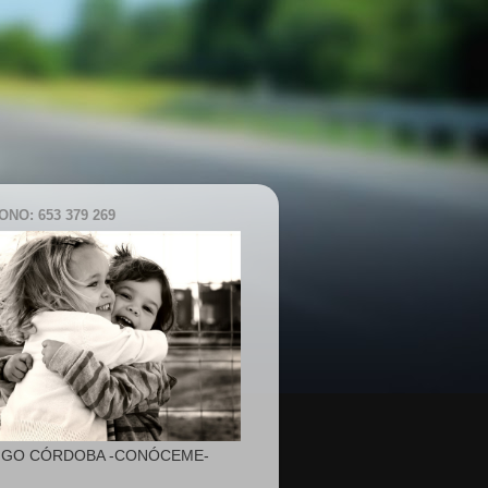
NO: 653 379 269
IGO CÓRDOBA -CONÓCEME-