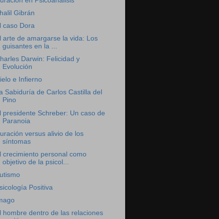
uración en Psicoanálisis
halil Gibrán
l caso Dora
l arte de amargarse la vida: Los
guisantes en la ...
harles Darwin: Felicidad y
Evolución
ielo e Infierno
a Sabiduría de Carlos Castilla del
Pino
l presidente Schreber: Un caso de
Paranoia
uración versus alivio de los
síntomas
l crecimiento personal como
objetivo de la psicol...
utismo
sicología Positiva
mago
l hombre dentro de las relaciones