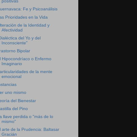
positivas
uernavaca: Fe y Psicoanálisis
as Prioridades en la Vida
lteración de la Identidad y
Afectividad
Dialéctica del Yo y del
Inconsciente"
rastorno Bipolar
l Hipocondríaco o Enfermo
Imaginario
articularidades de la mente
emocional
nstancias
er uno mismo
eoría del Bienestar
astilla del Pino
a llave perdida o "más de lo
mismo"
l arte de la Prudencia: Baltasar
Gracián