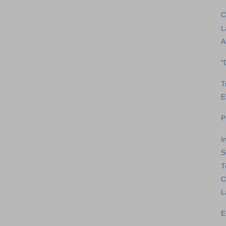
C
L
A
"
T
E
P
I
S
T
C
L
E