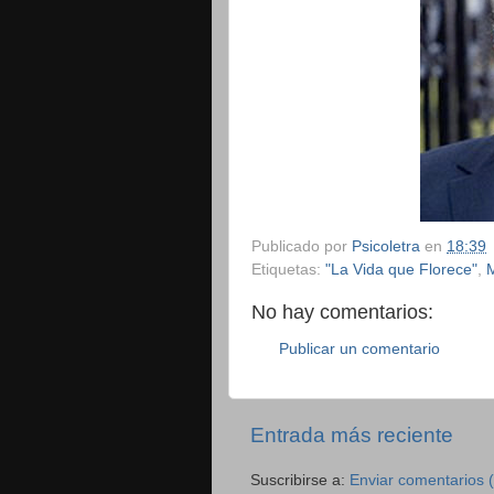
Publicado por
Psicoletra
en
18:39
Etiquetas:
"La Vida que Florece"
,
M
No hay comentarios:
Publicar un comentario
Entrada más reciente
Suscribirse a:
Enviar comentarios 