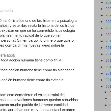
►
20
►
20
a teoría.
►
20
ón anónima fue uno de los hitos en la psicología
►
20
ños, y este libro relata la historia de los frutos
►
20
explicar en qué se ha convertido la psicología
►
20
planteamiento radical de lo que son el
o personal. Sin embargo, lo primero que quiero
►
20
 es compartir mis nuevas ideas sobre la
►
20
►
20
 era agua.
e toda acción humana tiene como fin la
►
20
►
20
toda acción humana tiene como fin alcanzar el
►
20
 acción humana tiene como fin evitar la
►
20
▼
20
►
amiento cometieron el error garrafal del
►
das las motivaciones humanas quedan reducidas
sacan mucho partido de la menor cantidad
►
r tanto, aprueban con muy buena nota el examen