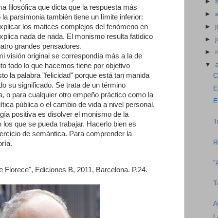
►
ma filosófica que dicta que la respuesta más
►
 la parsimonia también tiene un límite inferior:
explicar los matices complejos del fenómeno en
►
j
xplica nada de nada. El monismo resulta fatídico
►
cuatro grandes pensadores.
►
 visión original se correspondía más a la de
▼
nto todo lo que hacemos tiene por objetivo
to la palabra "felicidad" porque está tan manida
C
o su significado. Se trata de un término
E
ia, o para cualquier otro empeño práctico como la
E
lítica pública o el cambio de vida a nivel personal.
ogía positiva es disolver el monismo de la
T
n los que se pueda trabajar. Hacerlo bien es
rcicio de semántica. Para comprender la
R
oría.
"
e Florece", Ediciones B, 2011, Barcelona. P.24.
T
A
L