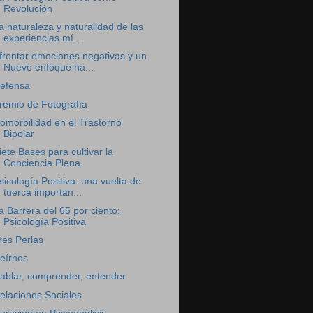
Revolución
a naturaleza y naturalidad de las
experiencias mí...
frontar emociones negativas y un
Nuevo enfoque ha...
efensa
remio de Fotografía
omorbilidad en el Trastorno
Bipolar
iete Bases para cultivar la
Conciencia Plena
sicología Positiva: una vuelta de
tuerca importan...
a Barrera del 65 por ciento:
Psicología Positiva
res Perlas
eírnos
ablar, comprender, entender
elaciones Sociales