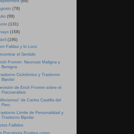
septiembre
(68)
agosto
(78)
ulio
(99)
junio
(131)
mayo
(158)
abril
(195)
on Faldas y lo Loco
ncontrar el Sentido
rich Fromm: Neurosis Maligna y
Benigna
rastorno Ciclotímico y Trastorno
Bipolar
evisión de Erich Fromm sobre el
Psicoanálisis
Aflorismos" de Carlos Castilla del
Pino
rastorno Límite de Personalidad y
Trastorno Bipolar
ctos Fallidos
a Psicología Positiva como