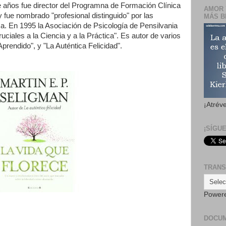
e años fue director del Programna de Formación Clínica
AMOR 
 fue nombrado "profesional distinguido" por las
MÁS B
. En 1995 la Asociación de Psicología de Pensilvania
uciales a la Ciencia y a la Práctica". Es autor de varios
prendido", y "La Auténtica Felicidad".
¡Atrév
¡SÍGU
TRANS
Power
DOCU