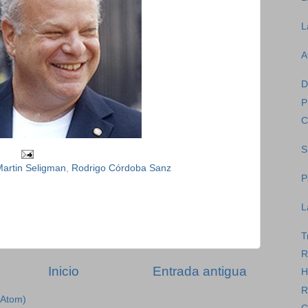
L
A
D
P
C
S
artin Seligman
,
Rodrigo Córdoba Sanz
P
L
T
R
Inicio
Entrada antigua
H
R
(Atom)