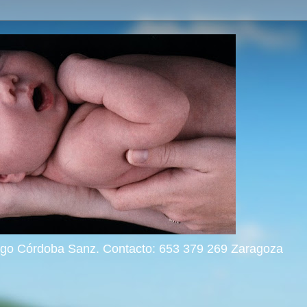
rigo Córdoba Sanz. Contacto: 653 379 269 Zaragoza