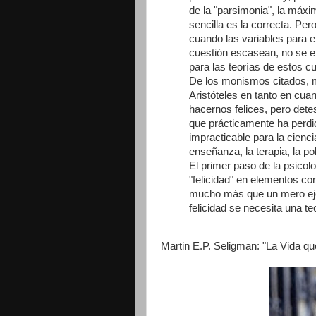
de la "parsimonia", la máxi
sencilla es la correcta. Pero
cuando las variables para 
cuestión escasean, no se e
para las teorías de estos 
De los monismos citados, mi
Aristóteles en tanto en cua
hacernos felices, pero detes
que prácticamente ha perdid
impracticable para la cienc
enseñanza, la terapia, la po
El primer paso de la psicol
"felicidad" en elementos co
mucho más que un mero eje
felicidad se necesita una te
Martin E.P. Seligman: "La Vida qu