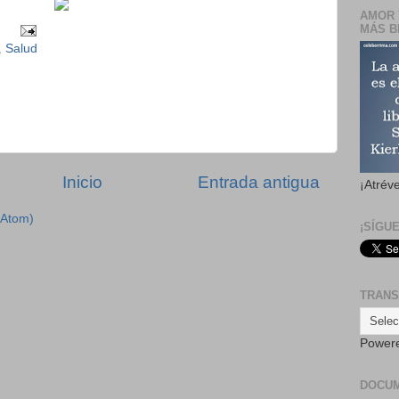
AMOR 
MÁS B
,
Salud
Inicio
Entrada antigua
¡Atrév
(Atom)
¡SÍGU
TRANS
Power
DOCU