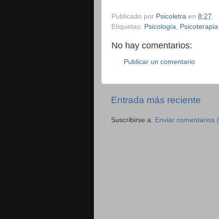
Publicado por
Psicoletra
en
8:27
Etiquetas:
Psicología
,
Psicoterapia
No hay comentarios:
Publicar un comentario
Entrada más reciente
Suscribirse a:
Enviar comentarios 