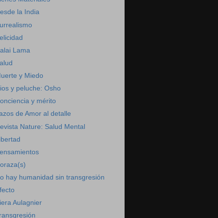
esde la India
urrealismo
elicidad
alai Lama
alud
uerte y Miedo
ios y peluche: Osho
onciencia y mérito
azos de Amor al detalle
evista Nature: Salud Mental
ibertad
ensamientos
oraza(s)
o hay humanidad sin transgresión
fecto
iera Aulagnier
ransgresión