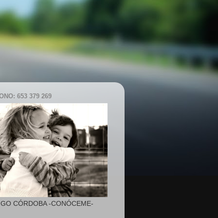
NO: 653 379 269
IGO CÓRDOBA -CONÓCEME-