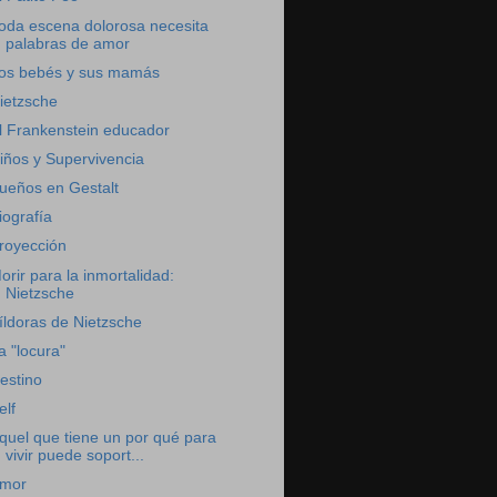
oda escena dolorosa necesita
palabras de amor
os bebés y sus mamás
ietzsche
l Frankenstein educador
iños y Supervivencia
ueños en Gestalt
iografía
royección
orir para la inmortalidad:
Nietzsche
íldoras de Nietzsche
a "locura"
estino
elf
quel que tiene un por qué para
vivir puede soport...
mor