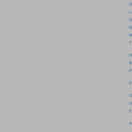
D
L
D
R
M
T
H
B
P
P
O
U
E
A