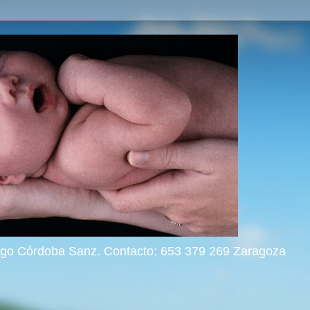
rigo Córdoba Sanz. Contacto: 653 379 269 Zaragoza