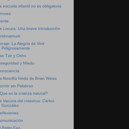
a escuela infantil no es obligatoria
rrores
ente
a Locura: Una breve introducción
rishnamurti
oraje: La Alegría de Vivir
Peligrosamente
ao Tze y Osho
nseguridad y Miedo
onsciencia
a filosofía hindú de Brian Weiss
ormir sin Palabras
Qué es la crianza natural?
a Vacuna del rotavirus: Cárlos
González
eflexiones
omunicación
l Patito Feo