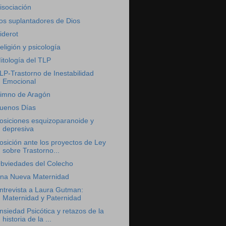
isociación
os suplantadores de Dios
iderot
eligión y psicología
itología del TLP
LP-Trastorno de Inestabilidad
Emocional
imno de Aragón
uenos Días
osiciones esquizoparanoide y
depresiva
osición ante los proyectos de Ley
sobre Trastorno...
bviedades del Colecho
na Nueva Maternidad
ntrevista a Laura Gutman:
Maternidad y Paternidad
nsiedad Psicótica y retazos de la
historia de la ...