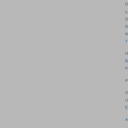
D
L
D
R
M
T
H
B
P
P
O
U
E
A