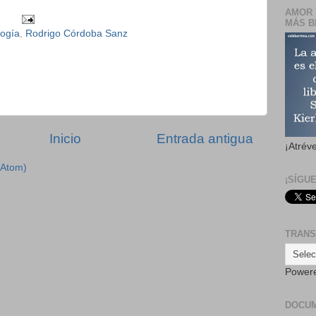
AMOR 
MÁS B
logía
,
Rodrigo Córdoba Sanz
Inicio
Entrada antigua
¡Atrév
(Atom)
¡SÍGU
TRANS
Power
DOCU