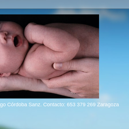
rigo Córdoba Sanz. Contacto: 653 379 269 Zaragoza