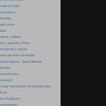
esde la India
urrealismo
elicidad
alai Lama
alud
uerte y Miedo
ios y peluche: Osho
onciencia y mérito
azos de Amor al detalle
evista Nature: Salud Mental
ibertad
ensamientos
oraza(s)
o hay humanidad sin transgresión
fecto
iera Aulagnier
ransgresión