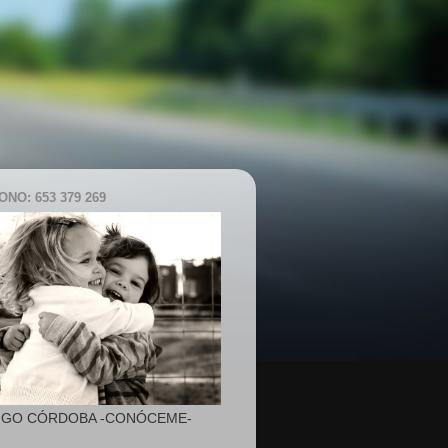
NO: 653 379 269
IGO CÓRDOBA -CONÓCEME-