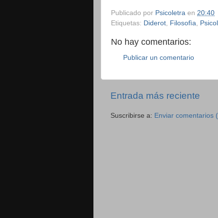
Publicado por
Psicoletra
en
20:40
Etiquetas:
Diderot
,
Filosofìa
,
Psico
No hay comentarios:
Publicar un comentario
Entrada más reciente
Suscribirse a:
Enviar comentarios 