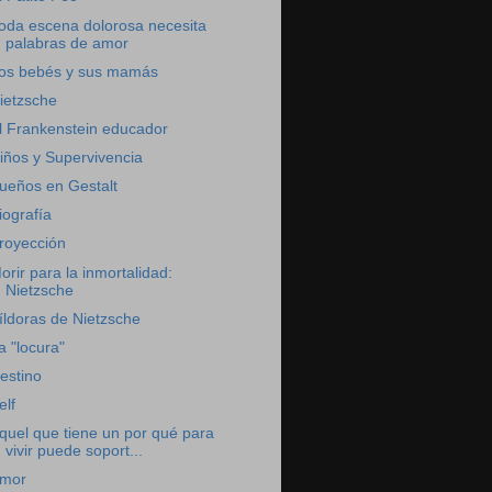
oda escena dolorosa necesita
palabras de amor
os bebés y sus mamás
ietzsche
l Frankenstein educador
iños y Supervivencia
ueños en Gestalt
iografía
royección
orir para la inmortalidad:
Nietzsche
íldoras de Nietzsche
a "locura"
estino
elf
quel que tiene un por qué para
vivir puede soport...
mor