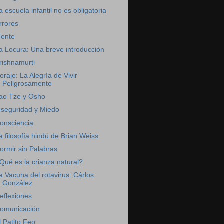
a escuela infantil no es obligatoria
rrores
ente
a Locura: Una breve introducción
rishnamurti
oraje: La Alegría de Vivir
Peligrosamente
ao Tze y Osho
nseguridad y Miedo
onsciencia
a filosofía hindú de Brian Weiss
ormir sin Palabras
Qué es la crianza natural?
a Vacuna del rotavirus: Cárlos
González
eflexiones
omunicación
l Patito Feo