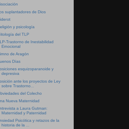
isociación
os suplantadores de Dios
iderot
eligión y psicología
itología del TLP
LP-Trastorno de Inestabilidad
Emocional
imno de Aragón
uenos Días
osiciones esquizoparanoide y
depresiva
osición ante los proyectos de Ley
sobre Trastorno...
bviedades del Colecho
na Nueva Maternidad
ntrevista a Laura Gutman:
Maternidad y Paternidad
nsiedad Psicótica y retazos de la
historia de la ...