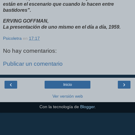
están en el escenario que cuando lo hacen entre
bastidores".
ERVING GOFFMAN,
La presentación de uno mismo en el día a día, 1959.
Psicoletra
en
17:17
No hay comentarios:
Publicar un comentario
‹
›
Inicio
Ver versión web
Con la tecnología de
Blogger
.