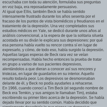
escuchaba con toda su atención, formulaba sus preguntas
en voz baja, era reposadamente persuasivo.
Al igual que Ellis, también Beck se había sentido
intensamente frustrado durante los años sesenta por el
fracaso de los puntos de vista biomédicos y freudianos en el
tratamiento de la depresión. Una vez completados sus
estudios médicos en Yale, se dedicó durante unos años al
análisis convencional, a la espera de que la solitaria silueta
acostada en su diván le explicara sus depresiones: por qué
esa persona había vuelto su rencor contra sí en lugar de
expresarlo, y cómo, de todo eso, había surgido la depresión.
Aquellas largas esperas de Beck rara vez se veían
recompensadas. Había hecho entonces la prueba de tratar
en grupo a variso de sus pacientes depresivos,
alentándolos a que dieran a conocer así sus rencores y
tristezas, en lugar de guardarlos en su interior. Aquello
resulto todavía peor. Los depresivos se desmoronaban
delante de él, y Beck no podía ayudarles a rehacerse.
En 1966, cuando conocí a Tim Beck (el segundo nombre de
Beck era Temkin, y sus amigos le llamaban Tim), estaba
escribiendo su primer libro acerca de la depresión. Se había
dejado llevar por su sentido común. Había decidido que