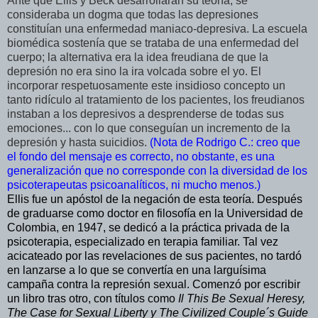
Ante que Ellis y Beck desarrollaran su teoría, se
consideraba un dogma que todas las depresiones
constituían una enfermedad maniaco-depresiva. La escuela
biomédica sostenía que se trataba de una enfermedad del
cuerpo; la alternativa era la idea freudiana de que la
depresión no era sino la ira volcada sobre el yo. El
incorporar respetuosamente este insidioso concepto un
tanto ridículo al tratamiento de los pacientes, los freudianos
instaban a los depresivos a desprenderse de todas sus
emociones... con lo que conseguían un incremento de la
depresión y hasta suicidios.
(Nota de Rodrigo C.: creo que
el fondo del mensaje es correcto, no obstante, es una
generalización que no corresponde con la diversidad de los
psicoterapeutas psicoanalíticos, ni mucho menos.)
Ellis fue un apóstol de la negación de esta teoría. Después
de graduarse como doctor en filosofía en la Universidad de
Colombia, en 1947, se dedicó a la práctica privada de la
psicoterapia, especializado en terapia familiar. Tal vez
acicateado por las revelaciones de sus pacientes, no tardó
en lanzarse a lo que se convertía en una larguísima
campaña contra la represión sexual. Comenzó por escribir
un libro tras otro, con títulos como
Il This Be Sexual Heresy,
The Case for Sexual Liberty y The Civilized Couple´s Guide