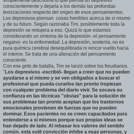
simplemente describiría lo que piensa un depresivo
conscientemente y dejaría a los demás las profundas
teorizaciones respecto del origen de esos pensamientos.
Los depresivos piensan cosas horribles acerca de sí mismo
y de su futuro. Según razonaba Tim, posiblemente toda la
depresión se redujera a eso. Quizá lo que estamos
considerando un síntoma de la depresión -el pensamiento
negaivo- es la enfermedad. La depresión, sostenía, no es
pura química cerebral desequilibrada ni rencor vuelto hacia
el interior. Se trata de una alteración del pensamiento
consciente.
Con ese grito de batalla, Tim se lanzó sobre los freudianos.
"
Los depresivos -escribió- llegan a creer que no pueden
ayudarse a sí mismo y se ven obligados a buscar el
profesional que pueda curarlos tan pronto tropiezan
con cualquier problema del diario vivir. Se socava su
confianza en las técnicas "obvias" para la solución de
sus problemas tan pronto aceptan que los trastornos
emocionales provienen de fuerzas que no pueden
dominar. Esos pacientes no se creen capacitados para
entenderse a sí mismos porque sus propias ideas se
han dejado de lado. Al rebasar los valores del sentido
común, esta sutil convicción inhibe a esas personas, y