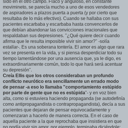
sido en el otro campo. Flaco y anguloso, en constante
movimineto, se parecía mucho a uno de esos vendedores
de aspiradores a plazos puerta a puerta (y por cierto que
resultaba de lo más efectivo). Cuando se hallaba con sus
pacientes escarbaba y escarbaba hasta convencerlos de
que debían abandonar las convicciones irracionales que
respaldaban sus depresiones. "¿Qué quiere decir cuando
afirma que le resulta imposible vivir sin amor?" -solía
estallar-. Es una soberana tontería. El amor es algo que rara
vez se presenta en la vida, y si piensa desperdiciar todo su
tiempo lamentándose por una ausencia que, ya le digo, es
extraordinariamente común, todo lo que hará será acentuar
su depresión".
Creía Ellis que los otros consideraban un profundo
conflicto neurótico era sencillamente un errado modo
de pensar -a eso lo llamaba "comportamiento estúpido
por parte de gente que no es estúpida
"- y en voz bien
alta, como si estuviera haciendo propaganda (se autodefinía
como antipropagandista o contrapropagandista), decía a sus
pacientes que dejaran de pensar equivocadamente y
comenzaran a hacerlo de manera correcta. En el caso de
aquella paciente a la que reprochaba que insistiera en que
no podía vivir sin amor, por ejemplo, terminaba diciéndole: