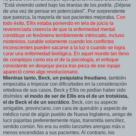
"Está viviendo usted bajo las tiranías de los
podría
. ¡Déjese
de una vez de pensar en potenciales!". Por sorprendente
que parezca, la mayoría de sus pacientes mejoraba.
Con
todo éxito, Ellis estaba poniendo en tela de juicio la
reverenciada creencia de que la enfermedad mental
constituye un fenómeno terriblemente intrincado, incluso
misterioso, curable solamente cuando los conflictos
inconscientes pueden sacarse a la luz o cuando se logra
curar una enfermedad biológica. En aquel mundo tan lleno
de complejos como era el de la psicología, el enfoque
consistente en despojar pieza tras pieza de ese ropaje
apareció como algo revolucionario
.
Mientras tanto, Beck, un psiquiatra freudiano
, también
empezaba a tropezar con dificultades en la consideración
ortodoxa de sus casos. Beck y Ellis no podían haber sido
disímiles:
el modo de ser de Ellis era el de un trotskista,
el de Beck el de un socrático
. Beck, con su aspecto
amigable, provinciano, con cara de querubín y aspecto de
médico rural de algún pueblo de Nueva Inglaterra, amigo de
lucir pajaritas preferentemente rojas, transmitía sencillez,
sentido común. No era su estilo lanzarles arengas más o
menos encendidas a sus pacientes. Al contrario, los