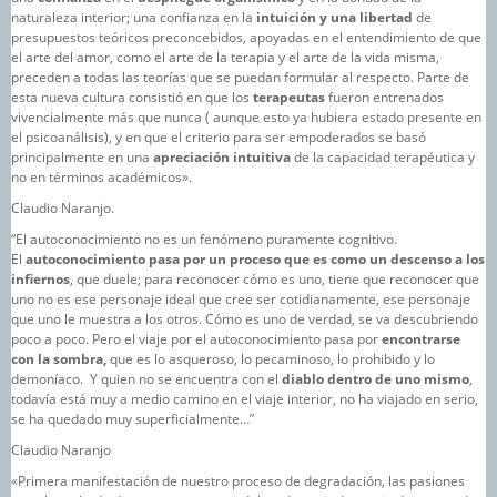
naturaleza interior; una confianza en la
intuición y una libertad
de
presupuestos teóricos preconcebidos, apoyadas en el entendimiento de que
el arte del amor, como el arte de la terapia y el arte de la vida misma,
preceden a todas las teorías que se puedan formular al respecto. Parte de
esta nueva cultura consistió en que los
terapeutas
fueron entrenados
vivencialmente más que nunca ( aunque esto ya hubiera estado presente en
el psicoanálisis), y en que el criterio para ser empoderados se basó
principalmente en una
apreciación intuitiva
de la capacidad terapéutica y
no en términos académicos».
Claudio Naranjo.
“El autoconocimiento no es un fenómeno puramente cognitivo.
El
autoconocimiento pasa por un proceso que es como un descenso a los
infiernos
, que duele; para reconocer cómo es uno, tiene que reconocer que
uno no es ese personaje ideal que cree ser cotidianamente, ese personaje
que uno le muestra a los otros.
Cómo es uno de verdad, se va descubriendo
poco a poco. Pero el viaje por el autoconocimiento pasa por
encontrarse
con la sombra,
que es lo asqueroso, lo pecaminoso, lo prohibido y lo
demoníaco.
Y quien no se encuentra con el
diablo dentro de uno mismo
,
todavía está muy a medio camino en el viaje interior, no ha viajado en serio,
se ha quedado muy superficialmente…”
Claudio Naranjo
«Primera manifestación de nuestro proceso de degradación, las pasiones