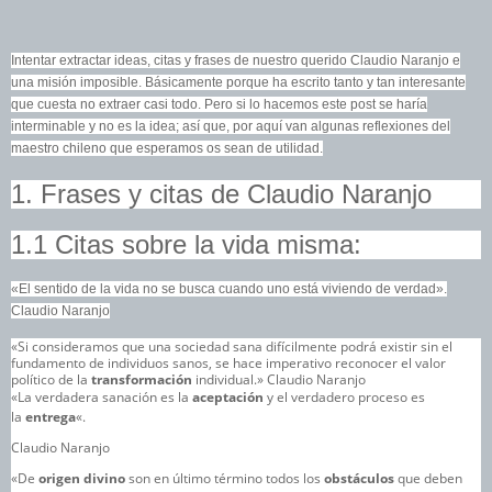
Intentar extractar ideas, citas y frases de nuestro querido Claudio Naranjo e
una misión imposible. Básicamente porque ha escrito tanto y tan interesante
que cuesta no extraer casi todo. Pero si lo hacemos este post se haría
interminable y no es la idea; así que, por aquí van algunas reflexiones del
maestro chileno que esperamos os sean de utilidad.
1. Frases y citas de Claudio Naranjo
1.1 Citas sobre la vida misma:
«El sentido de la vida no se busca cuando uno está viviendo de verdad».
Claudio Naranjo
«Si consideramos que una sociedad sana difícilmente podrá existir sin el
fundamento de individuos sanos, se hace imperativo reconocer el valor
político de la
transformación
individual.»
Claudio Naranjo
«La verdadera sanación es la
aceptación
y el verdadero proceso es
la
entrega
«.
Claudio Naranjo
«De
origen divino
son en último término todos los
obstáculos
que deben