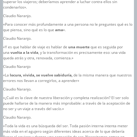
superar los viajeros; deberíamos aprender a luchar contra ellos sin
condenarlos».
Claudio Naranjo.
«Para conocer más profundamente a una persona no le preguntes qué es lo
que piensa, sino qué es lo que
ama
«.
Claudio Naranjo.
«Y es que hablar de viaje es hablar de
una muerte
que es seguida por
una
vuelta a la vida
, y la transformación es precisamente eso: una vida
queda atrás y otra, renovada, comienza.»
Claudio Naranjo
«La
locura, vivida, se vuelve sabiduría,
de la misma manera que nuestros
errores nos llevan a corregirlos, a aprender»
Claudio Naranjo.
«¿Cuál es la clave de nuestra liberación y completa realización? El ser solo
puede hallarse de la manera más improbable: a través de la aceptación de
no ser y un viaje a través del vacío.»
Claudio Naranjo.
«Toda la vida es una búsqueda del ser. Toda pasión interna intenta meter
más vida en el agujero según diferentes ideas acerca de lo que debería
llenar el agujero y darnos una sensación de ser. Necesitamos entrar en