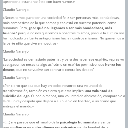
aprender a estar ante éste con buen humor.»
Claudio Naranjo.
«Necesitamos para ser una sociedad feliz ser personas más bondadosas,
más compasivas de lo que somos y eso está en nuestro potencial como
humanos. Pero,
¿por qué no llegamos a ser más bondadosos, más
buenos?
porque no nos queremos a nosotros mismos, porque la cultura nos
ha inculcado un fuerte antagonismo hacia nosotros mismos. No queremos a
la parte niño que vive en nosotros»
Claudio Naranjo
“La sociedad es demasiado paternal, y para deshacer ese espíritu, represivo
castigador, se necesita algo así cómo un espíritu permisivo, que
honra los
deseos,
que no se vuelve tan contrario contra los deseos”
Claudio Naranjo
«Por cierto que sea que hay en todos nosotros una voluntad de
transformación, también es cierto que esta implica
una voluntad de
suicidio del ego.
O, por lo menos, una voluntad de abdicación, comparable a
la de un rey déspota que dejara a su pueblo en libertad, o un tirano que
ent
rega el mando.»
Claudio Naranjo
«(….) me parece que el meollo de la
psicología humanista viva
fue
una
confianza
en el
despliegue organísmico
y en la bondad de la