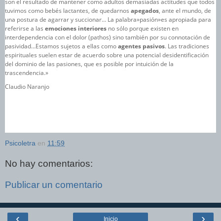
son el resultado de mantener como adultos demasiadas actitudes que todos
tuvimos como bebés lactantes, de quedarnos
apegados
, ante el mundo, de
una postura de agarrar y succionar… La palabra»pasión»es apropiada para
referirse a las
emociones interiores
no sólo porque existen en
interdependencia con el dolor (pathos) sino también por su connotación de
pasividad…Estamos sujetos a ellas como
agentes pasivos
.
Las tradiciones
espirituales
suelen estar de acuerdo sobre una potencial desidentificación
del dominio de las pasiones, que es posible por intuición de la
trascendencia.»
Claudio Naranjo
Psicoletra
en
11:59
No hay comentarios:
Publicar un comentario
‹
›
Inicio