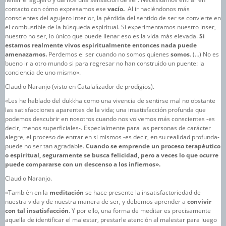
contacto con cómo expresamos ese
vacío.
Al ir haciéndonos más
conscientes del agujero interior, la pérdida del sentido de ser se convierte en
el combustible de la búsqueda espiritual. Si experimentamos nuestro inser,
nuestro no ser, lo único que puede llenar eso es la vida más elevada.
Si
estamos realmente vivos espiritualmente entonces nada puede
amenazarnos.
Perdemos el ser cuando no somos quienes
somos
. (…) No es
bueno ir a otro mundo si para regresar no han construido un puente: la
conciencia de uno mismo».
Claudio Naranjo (visto en Catalalizador de prodigios).
«Les he hablado del dukkha como una vivencia de sentirse mal no obstante
las satisfacciones aparentes de la vida; una insatisfacción profunda que
podemos descubrir en nosotros cuando nos volvemos más conscientes -es
decir, menos superficiales-. Especialmente para las personas de carácter
alegre, el proceso de entrar en si mismos -es decir, en su realidad profunda-
puede no ser tan agradable.
Cuando se emprende un proceso terapéutico
o espiritual, seguramente se busca felicidad, pero a veces lo que ocurre
puede compararse con un descenso a los infiernos».
Claudio Naranjo.
«También en la
meditación
se hace presente la insatisfactoriedad de
nuestra vida y de nuestra manera de ser, y debemos aprender a
convivir
con tal insatisfacción
. Y por ello, una forma de meditar es precisamente
aquella de identificar el malestar, prestarle atención al malestar para luego