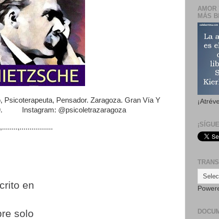
AMOR 
MÁS B
, Psicoterapeuta, Pensador. Zaragoza. Gran Vía Y
¡Atrév
 269. Instagram: @psicoletrazaragoza
¡SÍGU
..,.................
TRANS
rito en
Power
DOCU
re solo