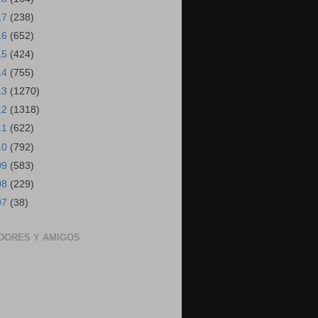
17
(238)
16
(652)
15
(424)
14
(755)
13
(1270)
12
(1318)
11
(622)
10
(792)
09
(583)
08
(229)
07
(38)
DORES Y AMIGOS