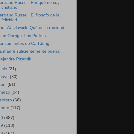
ertrand Russell: Por qué no soy
cristiano
ertrand Russell. El filósofo de la
felicidad
aul Watzlawick. Qué es la realidad
oan Garriga: Los Padres
ensamientos de Carl Jung
a madre suficientemente buena
lejandra Pizarnik
junio
(21)
mayo
(30)
abril
(51)
marzo
(94)
febrero
(68)
enero
(117)
20
(487)
19
(113)
18
(164)