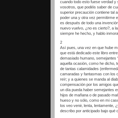
cuando todo esto fuese verdad y
vosotros, que podéis saber de cu
superior precaución contiene tal 
poder una y otra vez permitirme e
es después de todo una invención d
nuevo vuelvo, ¿no es cierto?, a la
siempre he hecho, y hablo inmoral
2
Así pues, una vez en que hube me
que está dedicado este libro entr
demasiado humano, semejantes 
aquella ocasión, como he dicho, 
de tantas calamidades (enfermedad
camaradas y fantasmas con los qu
reír; y a quienes se manda al di
compensación por los amigos que
un día pueda haber semejantes esp
hijos de mañana o de pasado maña
hueso y no sólo, como en mi caso
los veo venir, lenta, lentamente, 
describo por anticipado bajo qué 