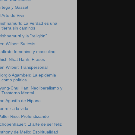
rtega y Gasset
l Arte de Vivir
rishnamurti: La Verdad es una
tierra sin caminos
rishnamurti y la "religión"
en Wilber: Su tesis
altrato femenino y masculino
hich Nhat Hanh: Frases
en Wilber: Transpersonal
iorgio Agamben: La epidemia
como política
yung-Chul Han: Neoliberalismo y
Trastorno Mental
an Agustín de Hipona
onreír a la vida
alter Riso: Profundizando
chopenhauer: El arte de ser feliz
nthony de Mello: Espiritualidad