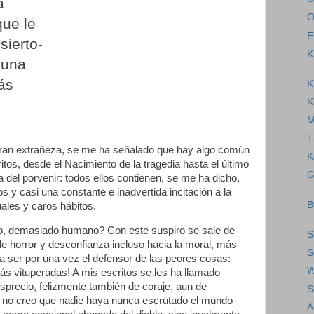
á
O
que le
E
sierto-
K
 una
ás
K
K
M
T
ran extrañeza, se me ha señalado que hay algo común
K
itos, desde el Nacimiento de la tragedia hasta el último
G
ía del porvenir: todos ellos contienen, se me ha dicho,
s y casi una constante e inadvertida incitación a la
B
ales y caros hábitos.
 demasiado humano? Con este suspiro se sale de
S
de horror y desconfianza incluso hacia la moral, más
S
a ser por una vez el defensor de las peores cosas:
W
ás vituperadas! A mis escritos se les ha llamado
sprecio, felizmente también de coraje, aun de
S
o no creo que nadie haya nunca escrutado el mundo
A