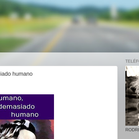
TELÉFO
siado humano
RODR