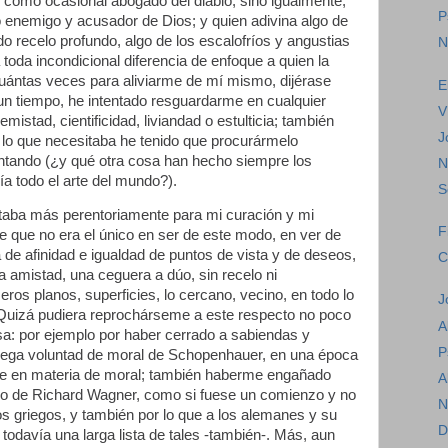
o como ocasional abogado del diablo, sino igualmente,
P
 enemigo y acusador de Dios; y quien adivina algo de
o recelo profundo, algo de los escalofríos y angustias
N
toda incondicional diferencia de enfoque a quien la
uántas veces para aliviarme de mí mismo, dijérase
E
n tiempo, he intentado resguardarme en cualquier
V
mistad, cientificidad, liviandad o estulticia; también
J
lo que necesitaba he tenido que procurármelo
entando (¿y qué otra cosa han hecho siempre los
N
ría todo el arte del mundo?).
S
itaba más perentoriamente para mi curación y mi
F
de que no era el único en ser de este modo, en ver de
e afinidad e igualdad de puntos de vista y de deseos,
C
a amistad, una ceguera a dúo, sin recelo ni
eros planos, superficies, lo cercano, vecino, en todo lo
J
a. Quizá pudiera reprochárseme a este respecto no poco
A
lsa: por ejemplo por haber cerrado a sabiendas y
P
 ciega voluntad de moral de Schopenhauer, en una época
nte en materia de moral; también haberme engañado
A
mo de Richard Wagner, como si fuese un comienzo y no
N
los griegos, y también por lo que a los alemanes y su
D
 todavía una larga lista de tales -también-. Más, aun