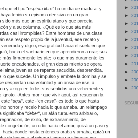
►
20
l que el tipo “
espíritu libre
” ha un día de madurar y
n haya tenido su episodio decisivo en un gran
►
20
 sido más que un espíritu atado y que parecía
►
20
ncón y a su columna. ¿Qué es lo que ata más
►
20
rdas casi irrompibles? Entre hombres de una clase
án ese respeto propio de la juventud, ese recato y
►
20
 venerado y digno, esa gratitud hacia el suelo en que
►
20
uió, hacia el santuario en que aprendieron a orar; sus
►
20
más firmemente les ate; lo que mas duramente les
►
20
 suerte encadenados, el gran desasimiento se opera
el alma joven es de repente sacudida, desprendida,
►
20
e lo que sucede. Un impulso y embate la domina y se
►
20
e despiertan una voluntad y un ansia de irse; a
►
20
lamea y azoga en todos sus sentidos una vehemente y
ignoto. -Antes morir que vivir aquí, así resuenan la
 este “
aquí
“, este -“en casa”- es todo lo que hasta
SEGUI
no horror y recelo hacia lo que amaba, un relámpago
 significaba “
deber
“, un afán turbulento arbitrario,
grinación, de exilio, de extrañamiento, de
 de congelación, un odio hacia el amor, quizá un paso y
s, hacia donde hasta entonces oraba y amaba, quizá un
aba de hacer, y al mismo tiempo un alborozo por