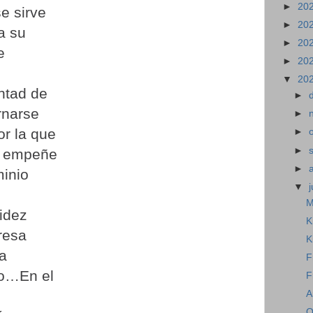
►
20
e sirve
►
20
a su
►
20
e
►
20
▼
20
untad de
►
rnarse
►
or la que
►
►
e empeñe
►
inio
▼
j
M
idez
K
resa
K
sa
F
lo…En el
F
A
O