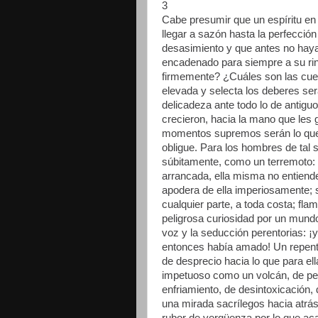
3
Cabe presumir que un espíritu en e
llegar a sazón hasta la perfecció
desasimiento y que antes no haya
encadenado para siempre a su ri
firmemente? ¿Cuáles son las cue
elevada y selecta los deberes ser
delicadeza ante todo lo de antiguo
crecieron, hacia la mano que les g
momentos supremos serán lo que 
obligue. Para los hombres de tal
súbitamente, como un terremoto: 
arrancada, ella misma no entiend
apodera de ella imperiosamente; s
cualquier parte, a toda costa; f
peligrosa curiosidad por un mundo 
voz y la seducción perentorias: ¡y
entonces había amado! Un repenti
de desprecio hacia lo que para ella
impetuoso como un volcán, de pere
enfriamiento, de desintoxicación,
una mirada sacrílegos hacia atrá
rubor de vergüenza por lo que ac