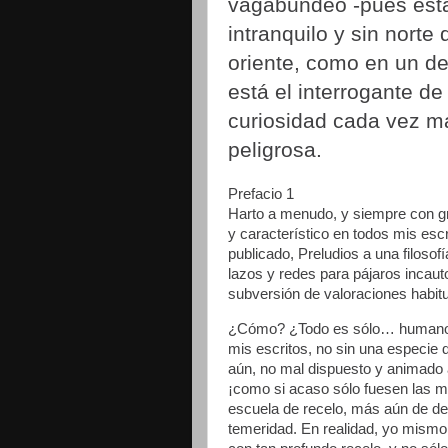
vagabundeo -pues est
intranquilo y sin norte 
oriente, como en un de
está el interrogante de
curiosidad cada vez m
peligrosa.
Prefacio 1
Harto a menudo, y siempre con g
y característico en todos mis escr
publicado, Preludios a una filosof
lazos y redes para pájaros incauto
subversión de valoraciones habitu
¿Cómo? ¿Todo es sólo… humano,
mis escritos, no sin una especie 
aún, no mal dispuesto y animado 
¡como si acaso sólo fuesen las m
escuela de recelo, más aún de de
temeridad. En realidad, yo mism