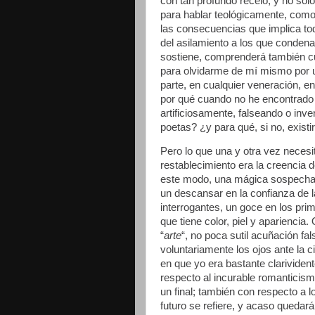
con tan profundo recelo, y no sól
para hablar teológicamente, como
las consecuencias que implica tod
del asilamiento a los que condena 
sostiene, comprenderá también c
para olvidarme de mí mismo por u
parte, en cualquier veneración, ene
por qué cuando no he encontrado 
artificiosamente, falseando o inv
poetas? ¿y para qué, si no, existi
Pero lo que una y otra vez neces
restablecimiento era la creencia 
este modo, una mágica sospecha d
un descansar en la confianza de l
interrogantes, un goce en los prim
que tiene color, piel y aparienci
“
arte
“, no poca sutil acuñación fa
voluntariamente los ojos ante la
en que yo era bastante clarivide
respecto al incurable romanticis
un final; también con respecto a 
futuro se refiere, y acaso quedará