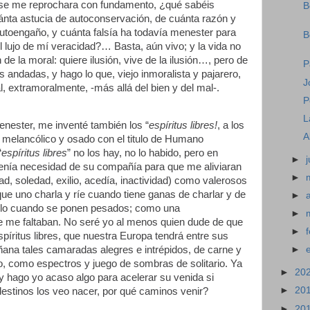
 se me reprochara con fundamento, ¿qué sabéis
B
ánta astucia de autoconservación, de cuánta razón y
autoengaño, y cuánta falsía ha todavía menester para
B
l lujo de mí veracidad?… Basta, aún vivo; y la vida no
e la moral: quiere ilusión, vive de la ilusión…, pero de
P
s andadas, y hago lo que, viejo inmoralista y pajarero,
J
, extramoralmente, -más allá del bien y del mal-.
P
L
nester, me inventé también los “
espíritus libres!
, a los
A
e melancólico y osado con el titulo de Humano
“
espíritus libres
” no los hay, no lo habido, pero en
►
tenía necesidad de su compañía para que me aliviaran
►
, soledad, exilio, acedía, inactividad) como valerosos
e uno charla y ríe cuando tiene ganas de charlar y de
►
ablo cuando se ponen pesados; como una
►
 me faltaban. No seré yo al menos quien dude de que
►
íritus libres, que nuestra Europa tendrá entre sus
na tales camaradas alegres e intrépidos, de carne y
►
, como espectros y juego de sombras de solitario. Ya
►
20
¿y hago yo acaso algo para acelerar su venida si
►
20
destinos los veo nacer, por qué caminos venir?
►
20