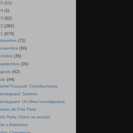
25
(11)
24
(1)
23
(62)
22
(282)
21
(670)
diciembre
(72)
noviembre
(50)
octubre
(35)
septiembre
(26)
agosto
(62)
ulio
(44)
ichel Foucault: Contribuciones
ierkegaard: Sublime
ierkegaard. Un Alma Investigadora
rases de Fritz Perls
ritz Perls: Cómo se enraizó
rte y Artefactos
sho: Conciencia