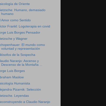
sicología de Oriente
ietzsche: Humano, demasiado
humano
l Amor como Sentido
íctor Frankl: Logoterapia en covid
orge Luis Borges Pensador
ietzsche y Wagner
chopenhauer: El mundo como
voluntad y representación
ilósofos de la Sospecha
laudio Naranjo: Ascenso y
Descenso de la Montaña ...
orge Luis Borges
braham Maslow
sicología Humanista
lejandra Pizarnik: Selección
ietzsche. Leyendas
econstruyendo a Claudio Naranjo