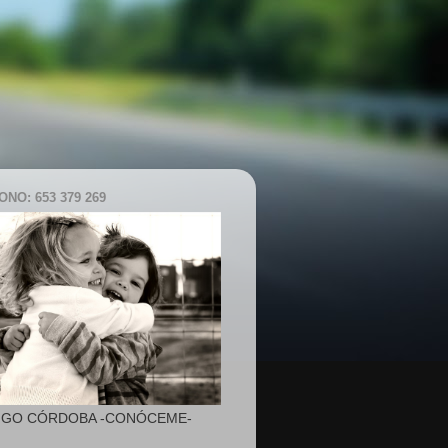
NO: 653 379 269
IGO CÓRDOBA -CONÓCEME-