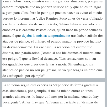
a un autobús lleno, ni entrar en unos grandes almacenes, porque su
cerebro interpreta que no podrían salir de ahí y que no es un lugar
seguro para ellos. Pero lo peor que puedes hacer es evitar el miedo
porque lo incrementas", dice Ramírez.
Poco antes de verse obligado
a reducir la duración de su concierto, Sabina había recordado con
emoción a la cantante Pastora Soler, quien hace un par de semanas
anunció que
dejaba la música temporalmente
tras haber sufrido dos
ataques de pánico, el primero el pasado marzo, le provocó incluso
un desvanecimiento. En ese caso, la reacción del cuerpo fue
distinta, una paralización ("como si nos hiciésemos el muerto ante
ese peligro") que le llevó al desmayo. "Las sensaciones son tan
desagradables que crees que te vas a morir. Sin embargo, los
ataques de pánico no son peligrosos, salvo que tengas un problema
de cardiopatía, por ejemplo".
La solución según esta experta es "exponerte de forma gradual a
esas situaciones, por ejemplo, si me da miedo entrar en unos
grandes almacenes, lo hago un lunes por la mañana, cuando hay
poca gente". Antes, hay que "entrenar al paciente en técnicas de