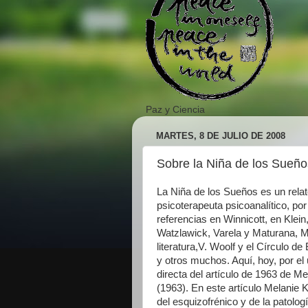
Paz y Ciencia
MARTES, 8 DE JULIO DE 2008
Sobre la Niña de los Sueño
La Niña de los Sueños es un relato 
psicoterapeuta psicoanalítico, po
referencias en Winnicott, en Klei
Watzlawick, Varela y Maturana, M
literatura,V. Woolf y el Círculo 
y otros muchos. Aquí, hoy, por el
directa del artículo de 1963 de Me
(1963). En este artículo Melanie K
del esquizofrénico y de la patolog