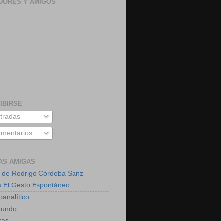
DORES Y AMIGOS
IBIRSE
tradas
mentarios
AS AMIGAS
 de Rodrigo Córdoba Sanz
a El Gesto Espontáneo
oanalítico
Mundo
ras