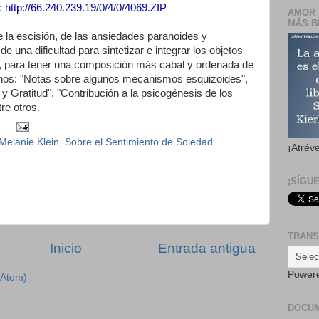
e:
http://66.240.239.19/0/4/0/4069.ZIP
AMOR 
MÁS B
e la escisión, de las ansiedades paranoides y
e una dificultad para sintetizar e integrar los objetos
, para tener una composición más cabal y ordenada de
enos: "Notas sobre algunos mecanismos esquizoides",
 y Gratitud", "Contribución a la psicogénesis de los
re otros.
Melanie Klein
,
Sobre el Sentimiento de Soledad
¡Atrév
¡SÍGU
TRANS
Inicio
Entrada antigua
Power
(Atom)
DOCU