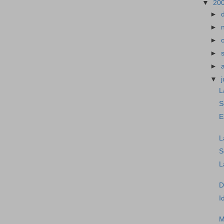
▼
20
►
►
►
►
►
▼
j
L
S
E
L
S
L
D
I
M