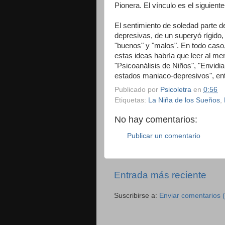
Pionera. El vínculo es el siguient
El sentimiento de soledad parte d
depresivas, de un superyó rígido, d
"buenos" y "malos". En todo caso
estas ideas habría que leer al m
"Psicoanálisis de Niños", "Envidia
estados maniaco-depresivos", ent
Publicado por
Psicoletra
en
0:56
Etiquetas:
La Niña de los Sueños
,
No hay comentarios:
Publicar un comentario
Entrada más reciente
Suscribirse a:
Enviar comentarios 