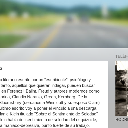
TELÉFO
s
literario escrito por un "escribiente", psicólogo y
r tanto, aquellos que quieran indagar, pueden buscar
n, en Ferenczi, Balint, Freud y autores modernos como
arina, Claudio Naranjo, Green, Kernberg. De la
de Bloomsbury (cercanos a Winnicott y su esposa Clare)
 último escrito voy a poner el vínculo a una descarga
lanie Klein titulado "Sobre el Sentimiento de Soledad"
RODR
lein habla del sentimiento de soledad del esquizoide,
ía maniaco-depresiva, punto fuerte de su trabajo.