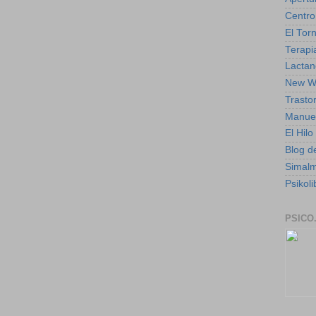
Centro
El Torn
Terapia
Lactan
New W
Trasto
Manuel
El Hil
Blog de
Simal
Psikoli
PSICO