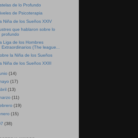
stelas de lo Profundo
iveles de Psicoterapia
a Niña de los Sueños XXIV
lustres que hablaron sobre lo
profundo
a Liga de los Hombres
Extraordinarios (The league...
obre la Niña de los Sueños
a Niña de los Sueños XXIII
junio
(14)
mayo
(17)
abril
(13)
marzo
(11)
febrero
(19)
enero
(15)
07
(38)