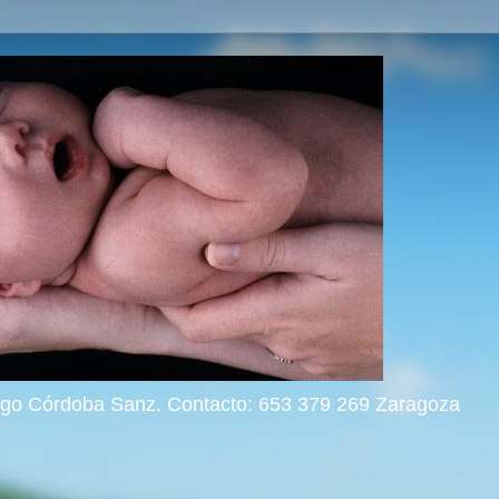
rigo Córdoba Sanz. Contacto: 653 379 269 Zaragoza