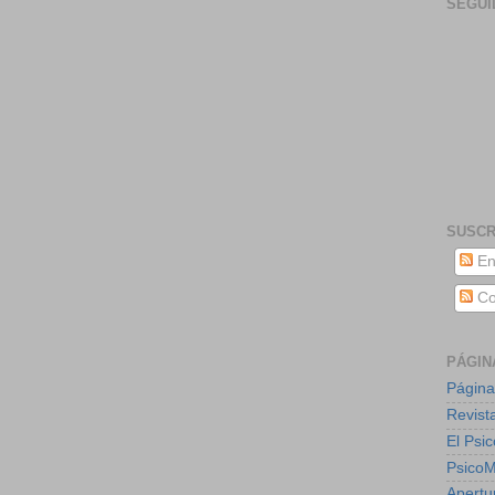
SEGUI
SUSCR
En
Co
PÁGIN
Página
Revist
El Psic
Psico
Apertu