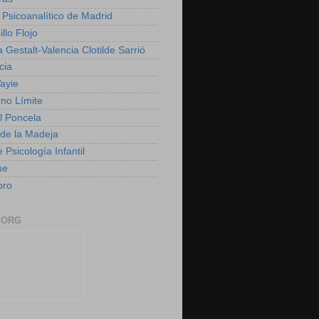
 Psicoanalítico de Madrid
illo Flojo
 Gestalt-Valencia Clotilde Sarrió
cia
ayie
rno Límite
 Poncela
o de la Madeja
 Psicología Infantil
me
bro
.ORG