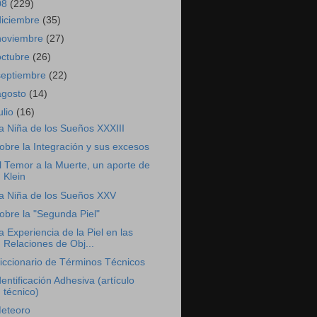
08
(229)
diciembre
(35)
noviembre
(27)
octubre
(26)
septiembre
(22)
agosto
(14)
ulio
(16)
a Niña de los Sueños XXXIII
obre la Integración y sus excesos
l Temor a la Muerte, un aporte de
Klein
a Niña de los Sueños XXV
obre la "Segunda Piel"
a Experiencia de la Piel en las
Relaciones de Obj...
iccionario de Términos Técnicos
dentificación Adhesiva (artículo
técnico)
eteoro