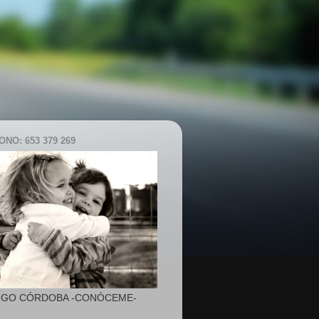
NO: 653 379 269
IGO CÓRDOBA -CONÓCEME-