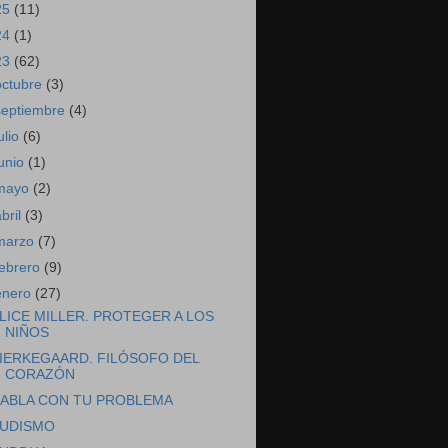
25
(11)
24
(1)
23
(62)
octubre
(3)
septiembre
(4)
ulio
(6)
junio
(1)
mayo
(2)
abril
(3)
marzo
(7)
febrero
(9)
enero
(27)
LICE MILLER. PROTEGER A LOS
NIÑOS
IERKEGAARD. FILÓSOFO DEL
CORAZÓN
ABLA CON TU PROBLEMA
UDISMO