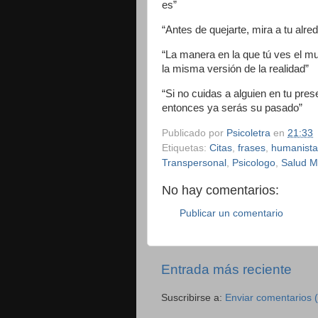
es”
“Antes de quejarte, mira a tu alre
“La manera en la que tú ves el m
la misma versión de la realidad”
“Si no cuidas a alguien en tu pres
entonces ya serás su pasado”
Publicado por
Psicoletra
en
21:33
Etiquetas:
Citas
,
frases
,
humanista
Transpersonal
,
Psicologo
,
Salud M
No hay comentarios:
Publicar un comentario
Entrada más reciente
Suscribirse a:
Enviar comentarios 