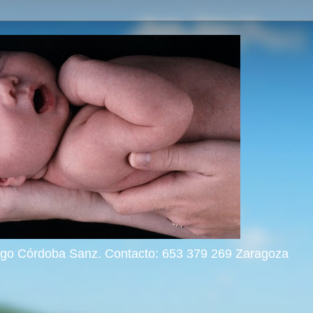
rigo Córdoba Sanz. Contacto: 653 379 269 Zaragoza