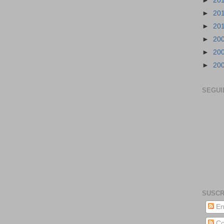
►
20
►
20
►
20
►
20
►
20
►
20
SEGUI
SUSCR
En
Co