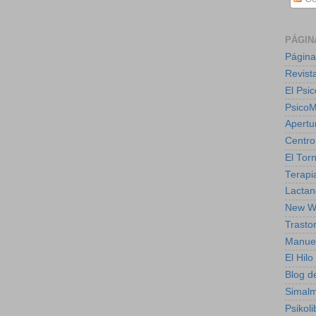
PÁGIN
Página
Revist
El Psic
Psico
Apertu
Centro
El Torn
Terapia
Lactan
New W
Trasto
Manuel
El Hil
Blog de
Simal
Psikoli