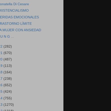
onatella Di Cesare
XISTENCIALISMO
ERIDAS EMOCIONALES
RASTORNO LÍMITE
A MUJER CON ANSIEDAD
 U N G ...
22
(282)
21
(670)
20
(487)
19
(113)
18
(164)
17
(238)
16
(652)
15
(424)
14
(755)
13
(1270)