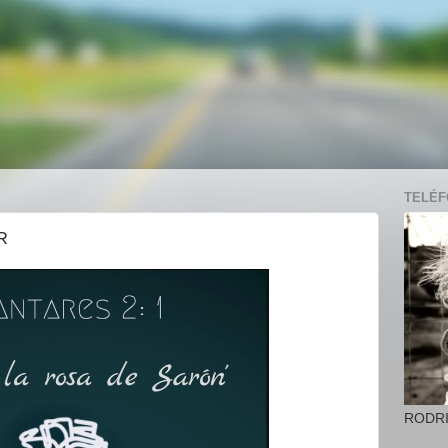
TELÉFO
R
RODR