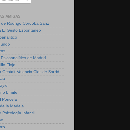
AS AMIGAS
 de Rodrigo Córdoba Sanz
a El Gesto Espontáneo
oanalítico
Mundo
ras
 Psicoanalítico de Madrid
illo Flojo
 Gestalt-Valencia Clotilde Sarrió
cia
ayie
rno Límite
 Poncela
o de la Madeja
 Psicología Infantil
me
bro