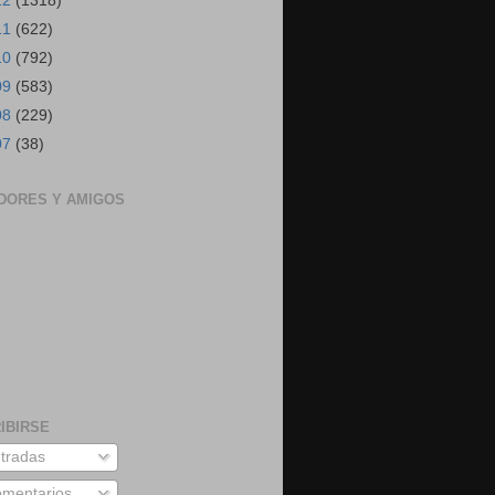
12
(1318)
11
(622)
10
(792)
09
(583)
08
(229)
07
(38)
DORES Y AMIGOS
IBIRSE
tradas
mentarios