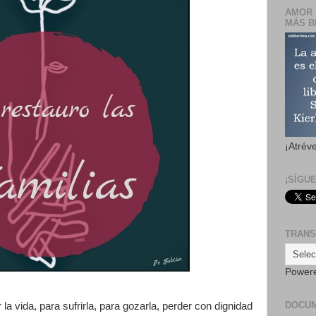
AMOR 
MÁS B
¡Atrév
¡SÍGU
TRANS
Power
DOCU
 la vida, para sufrirla, para gozarla, perder con dignidad