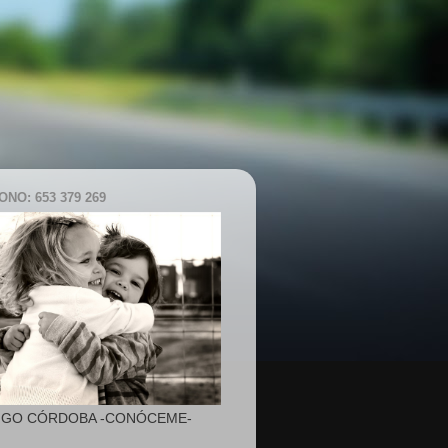
NO: 653 379 269
IGO CÓRDOBA -CONÓCEME-