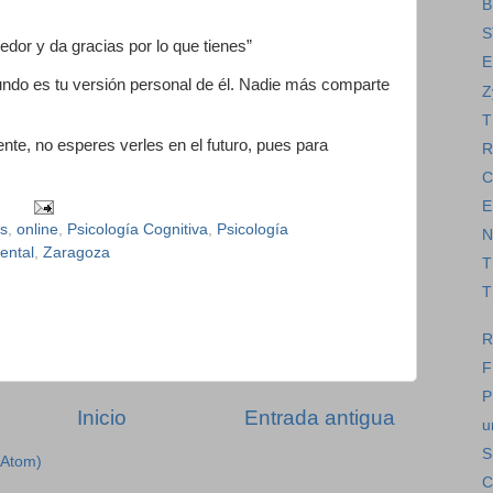
B
S
dedor y da gracias por lo que tienes”
E
undo es tu versión personal de él. Nadie más comparte
Z
T
ente, no esperes verles en el futuro, pues para
R
C
E
s
,
online
,
Psicología Cognitiva
,
Psicología
N
ental
,
Zaragoza
T
T
R
F
P
Inicio
Entrada antigua
u
S
(Atom)
C