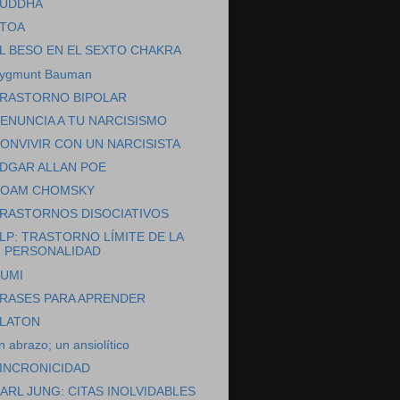
UDDHA
TOA
L BESO EN EL SEXTO CHAKRA
ygmunt Bauman
RASTORNO BIPOLAR
ENUNCIA A TU NARCISISMO
ONVIVIR CON UN NARCISISTA
DGAR ALLAN POE
OAM CHOMSKY
RASTORNOS DISOCIATIVOS
LP: TRASTORNO LÍMITE DE LA
PERSONALIDAD
UMI
RASES PARA APRENDER
LATON
n abrazo; un ansiolítico
INCRONICIDAD
ARL JUNG: CITAS INOLVIDABLES