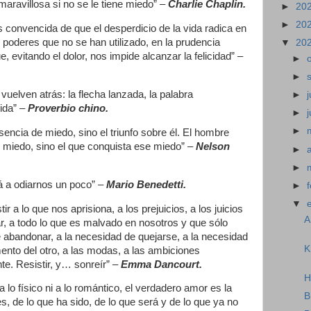
maravillosa si no se le tiene miedo” –
Charlie Chaplin.
►
20
►
20
 convencida de que el desperdicio de la vida radica en
 poderes que no se han utilizado, en la prudencia
▼
20
, evitando el dolor, nos impide alcanzar la felicidad” –
►
►
vuelven atrás: la flecha lanzada, la palabra
►
j
ida” –
Proverbio chino.
►
►
sencia de miedo, sino el triunfo sobre él. El hombre
e miedo, sino el que conquista ese miedo” –
Nelson
►
►
á a odiarnos un poco” –
Mario Benedetti.
►
▼
tir a lo que nos aprisiona, a los prejuicios, a los juicios
A
ar, a todo lo que es malvado en nosotros y que sólo
 abandonar, a la necesidad de quejarse, a la necesidad
K
ento del otro, a las modas, a las ambiciones
e. Resistir, y… sonreír” –
Emma Dancourt.
H
lo físico ni a lo romántico, el verdadero amor es la
B
es, de lo que ha sido, de lo que será y de lo que ya no