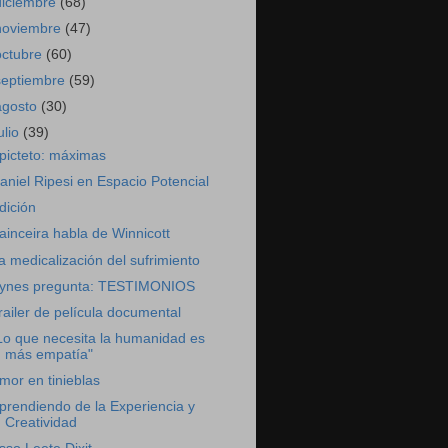
diciembre
(68)
noviembre
(47)
octubre
(60)
septiembre
(59)
agosto
(30)
ulio
(39)
picteto: máximas
aniel Ripesi en Espacio Potencial
dición
ainceira habla de Winnicott
a medicalización del sufrimiento
ynes pregunta: TESTIMONIOS
railer de película documental
Lo que necesita la humanidad es
más empatía"
mor en tinieblas
prendiendo de la Experiencia y
Creatividad