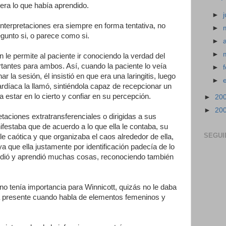
 era lo que había aprendido.
►
nterpretaciones era siempre en forma tentativa, no
►
egunto si, o parece como si.
►
►
 le permite al paciente ir conociendo la verdad del
rtantes para ambos. Así, cuando la paciente lo veía
►
r la sesión, él insistió en que era una laringitis, luego
►
ardíaca la llamó, sintiéndola capaz de recepcionar un
 estar en lo cierto y confiar en su percepción.
►
20
►
20
taciones extratransferenciales o dirigidas a sus
estaba que de acuerdo a lo que ella le contaba, su
SEGUI
 caótica y que organizaba el caos alrededor de ella,
 ya que ella justamente por identificación padecía de lo
ió y aprendió muchas cosas, reconociendo también
o tenía importancia para Winnicott, quizás no le daba
a presente cuando habla de elementos femeninos y