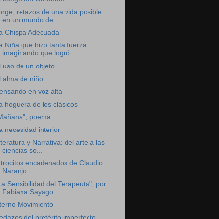
orge, retazos de una vida posible
en un mundo de ...
a Chispa Adecuada
a Niña que hizo tanta fuerza
imaginando que logró...
l uso de un objeto
l alma de niño
ensando en voz alta
a hoguera de los clásicos
Mañana", poema
a necesidad interior
iteratura y Narrativa: del arte a las
ciencias so...
 trocitos encadenados de Claudio
Naranjo
La Sensibilidad del Terapeuta"; por
Fabiana Sayago
terno Movimiento
edazos del pretérito imperfecto