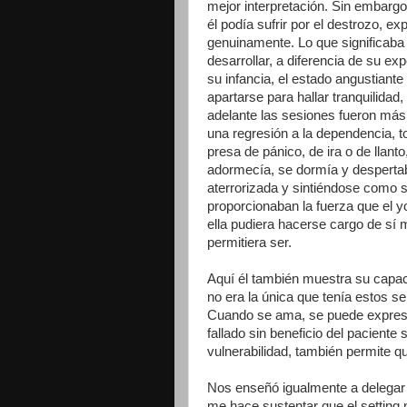
mejor interpretación. Sin embargo
él podía sufrir por el destrozo, e
genuinamente. Lo que significaba t
desarrollar, a diferencia de su exp
su infancia, el estado angustiante
apartarse para hallar tranquilidad
adelante las sesiones fueron más 
una regresión a la dependencia, 
presa de pánico, de ira o de llan
adormecía, se dormía y despertab
aterrorizada y sintiéndose como 
proporcionaban la fuerza que el y
ella pudiera hacerse cargo de sí 
permitiera ser.
Aquí él también muestra su capaci
no era la única que tenía estos se
Cuando se ama, se puede expresarl
fallado sin beneficio del paciente
vulnerabilidad, también permite qu
Nos enseñó igualmente a delegar e
me hace sustentar que el setting