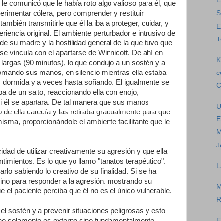
E
 le comunicó que le había roto algo valioso para él, que
xperimentar cólera, pero comprender y restituir
S
ambién transmitirle que él la iba a proteger, cuidar, y
E
eriencia original. El ambiente perturbador e intrusivo de
T
 de su madre y la hostilidad general de la que tuvo que
, se vincula con el apartarse de Winnicott. De ahí en
K
largas (90 minutos), lo que condujo a un sostén y a
tomando sus manos, en silencio mientras ella estaba
c
to, dormida y a veces hasta soñando. El igualmente se
C
a de un salto, reaccionando ella con enojo,
si él se apartara. De tal manera que sus manos
U
o de ella carecía y las retiraba gradualmente para que
E
misma, proporcionándole el ambiente facilitante que le
M
J
dad de utilizar creativamente su agresión y que ella
ntimientos. Es lo que yo llamo "tanatos terapéutico".
L
o sabiendo lo creativo de su finalidad. Si se ha
 sino para responder a la agresión, mostrando su
M
e el paciente perciba que él no es el único vulnerable.
R
l sostén y a prevenir situaciones peligrosas y esto
 no solamente es externo sino fundamentalmente
E