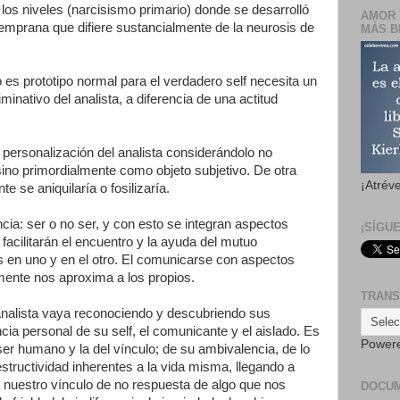
 los niveles (narcisismo primario) donde se desarrolló
AMOR 
emprana que difiere sustancialmente de la neurosis de
MÁS B
no es prototipo normal para el verdadero self necesita un
iminativo del analista, a diferencia de una actitud
personalización del analista considerándolo no
ino primordialmente como objeto subjetivo. De otra
¡Atrév
te se aniquilaría o fosilizaría.
cia: ser o no ser, y con esto se integran aspectos
¡SÍGU
acilitarán el encuentro y la ayuda del mutuo
 en uno y en el otro. El comunicarse con aspectos
emente nos aproxima a los propios.
TRANS
analista vaya reconociendo y descubriendo sus
ia personal de su self, el comunicante y el aislado. Es
Power
ser humano y la del vínculo; de su ambivalencia, de lo
structividad inherentes a la vida misma, llegando a
uestro vínculo de no respuesta de algo que nos
DOCU