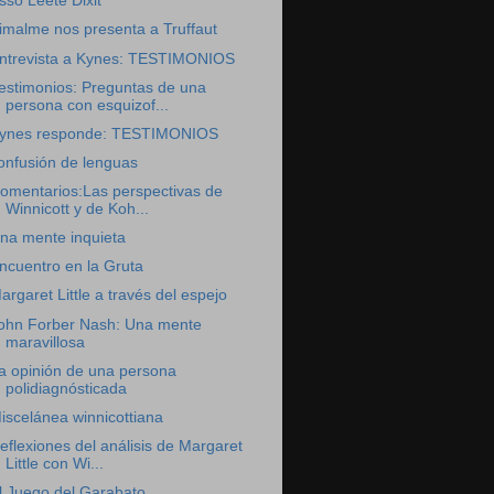
sso Leete Dixit
imalme nos presenta a Truffaut
ntrevista a Kynes: TESTIMONIOS
estimonios: Preguntas de una
persona con esquizof...
ynes responde: TESTIMONIOS
onfusión de lenguas
omentarios:Las perspectivas de
Winnicott y de Koh...
na mente inquieta
ncuentro en la Gruta
argaret Little a través del espejo
ohn Forber Nash: Una mente
maravillosa
a opinión de una persona
polidiagnósticada
iscelánea winnicottiana
eflexiones del análisis de Margaret
Little con Wi...
l Juego del Garabato