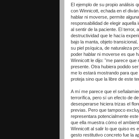
El ejemplo de su propio análisis 
con Winnicott, echada en el diván 
hablar ni moverse, permite algun
responsabilidad de elegir aquell
al sentir de la paciente. El terro
destructividad que le hacía exper
bajo la manta, objeto transiciona
su piel psíquica, de naturaleza pr
poder hablar ni moverse es que h
Winnicott le dijo: "me parece que
presente. Otra hubiera podido ser:
me lo estará mostrando para que 
proteja sino que la libre de este t
A mí me parece que el señalamient
terrorífica, pero sí un efecto de 
desesperarse hiciera trizas el flo
previas. Pero que tampoco excluye
representara potencialmente este
que ella muestra cómo el ambient
Winnicott al salir lo que quiso es 
gesto restitutivo concreto fue la ap