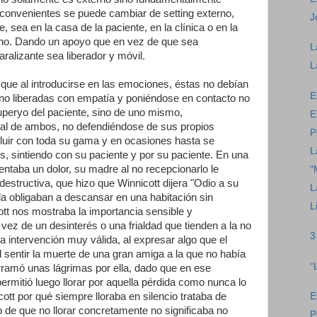
s convenientes se puede cambiar de setting externo,
J
 sea en la casa de la paciente, en la clínica o en la
erno. Dando un apoyo que en vez de que sea
L
alizante sea liberador y móvil.
L
ue al introducirse en las emociones, éstas no debían
E
no liberadas con empatía y poniéndose en contacto no
superyo del paciente, sino de uno mismo,
E
ral de ambos, no defendiéndose de sus propios
P
fluir con toda su gama y en ocasiones hasta se
L
los, sintiendo con su paciente y por su paciente. En una
entaba un dolor, su madre al no recepcionarlo le
"
estructiva, que hizo que Winnicott dijera "Odio a su
L
a obligaban a descansar en una habitación sin
L
cott nos mostraba la importancia sensible y
 vez de un desinterés o una frialdad que tienden a la no
3
a intervención muy válida, al expresar algo que el
l sentir la muerte de una gran amiga a la que no había
“
rramó unas lágrimas por ella, dado que en ese
ermitió luego llorar por aquella pérdida como nunca lo
E
ott por qué siempre lloraba en silencio trataba de
cho de que no llorar concretamente no significaba no
P