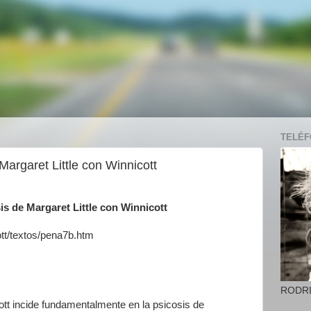
TELÉFO
Margaret Little con Winnicott
sis de Margaret Little con Winnicott
ott/textos/pena7b.htm
RODR
ott incide fundamentalmente en la psicosis de