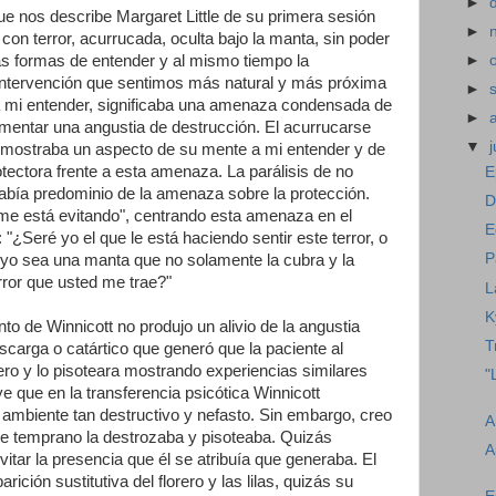
►
que nos describe Margaret Little de su primera sesión
►
con terror, acurrucada, oculta bajo la manta, sin poder
as formas de entender y al mismo tiempo la
►
a intervención que sentimos más natural y más próxima
►
r, a mi entender, significaba una amenaza condensada de
►
imentar una angustia de destrucción. El acurrucarse
▼
j
l, mostraba un aspecto de su mente a mi entender y de
otectora frente a esta amenaza. La parálisis de no
E
abía predominio de la amenaza sobre la protección.
D
 me está evitando", centrando esta amenaza en el
E
 "¿Seré yo el que le está haciendo sentir este terror, o
P
yo sea una manta que no solamente la cubra y la
error que usted me trae?"
L
K
o de Winnicott no produjo un alivio de la angustia
T
descarga o catártico que generó que la paciente al
rero y lo pisoteara mostrando experiencias similares
"
 que en la transferencia psicótica Winnicott
 ambiente tan destructivo y nefasto. Sin embargo, creo
A
e temprano la destrozaba y pisoteaba. Quizás
A
evitar la presencia que él se atribuía que generaba. El
arición sustitutiva del florero y las lilas, quizás su