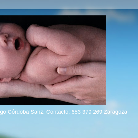
rigo Córdoba Sanz. Contacto: 653 379 269 Zaragoza