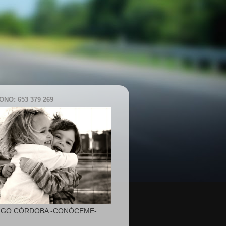
NO: 653 379 269
IGO CÓRDOBA -CONÓCEME-