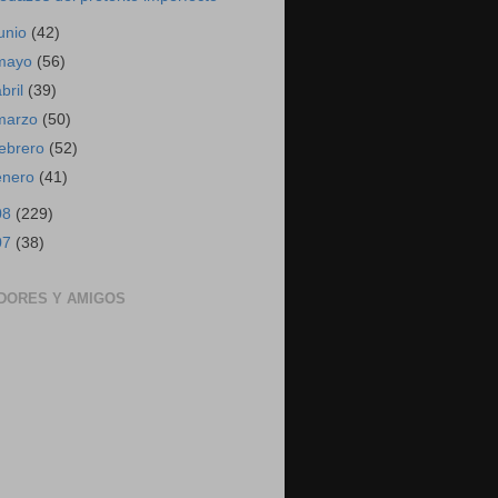
junio
(42)
mayo
(56)
abril
(39)
marzo
(50)
febrero
(52)
enero
(41)
08
(229)
07
(38)
DORES Y AMIGOS