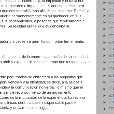
frialdad, la indiferencia, la impiedad y la rabia que
►
20
mos oscuros e impotentes. Y aquí se percibe otra
►
20
 que nos trasmitió más allá de las palabras. Percibí la
►
20
 y muerte permanentemente en su quehacer, en sus
 sus pensamientos, a pesar de que teóricamente él
►
20
es. Su realidad era tal que evidenciaba su
►
20
►
20
gedor y a veces se permitía confrontar firmemente,
►
20
►
20
►
20
sión, a pesar de la enorme valoración de su intimidad,
ía abrir y exponer al paciente temas que tenían que ver
►
20
►
20
►
20
nte perturbados se enfrentará a las angustias que
pervivencia y a la identidad; es decir, a la psicosis
►
20
enderá la comunicación no verbal, lo mismo que el
►
20
 el simple reconocimiento de un movimiento
►
20
 como de la mutualidad de la experiencia. La revisión
►
20
s clínicos serán la base indispensable para el
teoría y de la metapsicología.
▼
20