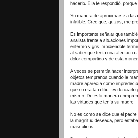
hacerlo. Ella le respondió, porque
Su manera de aproximarse a las i
infalible. Creo que, quizás, me pr
Es importante señalar que también
analista frente a situaciones impo
enfermo y gris impidiéndole termina
al saber que tenía una afección c
dolor compartido y de esta manera
A veces se permitía hacer interpre
objetos tempranos cuando le manif
madre aparecía como impredecible
que no era tan difícil evidenciarlo
mismo. De esta manera comprend
las virtudes que tenía su madre.
No es como se dice que el padre n
la magnitud deseada, pero estab
masculinos.