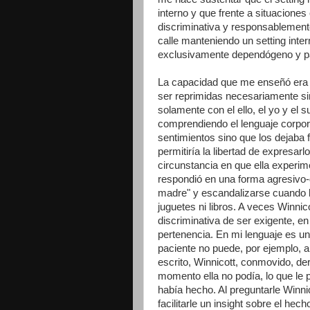
interno y que frente a situacione
discriminativa y responsablemente,
calle manteniendo un setting int
exclusivamente dependógeno y par
La capacidad que me enseñó era q
ser reprimidas necesariamente si
solamente con el ello, el yo y el 
comprendiendo el lenguaje corpo
sentimientos sino que los dejaba 
permitiría la libertad de expresar
circunstancia en que ella experim
respondió en una forma agresivo-d
madre" y escandalizarse cuando l
juguetes ni libros. A veces Winni
discriminativa de ser exigente, en
pertenencia. En mi lenguaje es un
paciente no puede, por ejemplo, a
escrito, Winnicott, conmovido, de
momento ella no podía, lo que le p
había hecho. Al preguntarle Winnic
facilitarle un insight sobre el he