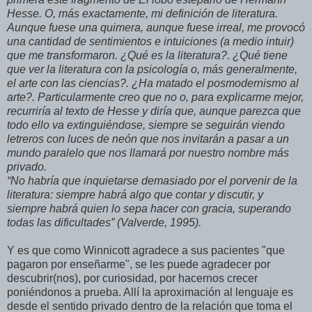
Hesse. O, más exactamente, mi definición de literatura.
Aunque fuese una quimera, aunque fuese irreal, me provocó
una cantidad de sentimientos e intuiciones (a medio intuir)
que me transformaron. ¿Qué es la literatura?. ¿Qué tiene
que ver la literatura con la psicología o, más generalmente,
el arte con las ciencias?. ¿Ha matado el posmodernismo al
arte?. Particularmente creo que no o, para explicarme mejor,
recurriría al texto de Hesse y diría que, aunque parezca que
todo ello va extinguiéndose, siempre se seguirán viendo
letreros con luces de neón que nos invitarán a pasar a un
mundo paralelo que nos llamará por nuestro nombre más
privado.
“No habría que inquietarse demasiado por el porvenir de la
literatura: siempre habrá algo que contar y discutir, y
siempre habrá quien lo sepa hacer con gracia, superando
todas las dificultades” (Valverde, 1995).
Y es que como Winnicott agradece a sus pacientes "que
pagaron por enseñarme", se les puede agradecer por
descubrir(nos), por curiosidad, por hacernos crecer
poniéndonos a prueba. Allí la aproximación al lenguaje es
desde el sentido privado dentro de la relación que toma el