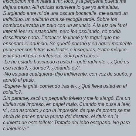
inscripción me invitara a mí, loco, y la pequeña puerta me
dejara pasar. Allí quizás estuviera lo que yo anhelaba.
Surgiendo ante mí de una oscura bocacalle, me asustó un
individuo, un solitario que se recogía tarde. Sobre los
hombros llevaba un palo con un anuncio. A la luz del farol
intenté leer su estandarte, pero iba oscilando, no podía
descifrarse nada. Entonces le llamé y le rogué que me
enseñara el anuncio. Se quedó parado y en aquel momento
pude leer con letras vacilantes e inseguras: teatro mágico.
Entrada no para cualquiera. Sólo para locos.
-Le he estado buscando a usted – grité radiante -. ¿Qué es
ese teatro?, ¿dónde?, ¿cuándo es?.
-No es para cualquiera- dijo indiferente, con voz de sueño, y
apretó el paso.
-Espere- le grité, corriendo tras él-. ¿Qué lleva usted en el
bolsillo?.
Sin pararse, sacó un pequeño folleto y me lo alargó. Era un
librillo mal impreso, en papel malo. Cuando me puse a leer,
vi , con asombro y con la impresión de que de pronto se me
abría de par en par la puerta del destino, el título en la
cubierta de este folleto: Tratado del lobo estepario. No para
cualquiera.”