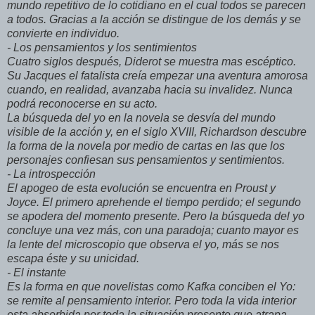
mundo repetitivo de lo cotidiano en el cual todos se parecen
a todos. Gracias a la acción se distingue de los demás y se
convierte en individuo.
- Los pensamientos y los sentimientos
Cuatro siglos después, Diderot se muestra mas escéptico.
Su Jacques el fatalista creía empezar una aventura amorosa
cuando, en realidad, avanzaba hacia su invalidez. Nunca
podrá reconocerse en su acto.
La búsqueda del yo en la novela se desvía del mundo
visible de la acción y, en el siglo XVIII, Richardson descubre
la forma de la novela por medio de cartas en las que los
personajes confiesan sus pensamientos y sentimientos.
- La introspección
El apogeo de esta evolución se encuentra en Proust y
Joyce. El primero aprehende el tiempo perdido; el segundo
se apodera del momento presente. Pero la búsqueda del yo
concluye una vez más, con una paradoja; cuanto mayor es
la lente del microscopio que observa el yo, más se nos
escapa éste y su unicidad.
- El instante
Es la forma en que novelistas como Kafka conciben el Yo:
se remite al pensamiento interior. Pero toda la vida interior
esta absorbida por toda la situación presente que atrapa.