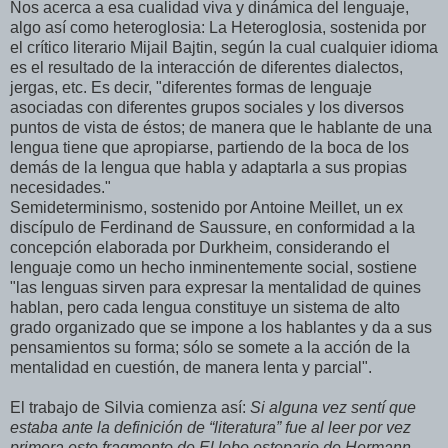
Nos acerca a esa cualidad viva y dinámica del lenguaje,
algo así como heteroglosia: La Heteroglosia, sostenida por
el crítico literario Mijail Bajtin, según la cual cualquier idioma
es el resultado de la interacción de diferentes dialectos,
jergas, etc. Es decir, "diferentes formas de lenguaje
asociadas con diferentes grupos sociales y los diversos
puntos de vista de éstos; de manera que le hablante de una
lengua tiene que apropiarse, partiendo de la boca de los
demás de la lengua que habla y adaptarla a sus propias
necesidades."
Semideterminismo, sostenido por Antoine Meillet, un ex
discípulo de Ferdinand de Saussure, en conformidad a la
concepción elaborada por Durkheim, considerando el
lenguaje como un hecho inminentemente social, sostiene
"las lenguas sirven para expresar la mentalidad de quines
hablan, pero cada lengua constituye un sistema de alto
grado organizado que se impone a los hablantes y da a sus
pensamientos su forma; sólo se somete a la acción de la
mentalidad en cuestión, de manera lenta y parcial".
El trabajo de Silvia comienza así:
Si alguna vez sentí que
estaba ante la definición de “literatura” fue al leer por vez
primera este fragmento de El lobo estepario de Hermann