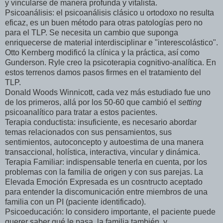
y vincularse de manera profunda y vitalista.
Psicoanálisis: el psicoanálisis clásico u ortodoxo no resulta
eficaz, es un buen método para otras patologías pero no
para el TLP. Se necesita un cambio que suponga
enriquecerse de material interdisciplinar e "interescolástico".
Otto Kernberg modificó la clínica y la práctica, así como
Gunderson. Ryle creo la psicoterapia cognitivo-analítica. En
estos terrenos damos pasos firmes en el tratamiento del
TLP.
Donald Woods Winnicott, cada vez más estudiado fue uno
de los primeros, allá por los 50-60 que cambió el
setting
psicoanalítico para tratar a estos pacientes.
Terapia conductista: insuficiente, es necesario abordar
temas relacionados con sus pensamientos, sus
sentimientos, autoconcepto y autoestima de una manera
transaccional, holística, interactiva, vincular y dinámica.
Terapia Familiar: indispensable tenerla en cuenta, por los
problemas con la familia de origen y con sus parejas. La
Elevada Emoción Expresada es un cosntructo aceptado
para entender la discomunicación entre miembros de una
familia con un PI (paciente identificado).
Psicoeducación: lo considero importante, el paciente puede
querer saber qué le pasa, la familia también, y