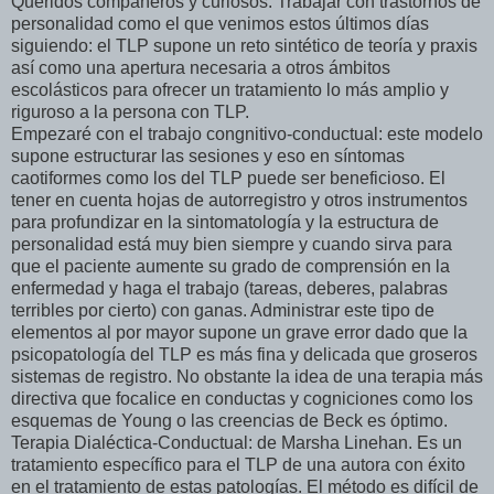
Queridos compañeros y curiosos. Trabajar con trastornos de
personalidad como el que venimos estos últimos días
siguiendo: el TLP supone un reto sintético de teoría y praxis
así como una apertura necesaria a otros ámbitos
escolásticos para ofrecer un tratamiento lo más amplio y
riguroso a la persona con TLP.
Empezaré con el trabajo congnitivo-conductual: este modelo
supone estructurar las sesiones y eso en síntomas
caotiformes como los del TLP puede ser beneficioso. El
tener en cuenta hojas de autorregistro y otros instrumentos
para profundizar en la sintomatología y la estructura de
personalidad está muy bien siempre y cuando sirva para
que el paciente aumente su grado de comprensión en la
enfermedad y haga el trabajo (tareas, deberes, palabras
terribles por cierto) con ganas. Administrar este tipo de
elementos al por mayor supone un grave error dado que la
psicopatología del TLP es más fina y delicada que groseros
sistemas de registro. No obstante la idea de una terapia más
directiva que focalice en conductas y cogniciones como los
esquemas de Young o las creencias de Beck es óptimo.
Terapia Dialéctica-Conductual: de Marsha Linehan. Es un
tratamiento específico para el TLP de una autora con éxito
en el tratamiento de estas patologías. El método es difícil de