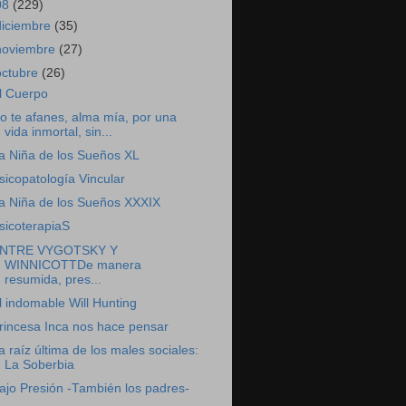
08
(229)
diciembre
(35)
noviembre
(27)
octubre
(26)
l Cuerpo
o te afanes, alma mía, por una
vida inmortal, sin...
a Niña de los Sueños XL
sicopatología Vincular
a Niña de los Sueños XXXIX
sicoterapiaS
NTRE VYGOTSKY Y
WINNICOTTDe manera
resumida, pres...
l indomable Will Hunting
rincesa Inca nos hace pensar
a raíz última de los males sociales:
La Soberbia
ajo Presión -También los padres-