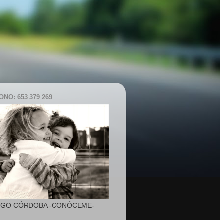
NO: 653 379 269
IGO CÓRDOBA -CONÓCEME-