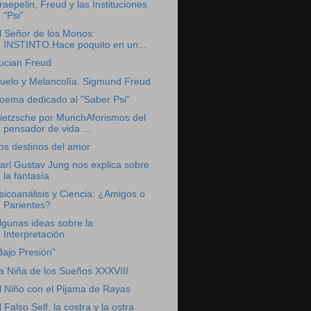
raepelin, Freud y las Instituciones
"Psi"
l Señor de los Monos:
INSTINTO.Hace poquito en un...
ucian Freud
uelo y Melancolía. Sigmund Freud.
oema dedicado al "Saber Psi"
ietzsche por MunchAforismos del
pensador de vida ...
os destinos del amor
arl Gustav Jung nos explica sobre
la fantasía
sicoanálisis y Ciencia: ¿Amigos o
Parientes?
lgunas ideas sobre la
Interpretación
Bajo Presión"
a Niña de los Sueños XXXVIII
l Niño con el Pijama de Rayas
l Falso Self, la costra y la ostra