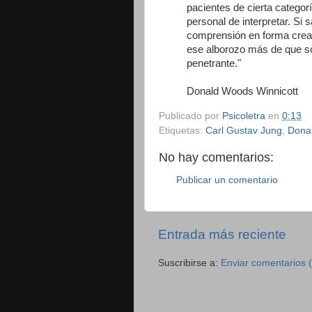
pacientes de cierta categor
personal de interpretar. Si 
comprensión en forma cread
ese alborozo más de que so
penetrante."
Donald Woods Winnicott
Publicado por
Psicoletra
en
0:13
Etiquetas:
Carl Gustav Jung
,
Dona
No hay comentarios:
Publicar un comentario
Entrada más reciente
Suscribirse a:
Enviar comentarios 