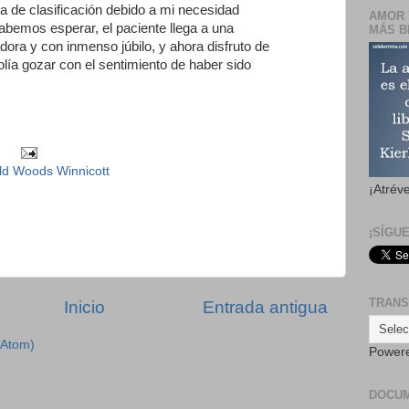
ía de clasificación debido a mi necesidad
AMOR 
sabemos esperar, el paciente llega a una
MÁS B
ora y con inmenso júbilo, y ahora disfruto de
lía gozar con el sentimiento de haber sido
ld Woods Winnicott
¡Atrév
¡SÍGU
TRANS
Inicio
Entrada antigua
(Atom)
Power
DOCU