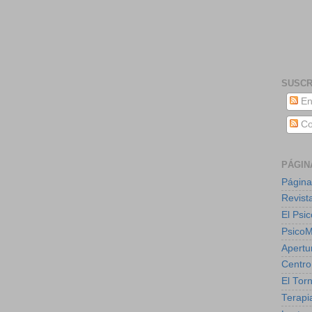
SUSCR
En
Co
PÁGIN
Página
Revist
El Psic
Psico
Apertu
Centro
El Torn
Terapia