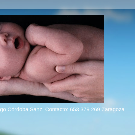
rigo Córdoba Sanz. Contacto: 653 379 269 Zaragoza