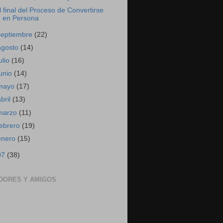
l final del Proceso de Convertirse
en Persona
septiembre
(22)
agosto
(14)
ulio
(16)
junio
(14)
mayo
(17)
abril
(13)
marzo
(11)
febrero
(19)
enero
(15)
07
(38)
DORES Y AMIGOS