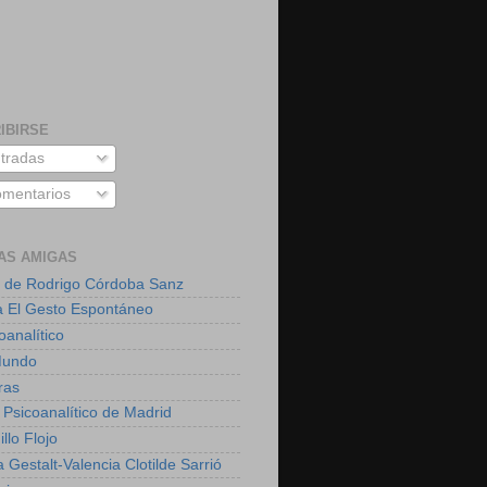
IBIRSE
tradas
mentarios
AS AMIGAS
 de Rodrigo Córdoba Sanz
a El Gesto Espontáneo
oanalítico
Mundo
ras
 Psicoanalítico de Madrid
illo Flojo
 Gestalt-Valencia Clotilde Sarrió