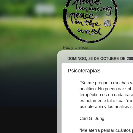
Paz y Ciencia
DOMINGO, 26 DE OCTUBRE DE 200
PsicoterapiaS
"Se me pregunta muchas ve
analítico. No puedo dar sob
terapéutica es en cada caso
estrictamente tal o cual "mé
psicoterapia y los análisis
Carl G. Jung
“Me aterra pensar cuántos