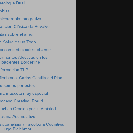
atología Dual
obias
sicoterapia Integrativa
anción Clásica de Revolver
itas sobre el amor
a Salud es un Todo
ensamientos sobre el amor
ormentas Afectivas en los
pacientes Borderline
nformación TLP
florismos: Carlos Castilla del Pino
o somos perfectos
na mascota muy especial
roceso Creativo. Freud
uchas Gracias por tu Amistad
rauma Acumulativo
sicoanálisis y Psicología Cognitiva:
Hugo Bleichmar