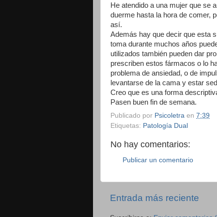
He atendido a una mujer que se a
duerme hasta la hora de comer, p
así.
Además hay que decir que esta s
toma durante muchos años puede l
utilizados también pueden dar pr
prescriben estos fármacos o lo h
problema de ansiedad, o de impul
levantarse de la cama y estar se
Creo que es una forma descriptiva 
Pasen buen fin de semana.
Publicado por
Psicoletra
en
7:39
Etiquetas:
Patología Dual
No hay comentarios:
Publicar un comentario
Entrada más reciente