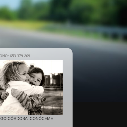
NO: 653 379 269
IGO CÓRDOBA -CONÓCEME-