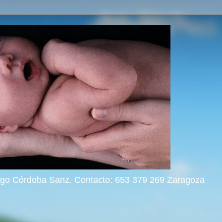
rigo Córdoba Sanz. Contacto: 653 379 269 Zaragoza