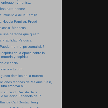
enfoque humanista
Itas para pensar
a Influencia de la Familia
a Novela Familiar. Freud
sicosis. Menassa
e una persona que quiero
a Fragilidad Psíquica
Puede morir el psicoanálisis?
l espíritu de la época sobre la
materia y espíritu
dolescencia
ateria y Espíritu
lgunos detalles de la muerte
ociones teóricas de Melanie Klein,
una creativa a...
nna Freud. Revista de la
Asociación Española de P...
Itas de Carl Gustav Jung