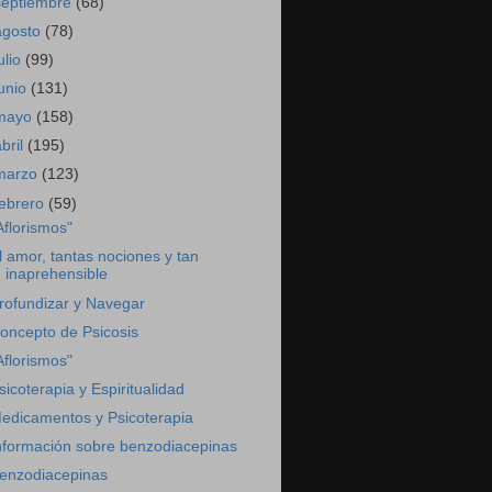
septiembre
(68)
agosto
(78)
ulio
(99)
junio
(131)
mayo
(158)
abril
(195)
marzo
(123)
febrero
(59)
Aflorismos"
l amor, tantas nociones y tan
inaprehensible
rofundizar y Navegar
oncepto de Psicosis
Aflorismos"
sicoterapia y Espiritualidad
edicamentos y Psicoterapia
nformación sobre benzodiacepinas
enzodiacepinas