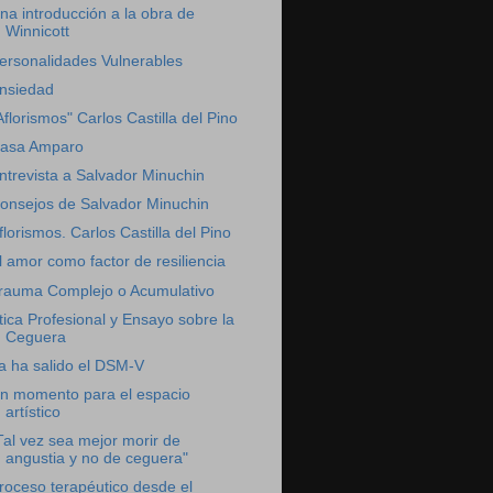
na introducción a la obra de
Winnicott
ersonalidades Vulnerables
nsiedad
Aflorismos" Carlos Castilla del Pino
asa Amparo
ntrevista a Salvador Minuchin
onsejos de Salvador Minuchin
florismos. Carlos Castilla del Pino
l amor como factor de resiliencia
rauma Complejo o Acumulativo
tica Profesional y Ensayo sobre la
Ceguera
a ha salido el DSM-V
n momento para el espacio
artístico
Tal vez sea mejor morir de
angustia y no de ceguera"
roceso terapéutico desde el