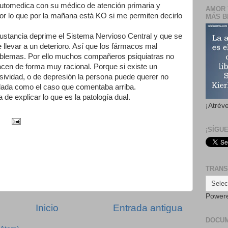
utomedica con su médico de atención primaria y
AMOR 
or lo que por la mañana está KO si me permiten decirlo
MÁS B
ustancia deprime el Sistema Nervioso Central y que se
levar a un deterioro. Así que los fármacos mal
oblemas. Por ello muchos compañeros psiquiatras no
acen de forma muy racional. Porque si existe un
sividad, o de depresión la persona puede querer no
dada como el caso que comentaba arriba.
de explicar lo que es la patología dual.
¡Atrév
¡SÍGU
TRANS
Power
Inicio
Entrada antigua
DOCU