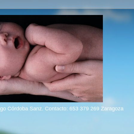
rigo Córdoba Sanz. Contacto: 653 379 269 Zaragoza