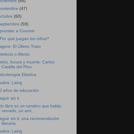
diciembre
(68)
noviembre
(47)
octubre
(60)
septiembre
(59)
prender a Convivir
Por qué juegan los niños?
agore: El Último Trato
ntelecto o Afecto
elos, locura y muerte: Carlos
Castilla del Pino
sicoterapia Elástica
udos: Laing
0 años de educación
eguir sin ti
Un libro es un cerebro que habla;
cerrado, un ami...
eguir sin ti, una recomendación
literaria
udos: Laing