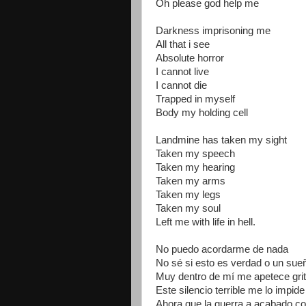
Oh please god help me
Darkness imprisoning me
All that i see
Absolute horror
I cannot live
I cannot die
Trapped in myself
Body my holding cell
Landmine has taken my sight
Taken my speech
Taken my hearing
Taken my arms
Taken my legs
Taken my soul
Left me with life in hell.
No puedo acordarme de nada
No sé si esto es verdad o un sue
Muy dentro de mí me apetece grit
Este silencio terrible me lo impide
Ahora que la guerra a acabado c