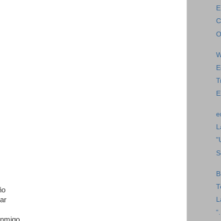
E
C
O
W
E
T
E
e
L
"
S
B
T
ño
ar
L
“
onmigo