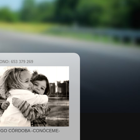
NO: 653 379 269
IGO CÓRDOBA -CONÓCEME-