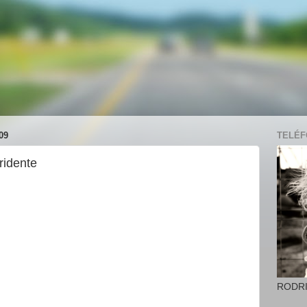
09
TELÉFO
tridente
RODR