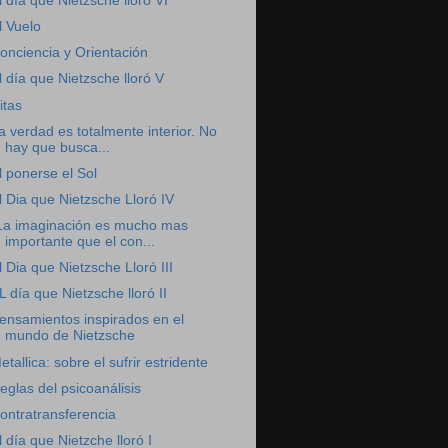
l día que Nietzsche lloró VI
l Vuelo
onciencia y Orientación
l día que Nietzsche lloró V
itas
a verdad es totalmente interior. No
hay que busca...
l ponerse el Sol
l Dia que Nietzsche Lloró IV
La imaginación es mucho mas
importante que el con...
l Dia que Nietzsche Lloró III
L día que Nietzsche lloró II
ensamientos inspirados en el
mundo de Nietzsche
etallica: sobre el sufrir estridente
eglas del psicoanálisis
ontratransferencia
l día que Nietzche lloró I