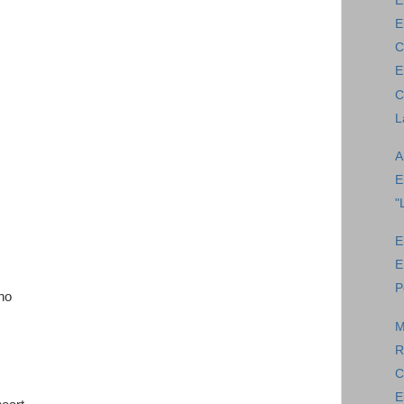
E
E
C
E
C
L
A
E
"
E
E
P
rno
M
R
C
E