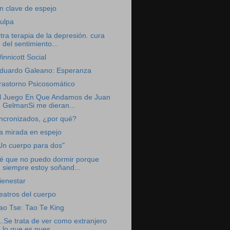
n clave de espejo
ulpa
tra terapia de la depresión. cura
del sentimiento...
innicott Social
duardo Galeano: Esperanza
rastorno Psicosomático
l Juego En Que Andamos de Juan
GelmanSi me dieran...
ncronizados, ¿por qué?
a mirada en espejo
Un cuerpo para dos"
é que no puedo dormir porque
siempre estoy soñand...
ienestar
eatros del cuerpo
ao Tse: Tao Te King
...Se trata de ver como extranjero
lo que es nues...