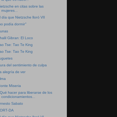
ietzsche en citas sobre las
mujeres...
l día que Nietzsche lloró VII
no podía dormir"
unas
halil Gibran: El Loco
ao Tse: Tao Te King
ao Tse: Tao Te King
uguetes
ura del sentimiento de culpa
a alegría de ver
lma
onte Miseria
Qué hacer para liberarse de los
condicionamientos...
rnesto Sabato
ORT-DA