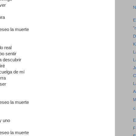
ver
N
ora
E
"
deseo la muerte
D
K
o real
L
bo sentir
a descubrir
L
iré
J
 cuelga de mí
C
rra
L
ser
A
M
deseo la muerte
¿
y uno
E
F
deseo la muerte