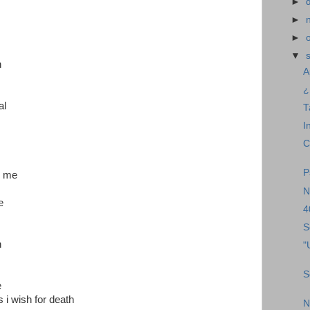
►
►
►
▼
h
A
¿
al
T
I
C
P
n me
N
e
4
S
h
"
S
e
 i wish for death
N