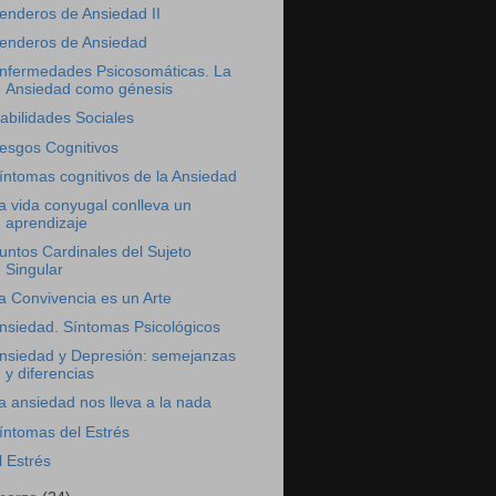
enderos de Ansiedad II
enderos de Ansiedad
nfermedades Psicosomáticas. La
Ansiedad como génesis
abilidades Sociales
esgos Cognitivos
íntomas cognitivos de la Ansiedad
a vida conyugal conlleva un
aprendizaje
untos Cardinales del Sujeto
Singular
a Convivencia es un Arte
nsiedad. Síntomas Psicológicos
nsiedad y Depresión: semejanzas
y diferencias
a ansiedad nos lleva a la nada
íntomas del Estrés
l Estrés