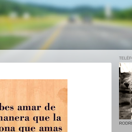
TELÉFO
RODR