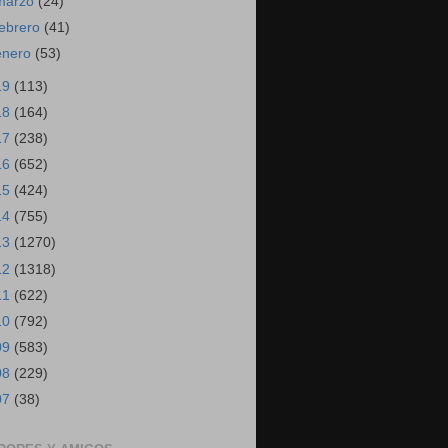
marzo
(24)
febrero
(41)
enero
(53)
19
(113)
18
(164)
17
(238)
16
(652)
15
(424)
14
(755)
13
(1270)
12
(1318)
11
(622)
10
(792)
09
(583)
08
(229)
07
(38)