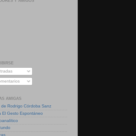
DORES Y AMIGOS
IBIRSE
tradas
mentarios
AS AMIGAS
 de Rodrigo Córdoba Sanz
a El Gesto Espontáneo
oanalítico
Mundo
ras