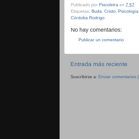
Publicado por
Psicoletra
en
7:57
Etiquetas:
Buda
,
Cristo
,
Psicología
Córdoba Rodrigo
No hay comentarios:
Publicar un comentario
Entrada más reciente
Suscribirse a:
Enviar comentarios 