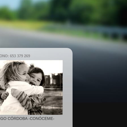
NO: 653 379 269
IGO CÓRDOBA -CONÓCEME-