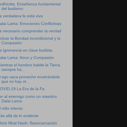
odhicitta. Enseñanza fundamental
del budismo
a verdadera fe está viva
alai Lama: Emociones Conflictivas
s necesario comprender la verdad
ctivar la Bondad incondicional y la
Compasión
a Ignorancia en clave budista
alai Lama: Amor y Compasión
ientras el hombre habite la Tierra
siempre ha...
l ego saca provecho mostrándote
que no hay ot...
OVID-19 La Era de la Fe
er al enemigo como un maestro.
Dalai Lama
l niño interior
ás allá de lo evidente
hich Nhat Hanh: Reencarnación