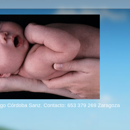
rigo Córdoba Sanz. Contacto: 653 379 269 Zaragoza