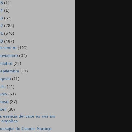
25
(11)
24
(1)
23
(62)
22
(282)
21
(670)
20
(487)
diciembre
(120)
noviembre
(37)
octubre
(22)
septiembre
(17)
agosto
(11)
ulio
(44)
junio
(51)
mayo
(37)
abril
(30)
a esencia del valor es vivir sin
engaños
onsejos de Claudio Naranjo