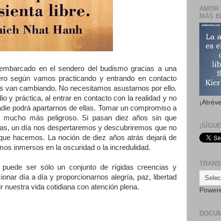
AMOR 
MÁS B
 embarcado en el sendero del budismo gracias a una
pero según vamos practicando y entrando en contacto
ias van cambiando. No necesitamos asustarnos por ello.
o y práctica, al entrar en contacto con la realidad y no
¡Atrév
nadie podrá apartarnos de ellas. Tomar un compromiso a
s mucho más peligroso. Si pasan diez años sin que
¡SÍGU
ias, un día nos despertaremos y descubriremos que no
que hacemos. La noción de diez años atrás dejará de
s inmersos en la oscuridad o la incredulidad.
TRANS
 puede ser sólo un conjunto de rígidas creencias y
onar día a día y proporcionarnos alegría, paz, libertad
ir nuestra vida cotidiana con atención plena.
Power
DOCU