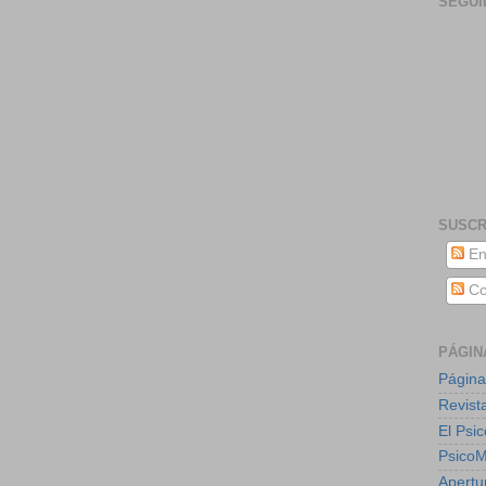
SEGUI
SUSCR
En
Co
PÁGIN
Página
Revist
El Psic
Psico
Apertu