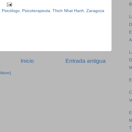
B
,
Psicólogo
,
Psicoterapeuta
,
Thich Nhat Hanh
,
Zaragoza
L
D
E
A
L
D
Inicio
Entrada antigua
M
(Atom)
E
C
V
E
M
T