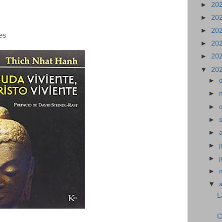
►
20
►
20
►
20
es
►
20
►
20
▼
20
►
►
►
►
►
►
j
►
►
▼
L
C