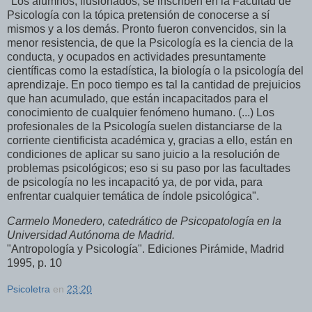
"Los alumnos, ilusionados, se inscriben en la Facultad de
Psicología con la tópica pretensión de conocerse a sí
mismos y a los demás. Pronto fueron convencidos, sin la
menor resistencia, de que la Psicología es la ciencia de la
conducta, y ocupados en actividades presuntamente
científicas como la estadística, la biología o la psicología del
aprendizaje. En poco tiempo es tal la cantidad de prejuicios
que han acumulado, que están incapacitados para el
conocimiento de cualquier fenómeno humano. (...) Los
profesionales de la Psicología suelen distanciarse de la
corriente cientificista académica y, gracias a ello, están en
condiciones de aplicar su sano juicio a la resolución de
problemas psicológicos; eso si su paso por las facultades
de psicología no les incapacitó ya, de por vida, para
enfrentar cualquier temática de índole psicológica".
Carmelo
Monedero
,
catedrático
de
Psicopatología
en
la
Universidad
Autónoma
de
Madrid
.
"Antropología y Psicología". Ediciones Pirámide, Madrid
1995, p. 10
Psicoletra
en
23:20