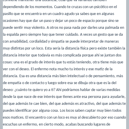
conviene mantener una distancia, cosa que va variando también
dependiendo de los momentos. Cuando te cruzas con un psicótico en el
pasillo que se encuentra en un cuadro agudo ya sabes que en algunas
ocasiones hay que dar un paso y dejar un poco de espacio porque sino se
puede sentir muy violento. A otros no pasa nada por darles una palmada en
la espalda pero siempre hay que tener cuidado. A veces un gesto que se da
con amabilidad, cordialidad y simpatía se puede interpretar de maneras
muy distintas por un loco. Esta sería la distancia física pero existe también la
distancia interior que todavía es más complicada porque ahí se juntan dos
cosas: una es el grado de interés que tu estás teniendo, otra tiene más que
ver con el deseo. El enfermo nota mucho tu interés y ese matiz de la
distancia. Esa es una distancia más bien intelectual o de pensamiento, más
de empatía o de contacto y luego sobre esa se dibuja otra que es la del
deseo: ¿cuánto te quiero yo a ti? Ahí podríamos hablar de varias medidas
desde la que nace de ese interés que tienes ante esa persona para ayudarle,
del que además te cae bien, del que además es atractivo, del que además te
puedes identificar por alguna cosa. Los locos saben captar muy bien todos
esos matices. El encuentro con un loco es muy al descubierto por eso cuando
escuchas un enfermo, en cierto modo, acabas buscando lugares de