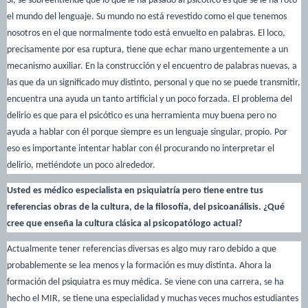
Sí, se sobreentiende que lo que le ha pasado al psicótico es que se le ha roto
el mundo del lenguaje. Su mundo no está revestido como el que tenemos
nosotros en el que normalmente todo está envuelto en palabras. El loco,
precisamente por esa ruptura, tiene que echar mano urgentemente a un
mecanismo auxiliar. En la construcción y el encuentro de palabras nuevas, a
las que da un significado muy distinto, personal y que no se puede transmitir,
encuentra una ayuda un tanto artificial y un poco forzada. El problema del
delirio es que para el psicótico es una herramienta muy buena pero no
ayuda a hablar con él porque siempre es un lenguaje singular, propio. Por
eso es importante intentar hablar con él procurando no interpretar el
delirio, metiéndote un poco alrededor.
Usted es médico especialista en psiquiatría pero tiene entre tus
referencias obras de la cultura, de la filosofía, del psicoanálisis. ¿Qué
cree que enseña la cultura clásica al psicopatólogo actual?
Actualmente tener referencias diversas es algo muy raro debido a que
probablemente se lea menos y la formación es muy distinta. Ahora la
formación del psiquiatra es muy médica. Se viene con una carrera, se ha
hecho el MIR, se tiene una especialidad y muchas veces muchos estudiantes