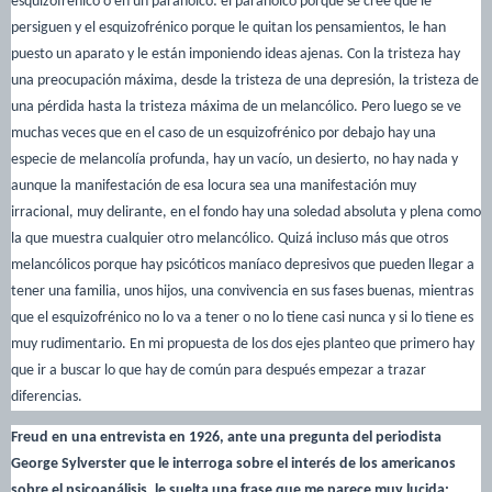
esquizofrénico o en un paranoico: el paranoico porque se cree que le
persiguen y el esquizofrénico porque le quitan los pensamientos, le han
puesto un aparato y le están imponiendo ideas ajenas. Con la tristeza hay
una preocupación máxima, desde la tristeza de una depresión, la tristeza de
una pérdida hasta la tristeza máxima de un melancólico. Pero luego se ve
muchas veces que en el caso de un esquizofrénico por debajo hay una
especie de melancolía profunda, hay un vacío, un desierto, no hay nada y
aunque la manifestación de esa locura sea una manifestación muy
irracional, muy delirante, en el fondo hay una soledad absoluta y plena como
la que muestra cualquier otro melancólico. Quizá incluso más que otros
melancólicos porque hay psicóticos maníaco depresivos que pueden llegar a
tener una familia, unos hijos, una convivencia en sus fases buenas, mientras
que el esquizofrénico no lo va a tener o no lo tiene casi nunca y si lo tiene es
muy rudimentario. En mi propuesta de los dos ejes planteo que primero hay
que ir a buscar lo que hay de común para después empezar a trazar
diferencias.
Freud en una entrevista en 1926, ante una pregunta del periodista
George Sylverster que le interroga sobre el interés de los americanos
sobre el psicoanálisis, le suelta una frase que me parece muy lucida: