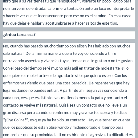
libro que a su vez tienes tu que “enloquecer”, volverte un poco ilógico para
no intervenir de entrada. La primera tentación ante un loco es interpretarle
y hacerle ver que es inconsecuente pero ese no es el camino. En esos casos
hay que dejarle hablar y acostumbrarse a hacer saltos de este tipo.
¿Ardua tarea esa?
No, cuando has pasado mucho tiempo con ellos y has hablado con muchos
sale natural. De la misma manera que si te voy conociendo a ti iré
entreviendo aspectos y vivencias tuyas, temas que te gustan o no te gustan.
Con el paso del tiempo seré mucho más ágil en tratar de molestarte -si lo
que quiero es molestarte- o de agradarte si lo que quiero es eso. Con los
enfermos vas viendo que pasa una cosa parecida. De repente ves que hay
lugares donde no puedes entrar. A partir de ahí, según vas conociendo a
cada uno, ves que es distinto, vas metiendo menos la pata y por tanto el
contacto se vuelve más natural. Quizá sea un contacto que no lleve a un
gran discurso pero cuando un enfermo muy grave se te acerca y te dice:
“¡Oye Colina!”, es que ya ha habido un contacto. Hay que tener en cuenta
que los psicóticos te están observando y midiendo todo el tiempo para
comprobar que su proximidad a ti no es hiriente ni agresiva. La dificultad es