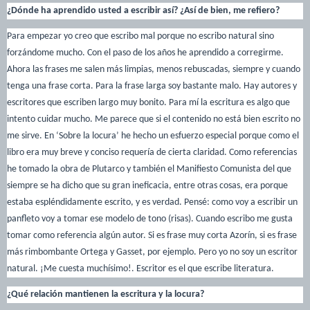
¿Dónde ha aprendido usted a escribir así? ¿Así de bien, me refiero?
Para empezar yo creo que escribo mal porque no escribo natural sino
forzándome mucho. Con el paso de los años he aprendido a corregirme.
Ahora las frases me salen más limpias, menos rebuscadas, siempre y cuando
tenga una frase corta. Para la frase larga soy bastante malo. Hay autores y
escritores que escriben largo muy bonito. Para mí la escritura es algo que
intento cuidar mucho. Me parece que si el contenido no está bien escrito no
me sirve. En ‘Sobre la locura’ he hecho un esfuerzo especial porque como el
libro era muy breve y conciso requería de cierta claridad. Como referencias
he tomado la obra de Plutarco y también el Manifiesto Comunista del que
siempre se ha dicho que su gran ineficacia, entre otras cosas, era porque
estaba espléndidamente escrito, y es verdad. Pensé: como voy a escribir un
panfleto voy a tomar ese modelo de tono (risas). Cuando escribo me gusta
tomar como referencia algún autor. Si es frase muy corta Azorín, si es frase
más rimbombante Ortega y Gasset, por ejemplo. Pero yo no soy un escritor
natural. ¡Me cuesta muchísimo!. Escritor es el que escribe literatura.
¿Qué relación mantienen la escritura y la locura?