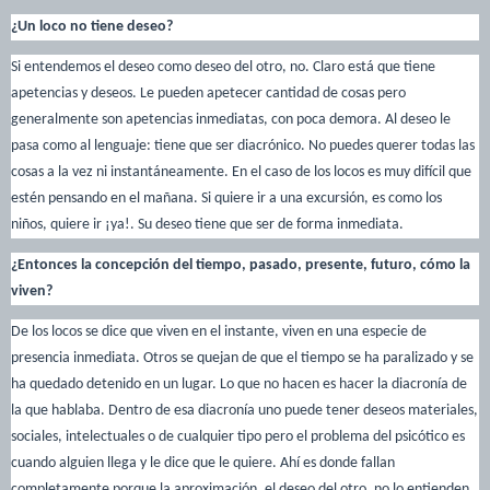
¿Un loco no tiene deseo?
Si entendemos el deseo como deseo del otro, no. Claro está que tiene
apetencias y deseos. Le pueden apetecer cantidad de cosas pero
generalmente son apetencias inmediatas, con poca demora. Al deseo le
pasa como al lenguaje: tiene que ser diacrónico. No puedes querer todas las
cosas a la vez ni instantáneamente. En el caso de los locos es muy difícil que
estén pensando en el mañana. Si quiere ir a una excursión, es como los
niños, quiere ir ¡ya!. Su deseo tiene que ser de forma inmediata.
¿Entonces la concepción del tiempo, pasado, presente, futuro, cómo la
viven?
De los locos se dice que viven en el instante, viven en una especie de
presencia inmediata. Otros se quejan de que el tiempo se ha paralizado y se
ha quedado detenido en un lugar. Lo que no hacen es hacer la diacronía de
la que hablaba. Dentro de esa diacronía uno puede tener deseos materiales,
sociales, intelectuales o de cualquier tipo pero el problema del psicótico es
cuando alguien llega y le dice que le quiere. Ahí es donde fallan
completamente porque la aproximación, el deseo del otro, no lo entienden,