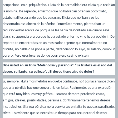
ocupacional en el psiquiátrico. El día de la normalidad era el día que recibían
la nómina. De repente, enfermos que no hablaban o tenían poco trato,
estaban allí esperando que les pagaran. El día que no iban y se les
descontaba ese dinero de la nómina, inmediatamente, planteaban un
recurso verbal acerca de porque se les había descontado ese dinero esos
días si su ausencia era porque había estado enfermo y no había podido ir. De
repente te encontrabas en un mostrador a gente que normalmente no
discute, no habla o se pone a parte, defendiendo lo suyo, su salario, como un
obrero. Pero esos lugares donde ocurre eso casi no existen.
Dice usted en su libro ‘Melancolía y paranoia’: “La tristeza es el eco del
deseo, su llanto, su sollozo”. ¿El deseo tiene algo de dolor?
Sí, siempre. ¿Estamos metidos en duelos continuos, no? Los lacanianos dicen
que a la pérdida hay que convertirla en falta. Realmente, es una expresión
que está muy bien, es muy gráfica. Estamos siempre perdiendo cosas,
amigos, ideales, posibilidades, personas. Continuamente tenemos deseos
insatisfechos. Si a esa pérdida no la conviertes en falta te quedas paralizado,
triste. Es evidente que se necesita un tiempo para recuperar el deseo y