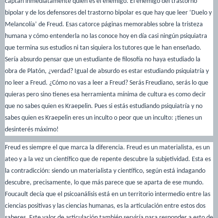
captan inmediatamente quien es el enemigo. El enemigo del trastorno
bipolar y de los defensores del trastorno bipolar es que hay que leer ‘Duelo y
Melancolía’ de Freud. Esas catorce páginas memorables sobre la tristeza
humana y cómo entenderla no las conoce hoy en día casi ningún psiquiatra
que termina sus estudios ni tan siquiera los tutores que le han enseñado.
Sería absurdo pensar que un estudiante de filosofía no haya estudiado la
obra de Platón, ¿verdad? Igual de absurdo es estar estudiando psiquiatría y
no leer a Freud. ¿Cómo no vas a leer a Freud? Serás Freudiano, serás lo que
quieras pero sino tienes esa herramienta mínima de cultura es como decir
que no sabes quien es Kraepelin. Pues si estás estudiando psiquiatría y no
sabes quien es Kraepelin eres un inculto o peor que un inculto: ¡tienes un
desinterés máximo!
Freud es siempre el que marca la diferencia. Freud es un materialista, es un
ateo y a la vez un científico que de repente descubre la subjetividad. Esta es
la contradicción: siendo un materialista y científico, según está indagando
descubre, precisamente, lo que más parece que se aparta de ese mundo.
Foucault decía que el psicoanálisis está en un territorio intermedio entre las
ciencias positivas y las ciencias humanas, es la articulación entre estos dos
saberes. Este valor de articulación también serviría para responder a esto de