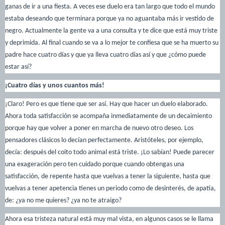
ganas de ir a una fiesta. A veces ese duelo era tan largo que todo el mundo
estaba deseando que terminara porque ya no aguantaba más ir vestido de
negro. Actualmente la gente va a una consulta y te dice que está muy triste
y deprimida. Al final cuando se va a lo mejor te confiesa que se ha muerto su
padre hace cuatro días y que ya lleva cuatro días así y que ¿cómo puede
estar así?
¡Cuatro días y unos cuantos más!
¡Claro! Pero es que tiene que ser así. Hay que hacer un duelo elaborado.
Ahora toda satisfacción se acompaña inmediatamente de un decaimiento
porque hay que volver a poner en marcha de nuevo otro deseo. Los
pensadores clásicos lo decían perfectamente. Aristóteles, por ejemplo,
decía: después del coito todo animal está triste. ¡Lo sabían! Puede parecer
una exageración pero ten cuidado porque cuando obtengas una
satisfacción, de repente hasta que vuelvas a tener la siguiente, hasta que
vuelvas a tener apetencia tienes un periodo como de desinterés, de apatía,
de: ¿ya no me quieres? ¿ya no te atraigo?
Ahora esa tristeza natural está muy mal vista, en algunos casos se le llama