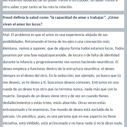
Allí estamos hablando de un poder frente a otro poder, un saber frente a
otro saber y por tanto se ha roto la relación.
Freud definía la salud como “la capacidad de amar y trabajar”. ¿Cómo
viven el amor los locos?
Mal. El problema es que el amor es una experiencia alejada de sus
posibilidades. Retomando el tema de los ejes o una concepción más
kleiniana, vamos a suponer, que de alguna forma todos estamos locos. Todos
pasamos por una fase esquizoparanoide, de locura o de falta de identidad
durante la infancia y progresivamente nos vamos haciendo neuróticos. El
deseo empieza a funcionar dentro de la estructura neurótica: el deseo
siempre es el deseo del otro. En la seducción, por ejemplo, yo busco que tú
me desees, yo te deseo a ti, buscamos deseos comunes. Entramos en una
rueda de un deseo tras otro que no termina nunca, nada más que con la
muerte. Después de un deseo viene otro y de vez en cuando tienes
desfallecimientos y estás triste, estás aburrido. Otras veces estás
entusiasmado y te enamoras. Ese mundo de deseo está excluido de la
psicosis. Un psicótico, pues, es una persona que en ese aspecto no tiene
iniciativa, está inhibido, está arrinconado y no hace nada si no le dices nada.