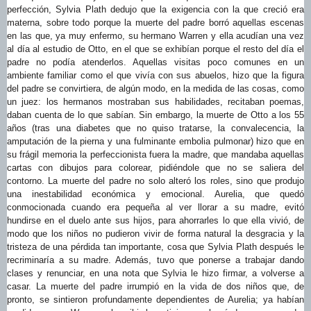
perfección, Sylvia Plath dedujo que la exigencia con la que creció era
materna, sobre todo porque la muerte del padre borró aquellas escenas
en las que, ya muy enfermo, su hermano Warren y ella acudían una vez
al día al estudio de Otto, en el que se exhibían porque el resto del día el
padre no podía atenderlos. Aquellas visitas poco comunes en un
ambiente familiar como el que vivía con sus abuelos, hizo que la figura
del padre se convirtiera, de algún modo, en la medida de las cosas, como
un juez: los hermanos mostraban sus habilidades, recitaban poemas,
daban cuenta de lo que sabían. Sin embargo, la muerte de Otto a los 55
años (tras una diabetes que no quiso tratarse, la convalecencia, la
amputación de la pierna y una fulminante embolia pulmonar) hizo que en
su frágil memoria la perfeccionista fuera la madre, que mandaba aquellas
cartas con dibujos para colorear, pidiéndole que no se saliera del
contorno. La muerte del padre no solo alteró los roles, sino que produjo
una inestabilidad económica y emocional. Aurelia, que quedó
conmocionada cuando era pequeña al ver llorar a su madre, evitó
hundirse en el duelo ante sus hijos, para ahorrarles lo que ella vivió, de
modo que los niños no pudieron vivir de forma natural la desgracia y la
tristeza de una pérdida tan importante, cosa que Sylvia Plath después le
recriminaría a su madre. Además, tuvo que ponerse a trabajar dando
clases y renunciar, en una nota que Sylvia le hizo firmar, a volverse a
casar. La muerte del padre irrumpió en la vida de dos niños que, de
pronto, se sintieron profundamente dependientes de Aurelia; ya habían