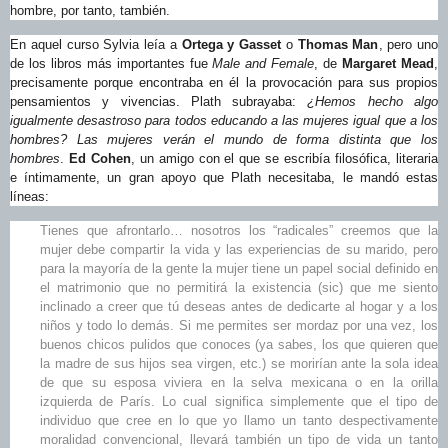
hombre, por tanto, también.
En aquel curso Sylvia leía a
Ortega y Gasset
o
Thomas Man
, pero uno
de los libros más importantes fue
Male and Female
, de
Margaret Mead
,
precisamente porque encontraba en él la provocación para sus propios
pensamientos y vivencias. Plath subrayaba:
¿Hemos hecho algo
igualmente desastroso para todos educando a las mujeres igual que a los
hombres? Las mujeres verán el mundo de forma distinta que los
hombres
.
Ed Cohen
, un amigo con el que se escribía filosófica, literaria
e íntimamente, un gran apoyo que Plath necesitaba, le mandó estas
líneas:
Tienes que afrontarlo… nosotros los “radicales” creemos que la
mujer debe compartir la vida y las experiencias de su marido, pero
para la mayoría de la gente la mujer tiene un papel social definido en
el matrimonio que no permitirá la existencia (sic) que me siento
inclinado a creer que tú deseas antes de dedicarte al hogar y a los
niños y todo lo demás. Si me permites ser mordaz por una vez, los
buenos chicos pulidos que conoces (ya sabes, los que quieren que
la madre de sus hijos sea virgen, etc.) se morirían ante la sola idea
de que su esposa viviera en la selva mexicana o en la orilla
izquierda de París. Lo cual significa simplemente que el tipo de
individuo que cree en lo que yo llamo un tanto despectivamente
moralidad convencional, llevará también un tipo de vida un tanto