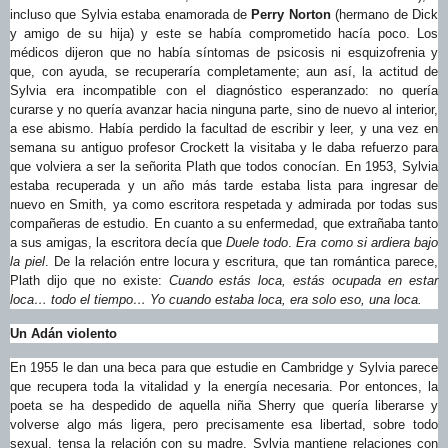
incluso que Sylvia estaba enamorada de
Perry Norton
(hermano de Dick
y amigo de su hija) y este se había comprometido hacía poco. Los
médicos dijeron que no había síntomas de psicosis ni esquizofrenia y
que, con ayuda, se recuperaría completamente; aun así, la actitud de
Sylvia era incompatible con el diagnóstico esperanzado: no quería
curarse y no quería avanzar hacia ninguna parte, sino de nuevo al interior,
a ese abismo. Había perdido la facultad de escribir y leer, y una vez en
semana su antiguo profesor Crockett la visitaba y le daba refuerzo para
que volviera a ser la señorita Plath que todos conocían. En 1953, Sylvia
estaba recuperada y un año más tarde estaba lista para ingresar de
nuevo en Smith, ya como escritora respetada y admirada por todas sus
compañeras de estudio. En cuanto a su enfermedad, que extrañaba tanto
a sus amigas, la escritora decía que
Duele todo
.
Era como si ardiera bajo
la piel
. De la relación entre locura y escritura, que tan romántica parece,
Plath dijo que no existe:
Cuando estás loca, estás ocupada en estar
loca… todo el tiempo… Yo cuando estaba loca, era solo eso, una loca.
Un Adán violento
En 1955 le dan una beca para que estudie en Cambridge y Sylvia parece
que recupera toda la vitalidad y la energía necesaria. Por entonces, la
poeta se ha despedido de aquella niña Sherry que quería liberarse y
volverse algo más ligera, pero precisamente esa libertad, sobre todo
sexual, tensa la relación con su madre. Sylvia mantiene relaciones con