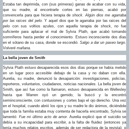
Estaba tan deprimida, con (sus primeras) ganas de acabar con su vida,
que su madre, al encontrarle cortes en las piernas, acabó por
convencerla para que hiciera terapia de
shock
.
Algún dios me agarraba
por las raíces del pelo
. Y aquel dios que le agarraba por las raíces del
pelo con sus voltios azules, con aquella terapia de shock, no fue
suficiente para aplacar el mal de Sylvia Plath, que acabó tomando
somníferos hasta perder el conocimiento. Estuvo inconsciente dos días
en el sótano de su casa, donde se escondió.
Salgo a dar un paseo largo.
Volveré mañana
.
La bella joven de Smith
Sylvia Plath estuvo desaparecida esos dos días porque se había metido
en un lugar poco accesible debajo de la casa y no daban con ella.
Aurelia, su madre, denunció la desaparición: investigaciones, policías,
reporteros, voluntarios, ciudadanos, noticias nacionales. La bella joven de
Smith, que así fue como la llamaron, estuvo desaparecida en Wellesley
hasta que Warren oyó un gemido, la buscó y la encontró
semiinconsciente, con contusiones y cortes bajo el ojo derecho. Una vez
en el hospital, cuando abrió los ojos y su madre le dio ánimos, diciéndole
que toda la familia estaba muy contenta de hacerla encontrado, Sylvia se
lamentó:
Fue mi último acto de amor
. Aurelia explicó que el suicidio se
debía a su incapacidad para escribir, a la falta de fluidez (entonces ya
tenía muchos relatos escritos, además de ser redactora de la revista), o