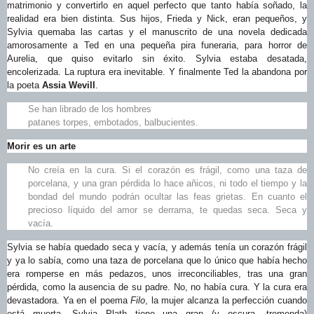
matrimonio y convertirlo en aquel perfecto que tanto había soñado, la
realidad era bien distinta. Sus hijos, Frieda y Nick, eran pequeños, y
Sylvia quemaba las cartas y el manuscrito de una novela dedicada
amorosamente a Ted en una pequeña pira funeraria, para horror de
Aurelia, que quiso evitarlo sin éxito. Sylvia estaba desatada,
encolerizada. La ruptura era inevitable. Y finalmente Ted la abandona por
la poeta
Assia Wevill
.
Se han librado de los hombres
patanes torpes, embotados, balbucientes.
Morir es un arte
No creía en la cura. Si el corazón es frágil, como una taza de
porcelana, y una gran pérdida lo hace añicos, ni todo el tiempo y la
bondad del mundo podrán ocultar las feas grietas. En cuanto el
precioso líquido del amor se derrama, te quedas seca. Seca y
vacía.
Sylvia se había quedado seca y vacía, y además tenía un corazón frágil
y ya lo sabía, como una taza de porcelana que lo único que había hecho
era romperse en más pedazos, unos irreconciliables, tras una gran
pérdida, como la ausencia de su padre. No, no había cura. Y la cura era
devastadora. Ya en el poema
Filo
, la mujer alcanza la perfección cuando
está muerta. Sylvia Plath tiene una gran (y oscura, tremenda)