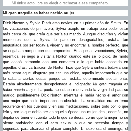
Mi único acto libre es elegir o rechazar a ese compañero.
Mi gran tragedia es haber nacido mujer
Dick Norton
y Sylvia Plath eran novios en su primer año de Smith. En
las vacaciones de primavera, Sylvia aceptó un trabajo para poder estar
más cerca del que creía que sería su marido. Aunque discutían y vivían
momentos que a Sylvia le parecían desagradables, estaba tan
angustiada por ser todavía virgen y no encontrar al hombre perfecto, que
se negaba a romper con su compromiso. En aquellas vacaciones, Sylvia,
resentida, se negó a visitar a Norton cuando este se lo pidió, de modo
que acabó intimando con una camarera a la que había conocido en
aquellos días. La traición de Norton hizo que Sylvia sintiera todavía con
más pesar aquel disgusto por ser una chica, aquella importancia que se
le daba a ciertas cosas porque así estaba determinado socialmente.
Estaba absolutamente decepcionada e indignada:
Mi gran tragedia es
haber nacido mujer
. La poeta se estaba reservando la virginidad para su
marido, posiblemente Dick Norton, mientras él había hecho el amor con
una mujer que no le importaba en absoluto. La sexualidad era un tema
recurrente en los cuentos y en sus meditaciones, sobre todo por lo que
leía y por lo que debía ser en aquella época una mujer ideal; además, no
dejaba de tener en cuenta todo lo que se decía, como que la mujer no se
siente satisfecha con el acto sexual o que se necesita tiempo y
seguridad para alcanzar el placer completo. El sexo era el enemigo; el