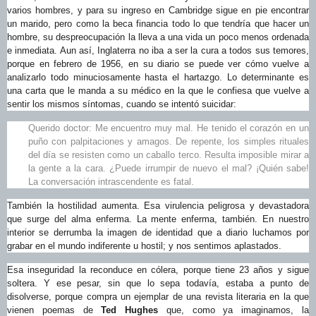
varios hombres, y para su ingreso en Cambridge sigue en pie encontrar
un marido, pero como la beca financia todo lo que tendría que hacer un
hombre, su despreocupación la lleva a una vida un poco menos ordenada
e inmediata. Aun así, Inglaterra no iba a ser la cura a todos sus temores,
porque en febrero de 1956, en su diario se puede ver cómo vuelve a
analizarlo todo minuciosamente hasta el hartazgo. Lo determinante es
una carta que le manda a su médico en la que le confiesa que vuelve a
sentir los mismos síntomas, cuando se intentó suicidar:
Querido doctor: Me encuentro muy mal. He tenido el corazón en un
puño con palpitaciones y amagos. De repente, los simples rituales
del día se resisten como un caballo terco. Resulta imposible mirar a
la gente a la cara. ¿Puede irrumpir de nuevo el mal? ¡Quién sabe!
La conversación intrascendente es fatal.
También la hostilidad aumenta. Esa virulencia peligrosa y devastadora
que surge del alma enferma. La mente enferma, también. En nuestro
interior se derrumba la imagen de identidad que a diario luchamos por
grabar en el mundo indiferente u hostil; y nos sentimos aplastados.
Esa inseguridad la reconduce en cólera, porque tiene 23 años y sigue
soltera. Y ese pesar, sin que lo sepa todavía, estaba a punto de
disolverse, porque compra un ejemplar de una revista literaria en la que
vienen poemas de
Ted Hughes
que, como ya imaginamos, la