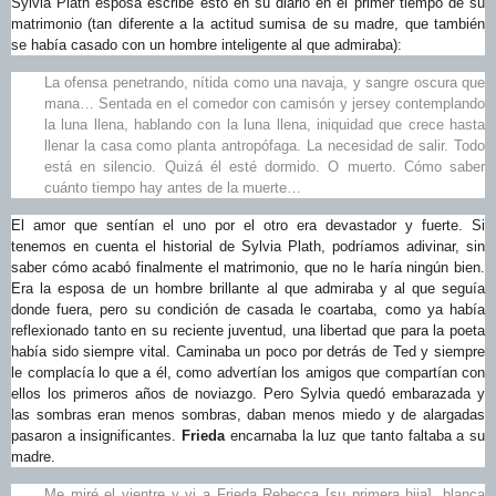
Sylvia Plath esposa escribe esto en su diario en el primer tiempo de su
matrimonio (tan diferente a la actitud sumisa de su madre, que también
se había casado con un hombre inteligente al que admiraba):
La ofensa penetrando, nítida como una navaja, y sangre oscura que
mana… Sentada en el comedor con camisón y jersey contemplando
la luna llena, hablando con la luna llena, iniquidad que crece hasta
llenar la casa como planta antropófaga. La necesidad de salir. Todo
está en silencio. Quizá él esté dormido. O muerto. Cómo saber
cuánto tiempo hay antes de la muerte…
El amor que sentían el uno por el otro era devastador y fuerte. Si
tenemos en cuenta el historial de Sylvia Plath, podríamos adivinar, sin
saber cómo acabó finalmente el matrimonio, que no le haría ningún bien.
Era la esposa de un hombre brillante al que admiraba y al que seguía
donde fuera, pero su condición de casada le coartaba, como ya había
reflexionado tanto en su reciente juventud, una libertad que para la poeta
había sido siempre vital. Caminaba un poco por detrás de Ted y siempre
le complacía lo que a él, como advertían los amigos que compartían con
ellos los primeros años de noviazgo. Pero Sylvia quedó embarazada y
las sombras eran menos sombras, daban menos miedo y de alargadas
pasaron a insignificantes.
Frieda
encarnaba la luz que tanto faltaba a su
madre.
Me miré el vientre y vi a Frieda Rebecca [su primera hija], blanca