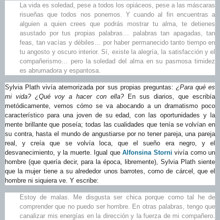
La vida es soledad, pese a todos los opiáceos, pese a las máscaras
risueñas que todos nos ponemos. Y cuando al fin encuentras a
alguien a quien crees que podrás mostrar tu alma, te detienes
asustado por tus propias palabras… palabras tan apagadas, tan
feas, tan vacías y débiles… por haber permanecido tanto tiempo en
tu angosto y oscuro interior. Sí, existe la alegría, la satisfacción y el
compañerismo… pero la soledad del alma en su pasmosa timidez
es abrumadora y espantosa.
Sylvia Plath vivía atemorizada por sus propias preguntas:
¿Para qué es
mi vida? ¿Qué voy a hacer con ella?
En sus diarios, que escribía
metódicamente, vemos cómo se va abocando a un dramatismo poco
característico para una joven de su edad, con las oportunidades y la
mente brillante que poseía; todas las cualidades que tenía se volvían en
su contra, hasta el mundo de angustiarse por no tener pareja, una pareja
real, y creía que se volvía loca, que el sueño era negro, y el
desvanecimiento, y la muerte. Igual que
Alfonsina Storni
vivía como un
hombre (que quería decir, para la época, libremente), Sylvia Plath siente
que la mujer tiene a su alrededor unos barrotes, como de cárcel, que el
hombre ni siquiera ve. Y escribe:
Estoy de malas. Me disgusta ser chica porque como tal he de
comprender que no puedo ser hombre. En otras palabras, tengo que
canalizar mis energías en la dirección y la fuerza de mi compañero.