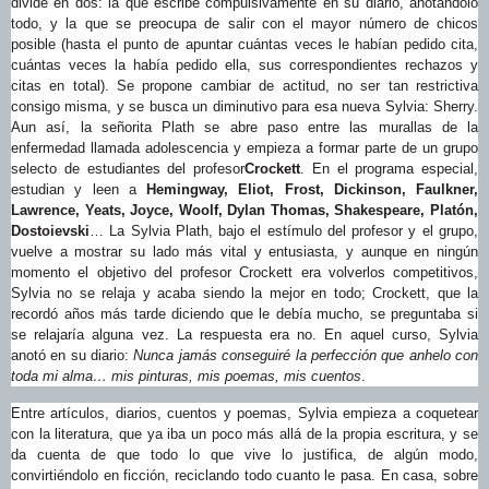
divide en dos: la que escribe compulsivamente en su diario, anotándolo
todo, y la que se preocupa de salir con el mayor número de chicos
posible (hasta el punto de apuntar cuántas veces le habían pedido cita,
cuántas veces la había pedido ella, sus correspondientes rechazos y
citas en total). Se propone cambiar de actitud, no ser tan restrictiva
consigo misma, y se busca un diminutivo para esa nueva Sylvia: Sherry.
Aun así, la señorita Plath se abre paso entre las murallas de la
enfermedad llamada adolescencia y empieza a formar parte de un grupo
selecto de estudiantes del profesor
Crockett
. En el programa especial,
estudian y leen a
Hemingway, Eliot, Frost, Dickinson, Faulkner,
Lawrence, Yeats, Joyce, Woolf, Dylan Thomas, Shakespeare, Platón,
Dostoievski
… La Sylvia Plath, bajo el estímulo del profesor y el grupo,
vuelve a mostrar su lado más vital y entusiasta, y aunque en ningún
momento el objetivo del profesor Crockett era volverlos competitivos,
Sylvia no se relaja y acaba siendo la mejor en todo; Crockett, que la
recordó años más tarde diciendo que le debía mucho, se preguntaba si
se relajaría alguna vez. La respuesta era no. En aquel curso, Sylvia
anotó en su diario:
Nunca jamás conseguiré la perfección que anhelo con
toda mi alma… mis pinturas, mis poemas, mis cuentos
.
Entre artículos, diarios, cuentos y poemas, Sylvia empieza a coquetear
con la literatura, que ya iba un poco más allá de la propia escritura, y se
da cuenta de que todo lo que vive lo justifica, de algún modo,
convirtiéndolo en ficción, reciclando todo cuanto le pasa. En casa, sobre