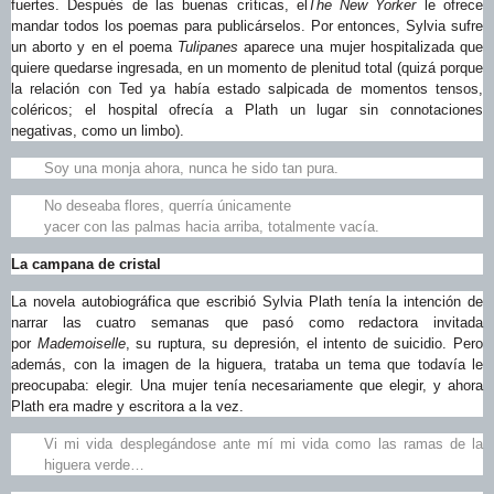
fuertes. Después de las buenas críticas, el
The New Yorker
le ofrece
mandar todos los poemas para publicárselos. Por entonces, Sylvia sufre
un aborto y en el poema
Tulipanes
aparece una mujer hospitalizada que
quiere quedarse ingresada, en un momento de plenitud total (quizá porque
la relación con Ted ya había estado salpicada de momentos tensos,
coléricos; el hospital ofrecía a Plath un lugar sin connotaciones
negativas, como un limbo).
Soy una monja ahora, nunca he sido tan pura.
No deseaba flores, querría únicamente
yacer con las palmas hacia arriba, totalmente vacía.
La campana de cristal
La novela autobiográfica que escribió Sylvia Plath tenía la intención de
narrar las cuatro semanas que pasó como redactora invitada
por
Mademoiselle
, su ruptura, su depresión, el intento de suicidio. Pero
además, con la imagen de la higuera, trataba un tema que todavía le
preocupaba: elegir. Una mujer tenía necesariamente que elegir, y ahora
Plath era madre y escritora a la vez.
Vi mi vida desplegándose ante mí mi vida como las ramas de la
higuera verde…