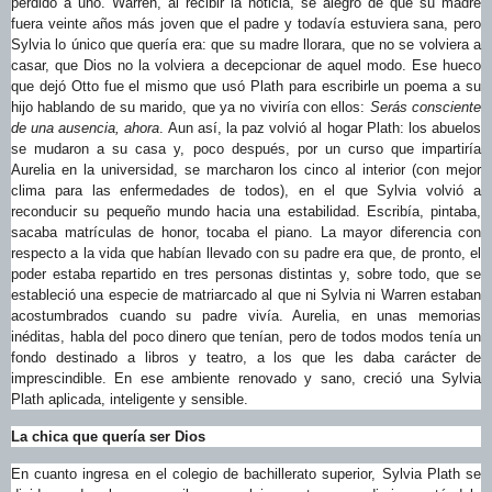
perdido a uno. Warren, al recibir la noticia, se alegró de que su madre
fuera veinte años más joven que el padre y todavía estuviera sana, pero
Sylvia lo único que quería era: que su madre llorara, que no se volviera a
casar, que Dios no la volviera a decepcionar de aquel modo. Ese hueco
que dejó Otto fue el mismo que usó Plath para escribirle un poema a su
hijo hablando de su marido, que ya no viviría con ellos:
Serás consciente
de una ausencia, ahora
. Aun así, la paz volvió al hogar Plath: los abuelos
se mudaron a su casa y, poco después, por un curso que impartiría
Aurelia en la universidad, se marcharon los cinco al interior (con mejor
clima para las enfermedades de todos), en el que Sylvia volvió a
reconducir su pequeño mundo hacia una estabilidad. Escribía, pintaba,
sacaba matrículas de honor, tocaba el piano. La mayor diferencia con
respecto a la vida que habían llevado con su padre era que, de pronto, el
poder estaba repartido en tres personas distintas y, sobre todo, que se
estableció una especie de matriarcado al que ni Sylvia ni Warren estaban
acostumbrados cuando su padre vivía. Aurelia, en unas memorias
inéditas, habla del poco dinero que tenían, pero de todos modos tenía un
fondo destinado a libros y teatro, a los que les daba carácter de
imprescindible. En ese ambiente renovado y sano, creció una Sylvia
Plath aplicada, inteligente y sensible.
La chica que quería ser Dios
En cuanto ingresa en el colegio de bachillerato superior, Sylvia Plath se