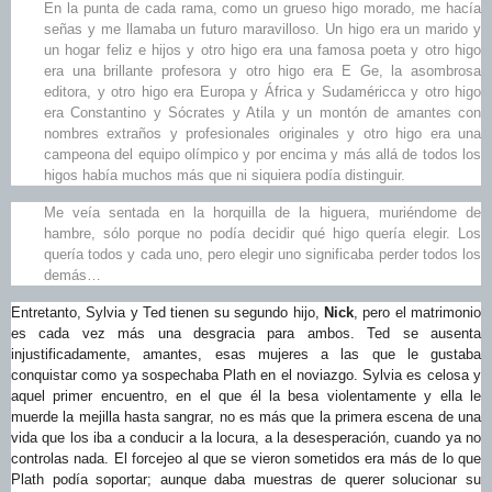
En la punta de cada rama, como un grueso higo morado, me hacía
señas y me llamaba un futuro maravilloso. Un higo era un marido y
un hogar feliz e hijos y otro higo era una famosa poeta y otro higo
era una brillante profesora y otro higo era E Ge, la asombrosa
editora, y otro higo era Europa y África y Sudaméricca y otro higo
era Constantino y Sócrates y Atila y un montón de amantes con
nombres extraños y profesionales originales y otro higo era una
campeona del equipo olímpico y por encima y más allá de todos los
higos había muchos más que ni siquiera podía distinguir.
Me veía sentada en la horquilla de la higuera, muriéndome de
hambre, sólo porque no podía decidir qué higo quería elegir. Los
quería todos y cada uno, pero elegir uno significaba perder todos los
demás…
Entretanto, Sylvia y Ted tienen su segundo hijo,
Nick
, pero el matrimonio
es cada vez más una desgracia para ambos. Ted se ausenta
injustificadamente, amantes, esas mujeres a las que le gustaba
conquistar como ya sospechaba Plath en el noviazgo. Sylvia es celosa y
aquel primer encuentro, en el que él la besa violentamente y ella le
muerde la mejilla hasta sangrar, no es más que la primera escena de una
vida que los iba a conducir a la locura, a la desesperación, cuando ya no
controlas nada. El forcejeo al que se vieron sometidos era más de lo que
Plath podía soportar; aunque daba muestras de querer solucionar su