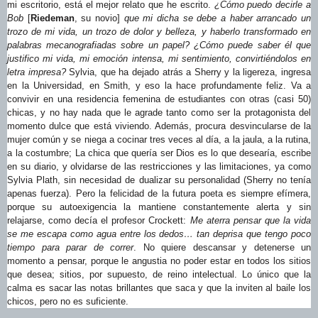
mi escritorio, está el mejor relato que he escrito.
¿Cómo puedo decirle a
Bob
[
Riedeman
, su novio]
que mi dicha se debe a haber arrancado un
trozo de mi vida, un trozo de dolor y belleza, y haberlo transformado en
palabras mecanografiadas sobre un papel? ¿Cómo puede saber él que
justifico mi vida, mi emoción intensa, mi sentimiento, convirtiéndolos en
letra impresa?
Sylvia, que ha dejado atrás a Sherry y la ligereza, ingresa
en la Universidad, en Smith, y eso la hace profundamente feliz. Va a
convivir en una residencia femenina de estudiantes con otras (casi 50)
chicas, y no hay nada que le agrade tanto como ser la protagonista del
momento dulce que está viviendo. Además, procura desvincularse de la
mujer común y se niega a cocinar tres veces al día, a la jaula, a la rutina,
a la costumbre; La chica que quería ser Dios es lo que desearía, escribe
en su diario, y olvidarse de las restricciones y las limitaciones, ya como
Sylvia Plath, sin necesidad de dualizar su personalidad (Sherry no tenía
apenas fuerza). Pero la felicidad de la futura poeta es siempre efímera,
porque su autoexigencia la mantiene constantemente alerta y sin
relajarse, como decía el profesor Crockett:
Me aterra pensar que la vida
se me escapa como agua entre los dedos… tan deprisa que tengo poco
tiempo para parar de correr
. No quiere descansar y detenerse un
momento a pensar, porque le angustia no poder estar en todos los sitios
que desea; sitios, por supuesto, de reino intelectual. Lo único que la
calma es sacar las notas brillantes que saca y que la inviten al baile los
chicos, pero no es suficiente.