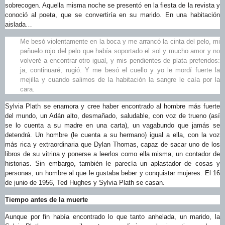
sobrecogen. Aquella misma noche se presentó en la fiesta de la revista y
conoció al poeta, que se convertiría en su marido. En una habitación
aislada…
Me besó violentamente en la boca y me arrancó la cinta del pelo, mi
pañuelo rojo del pelo que había soportado el sol y mucho amor y no
volveré a encontrar otro igual, y mis pendientes de plata preferidos:
ja, continuaré, rugió. Y me besó el cuello y yo le mordí fuerte la
mejilla y cuando salimos de la habitación la sangre le caía por la
cara.
Sylvia Plath se enamora y cree haber encontrado al hombre más fuerte
del mundo, un Adán alto, desmañado, saludable, con voz de trueno (así
se lo cuenta a su madre en una carta), un vagabundo que jamás se
detendrá. Un hombre (le cuenta a su hermano) igual a ella, con la voz
más rica y extraordinaria que Dylan Thomas, capaz de sacar uno de los
libros de su vitrina y ponerse a leerlos como ella misma, un contador de
historias. Sin embargo, también le parecía un aplastador de cosas y
personas, un hombre al que le gustaba beber y conquistar mujeres. El 16
de junio de 1956, Ted Hughes y Sylvia Plath se casan.
Tiempo antes de la muerte
Aunque por fin había encontrado lo que tanto anhelada, un marido, la