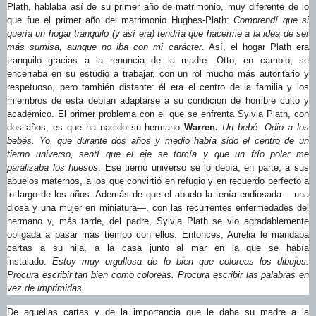
Plath, hablaba así de su primer año de matrimonio, muy diferente de lo
que fue el primer año del matrimonio Hughes-Plath:
Comprendí que si
quería un hogar tranquilo (y así era) tendría que hacerme a la idea de ser
más sumisa, aunque no iba con mi carácter
. Así, el hogar Plath era
tranquilo gracias a la renuncia de la madre. Otto, en cambio, se
encerraba en su estudio a trabajar, con un rol mucho más autoritario y
respetuoso, pero también distante: él era el centro de la familia y los
miembros de esta debían adaptarse a su condición de hombre culto y
académico. El primer problema con el que se enfrenta Sylvia Plath, con
dos años, es que ha nacido su hermano
Warren.
Un bebé. Odio a los
bebés. Yo, que durante dos años y medio había sido el centro de un
tierno universo, sentí que el eje se torcía y que un frío polar me
paralizaba los huesos
. Ese tierno universo se lo debía, en parte, a sus
abuelos maternos, a los que convirtió en refugio y en recuerdo perfecto a
lo largo de los años. Además de que el abuelo la tenía endiosada —una
diosa y una mujer en miniatura—, con las recurrentes enfermedades del
hermano y, más tarde, del padre, Sylvia Plath se vio agradablemente
obligada a pasar más tiempo con ellos. Entonces, Aurelia le mandaba
cartas a su hija, a la casa junto al mar en la que se había
instalado:
Estoy muy orgullosa de lo bien que coloreas los dibujos.
Procura escribir tan bien como coloreas. Procura escribir las palabras en
vez de imprimirlas
.
De aquellas cartas y de la importancia que le daba su madre a la