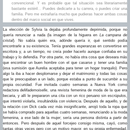
convencional. Y es probable que tal situación sea literariamente
bastante estéril… Puedes dedicarte a tu carrera, o puedes criar una
familia. Pero me extrañaría mucho que pudieras hacer ambas cosas
dentro del marco social en que vives.
La elección de Sylvia la dejaba profundamente deprimida, porque no
quería renunciar a nada (la imagen de la higuera en
La campana de
cristal
). No sabía quién era, adónde quería ir, qué sentido podía
encontrarle a su existencia. Tenía grandes esperanzas en convertirse en
escritora y, a un tiempo, no creía poder hacerlo aunque confiaba en su
trabajo y lo defendía. Por otra parte, no había otra cosa que deseara más
que encontrar un buen hombre con el que casarse y tener una familia
(esa sumisión que Aurelia aceptaba para tener un hogar tranquilo). Pero
algo la iba a hacer desplomarse y dejar el matrimonio y todas las cosas
que le preocupaban a un lado, porque estaba a punto de sucumbir a su
propia oscuridad. Fue invitada cuatro semanas a Nueva York como
redactora de
Mademoiselle
, una revista femenina de moda de la que era
becaria, y allí le prepararon una cita con un rico peruano sin escrúpulos,
que intentó violarla, insultándola con violencia. Después de aquello, y de
la relación con Dick cada vez más insignificante, arrojó toda la ropa que
se había comprado para aquellas cuatro semanas, renunciando a la moda
femenina, a ese lado de la mujer; sería una persona distinta a partir de
entonces. Pero después de aquel forcejeo consigo misma, cayó, como
tantas otras veces pero con un motivo mayor, en su propia enfermedad.