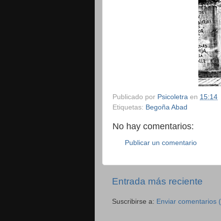
Publicado por
Psicoletra
en
15:14
Etiquetas:
Begoña Abad
No hay comentarios:
Publicar un comentario
Entrada más reciente
Suscribirse a:
Enviar comentarios 