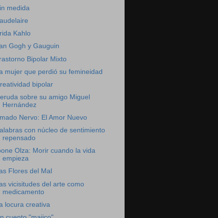
in medida
audelaire
rida Kahlo
an Gogh y Gauguin
rastorno Bipolar Mixto
a mujer que perdió su femineidad
reatividad bipolar
eruda sobre su amigo Miguel
Hernández
mado Nervo: El Amor Nuevo
alabras con núcleo de sentimiento
repensado
bone Olza: Morir cuando la vida
empieza
as Flores del Mal
as vicisitudes del arte como
medicamento
a locura creativa
n cuento "majico"