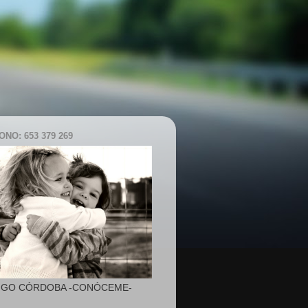
NO: 653 379 269
IGO CÓRDOBA -CONÓCEME-