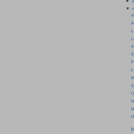
►
▼
A
A
L
L
A
S
P
L
M
S
O
N
M
H
B