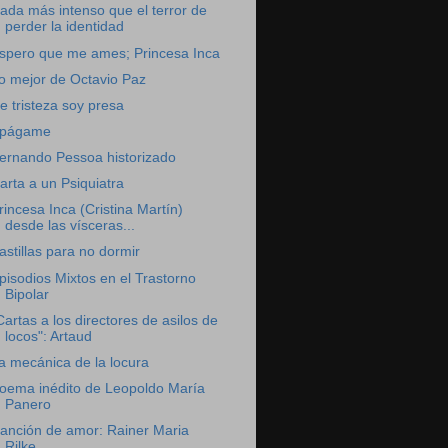
ada más intenso que el terror de
perder la identidad
spero que me ames; Princesa Inca
o mejor de Octavio Paz
e tristeza soy presa
págame
ernando Pessoa historizado
arta a un Psiquiatra
rincesa Inca (Cristina Martín)
desde las vísceras...
astillas para no dormir
pisodios Mixtos en el Trastorno
Bipolar
Cartas a los directores de asilos de
locos": Artaud
a mecánica de la locura
oema inédito de Leopoldo María
Panero
anción de amor: Rainer Maria
Rilke