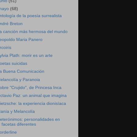
junio
(51)
mayo
(68)
ntología de la poesía surrealista
ndré Breton
a canción más hermosa del mundo
eopoldo Maria Panero
rcoiris
ylvia Plath: morir es un arte
oetas suicidas
a Buena Comunicación
elancolía y Paranoia
obre "Crujido", de Princesa Inca
ctavio Paz: un animal que imagina
ietzsche: la experiencia dionisíaca
anía y Melancolía
eterónimos: personalidades en
facetas diferentes
orderline