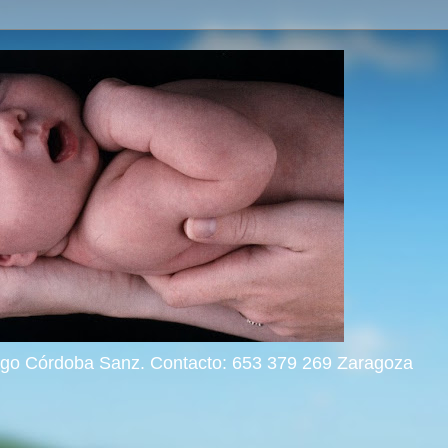
rigo Córdoba Sanz. Contacto: 653 379 269 Zaragoza