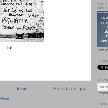
AMOR 
MÁS B
¡Atrév
¡SÍGU
TRANS
Inicio
Entrada antigua
Power
(Atom)
DOCU