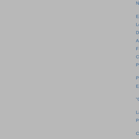
N
E
L
D
A
F
C
P
P
E
"
L
P
C