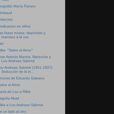
eopoldo María Panero
imbaud
diar(se)
edicacion en niños
as fases mixtas: deprimido y
maníaco a la vez
iel
ilke: "Sobre el Amor"
ose Antonio Marina: Nietzsche y
Lou Andreas Salomé
ou Andreas Salomé (1861-1937):
Seducción de la in...
mores de Eduardo Galeano
obre el Amor
arta de Lou a Rilke
egoña Abad
ilke a Lou Andreas-Salomé
e un lado al otro