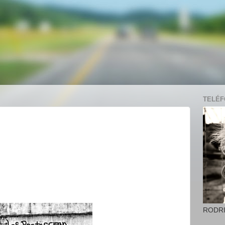
TELÉFO
RODR