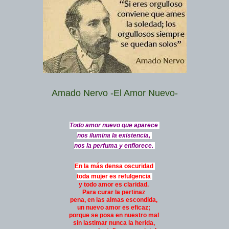
Amado Nervo -El Amor Nuevo-
Todo amor nuevo que aparece
nos ilumina la existencia,
nos la perfuma y enflorece.
En la más densa oscuridad
toda mujer es refulgencia
y todo amor es claridad.
Para curar la pertinaz
pena, en las almas escondida,
un nuevo amor es eficaz;
porque se posa en nuestro mal
sin lastimar nunca la herida,