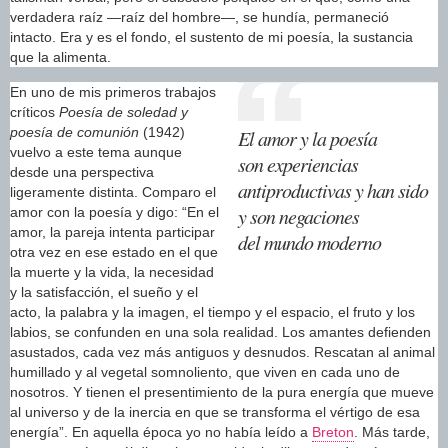
verdadera raíz —raíz del hombre—, se hundía, permaneció
intacto. Era y es el fondo, el sustento de mi poesía, la sustancia
que la alimenta.
En uno de mis primeros trabajos
críticos
Poesía de soledad y
poesía de comunión
(1942)
El amor y la poesía
vuelvo a este tema aunque
son experiencias
desde una perspectiva
antiproductivas y han sido
ligeramente distinta. Comparo el
y son negaciones
amor con la poesía y digo: “En el
amor, la pareja intenta participar
del mundo moderno
otra vez en ese estado en el que
la muerte y la vida, la necesidad
y la satisfacción, el sueño y el
acto, la palabra y la imagen, el tiempo y el espacio, el fruto y los
labios, se confunden en una sola realidad. Los amantes defienden
asustados, cada vez más antiguos y desnudos. Rescatan al animal
humillado y al vegetal somnoliento, que viven en cada uno de
nosotros. Y tienen el presentimiento de la pura energía que mueve
al universo y de la inercia en que se transforma el vértigo de esa
energía”. En aquella época yo no había leído a
Breton
. Más tarde,