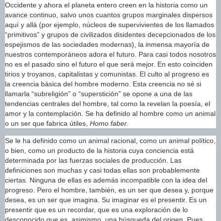
Occidente y ahora el planeta entero creen en la historia como un
avance continuo, salvo unos cuantos grupos marginales dispersos
aquí y allá (por ejemplo, núcleos de supervivientes de los llamados
“primitivos” y grupos de civilizados disidentes decepcionados de los
espejismos de las sociedades modernas), la inmensa mayoría de
nuestros contemporáneos adora el futuro. Para casi todos nosotros
no es el pasado sino el futuro el que será mejor. En esto coinciden
tirios y troyanos, capitalistas y comunistas. El culto al progreso es
la creencia básica del hombre moderno. Esta creencia no sé si
llamarla “subreligión” o “superstición” se opone a una de las
tendencias centrales del hombre, tal como la revelan la poesía, el
amor y la contemplación. Se ha definido al hombre como un animal
o un ser que fabrica útiles,
Homo
faber.
Se le ha definido como un animal racional, como un animal político,
o bien, como un producto de la historia cuya conciencia está
determinada por las fuerzas sociales de producción. Las
definiciones son muchas y casi todas ellas son probablemente
ciertas. Ninguna de ellas es además incompatible con la idea del
progreso. Pero el hombre, también, es un ser que desea y, porque
desea, es un ser que imagina. Su imaginar es el presentir. Es un
presentir que es un recordar, que es una exploración de lo
desconocido que es, asimismo, una búsqueda del origen. Pues