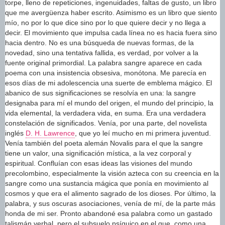
torpe, lleno de repeticiones, ingenuidades, faltas de gusto, un libro
que me avergüenza haber escrito. Asimismo es un libro que siento
mío, no por lo que dice sino por lo que quiere decir y no llega a
decir. El movimiento que impulsa cada línea no es hacia fuera sino
hacia dentro. No es una búsqueda de nuevas formas, de la
novedad, sino una tentativa fallida, es verdad, por volver a la
fuente original primordial. La palabra sangre aparece en cada
poema con una insistencia obsesiva, monótona. Me parecía en
esos días de mi adolescencia una suerte de emblema mágico. El
abanico de sus significaciones se resolvía en una: la sangre
designaba para mí el mundo del origen, el mundo del principio, la
vida elemental, la verdadera vida, en suma. Era una verdadera
constelación de significados. Venía, por una parte, del novelista
inglés
D. H. Lawrence
, que yo leí mucho en mi primera juventud.
Venía también del poeta alemán Novalis para el que la sangre
tiene un valor, una significación mística, a la vez corporal y
espiritual. Confluían con esas ideas las visiones del mundo
precolombino, especialmente la visión azteca con su creencia en la
sangre como una sustancia mágica que ponía en movimiento al
cosmos y que era el alimento sagrado de los dioses. Por último, la
palabra, y sus oscuras asociaciones, venía de mí, de la parte más
honda de mi ser. Pronto abandoné esa palabra como un gastado
talismán verbal, pero el subsuelo psíquico en el que, como una