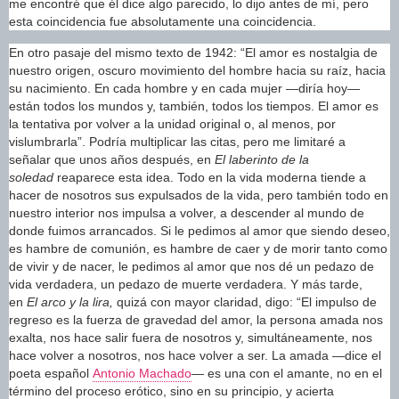
me encontré que él dice algo parecido, lo dijo antes de mí, pero
esta coincidencia fue absolutamente una coincidencia.
En otro pasaje del mismo texto de 1942: “El amor es nostalgia de
nuestro origen, oscuro movimiento del hombre hacia su raíz, hacia
su nacimiento. En cada hombre y en cada mujer —diría hoy—
están todos los mundos y, también, todos los tiempos. El amor es
la tentativa por volver a la unidad original o, al menos, por
vislumbrarla”. Podría multiplicar las citas, pero me limitaré a
señalar que unos años después, en
El laberinto de la
soledad
reaparece esta idea. Todo en la vida moderna tiende a
hacer de nosotros sus expulsados de la vida, pero también todo en
nuestro interior nos impulsa a volver, a descender al mundo de
donde fuimos arrancados. Si le pedimos al amor que siendo deseo,
es hambre de comunión, es hambre de caer y de morir tanto como
de vivir y de nacer, le pedimos al amor que nos dé un pedazo de
vida verdadera, un pedazo de muerte verdadera. Y más tarde,
en
El arco y la lira,
quizá con mayor claridad, digo: “El impulso de
regreso es la fuerza de gravedad del amor, la persona amada nos
exalta, nos hace salir fuera de nosotros y, simultáneamente, nos
hace volver a nosotros, nos hace volver a ser. La amada —dice el
poeta español
Antonio Machado
— es una con el amante, no en el
término del proceso erótico, sino en su principio, y acierta