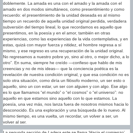
doblemente. La amada es una con el amado y la amada con el
amado en dos modos simultáneos, como presentimiento y como
recuerdo: el presentimiento de la unidad deseada es al mismo
tiempo un recuerdo de aquella unidad original perdida, verdadera
subversión del tiempo lineal, lo que recordamos es aquello que
presentimos, en la poesía y en el amor, también en otras
experiencias, como las experiencias de la vida contemplativa, y en
estas, quizá con mayor fuerza y nitidez, el hombre regresa a sí
mismo, y ese regreso es una recuperación de la unidad original.
No regresamos a nuestro pobre yo, sino al otro, o mejor dicho, a lo
otro”. En suma, siempre he creído —confieso que hablo de mis
creencias y no de mis ideas— que la conciencia poética es la
revelación de nuestra condición original, y que esa condición no es
solo otra situación, como diría un filósofo moderno, un ser esto o
aquello, sino un con estar, un ser con alguien y con algo. Ese algo
es lo que llamamos “el mundo” o “el cosmos” o “el universo”: no
aquello en que estamos sino aquello con lo que estamos. La
poesía, una vez más, nos lanza fuera de nosotros mismos hacia lo
desconocido. Es una exploración y una búsqueda de lo nuevo. Al
mismo tiempo, es una vuelta, un recordar, un volver a ser, un
volver al ser.
La segunda sección de
Ladera este
se llama ‘Hacia el comienzo’.