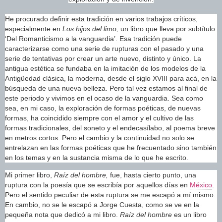
He procurado definir esta tradición en varios trabajos críticos,
especialmente en
Los hijos del
limo,
un libro que lleva por subtítulo
‘Del Romanticismo a la vanguardia’. Esa tradición puede
caracterizarse como una serie de rupturas con el pasado y una
serie de tentativas por crear un arte nuevo, distinto y único. La
antigua estética se fundaba en la imitación de los modelos de la
Antigüedad clásica, la moderna, desde el siglo XVIII para acá, en la
búsqueda de una nueva belleza. Pero tal vez estamos al final de
este periodo y vivimos en el ocaso de la vanguardia. Sea como
sea, en mi caso, la exploración de formas poéticas, de nuevas
formas, ha coincidido siempre con el amor y el cultivo de las
formas tradicionales, del soneto y el endecasílabo, al poema breve
en metros cortos. Pero el cambio y la continuidad no solo se
entrelazan en las formas poéticas que he frecuentado sino también
en los temas y en la sustancia misma de lo que he escrito.
Mi primer libro,
Raíz del
hombre,
fue, hasta cierto punto, una
ruptura con la poesía que se escribía por aquellos días en
México
.
Pero el sentido peculiar de esta ruptura se me escapó a mí mismo.
En cambio, no se le escapó a Jorge Cuesta, como se ve en la
pequeña nota que dedicó a mi libro.
Raíz del hombre
es un libro