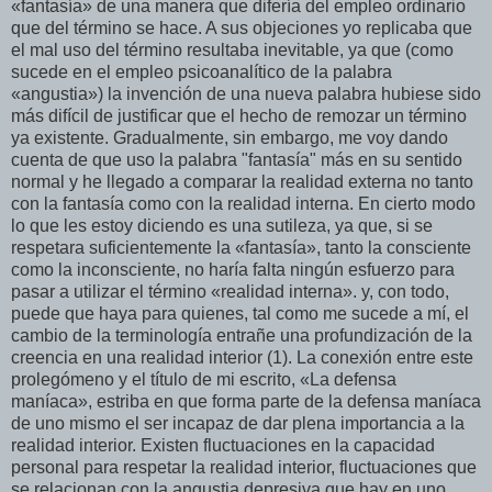
«fantasía» de una manera que difería del empleo ordinario
que del término se hace. A sus objeciones yo replicaba que
el mal uso del término resultaba inevitable, ya que (como
sucede en el empleo psicoanalítico de la palabra
«angustia») la invención de una nueva palabra hubiese sido
más difícil de justificar que el hecho de remozar un término
ya existente. Gradualmente, sin embargo, me voy dando
cuenta de que uso la palabra "fantasía" más en su sentido
normal y he llegado a comparar la realidad externa no tanto
con la fantasía como con la realidad interna. En cierto modo
lo que les estoy diciendo es una sutileza, ya que, si se
respetara suficientemente la «fantasía», tanto la consciente
como la inconsciente, no haría falta ningún esfuerzo para
pasar a utilizar el término «realidad interna». y, con todo,
puede que haya para quienes, tal como me sucede a mí, el
cambio de la terminología entrañe una profundización de la
creencia en una realidad interior (1). La conexión entre este
prolegómeno y el título de mi escrito, «La defensa
maníaca», estriba en que forma parte de la defensa maníaca
de uno mismo el ser incapaz de dar plena importancia a la
realidad interior. Existen fluctuaciones en la capacidad
personal para respetar la realidad interior, fluctuaciones que
se relacionan con la angustia depresiva que hay en uno