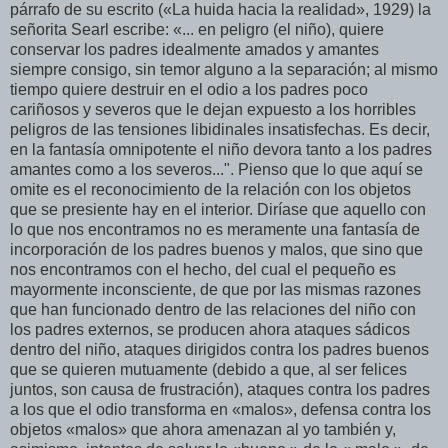
párrafo de su escrito («La huida hacia la realidad», 1929) la
señorita Searl escribe: «... en peligro (el niño), quiere
conservar los padres idealmente amados y amantes
siempre consigo, sin temor alguno a la separación; al mismo
tiempo quiere destruir en el odio a los padres poco
cariñosos y severos que le dejan expuesto a los horribles
peligros de las tensiones libidinales insatisfechas. Es decir,
en la fantasía omnipotente el niño devora tanto a los padres
amantes como a los severos...". Pienso que lo que aquí se
omite es el reconocimiento de la relación con los objetos
que se presiente hay en el interior. Diríase que aquello con
lo que nos encontramos no es meramente una fantasía de
incorporación de los padres buenos y malos, que sino que
nos encontramos con el hecho, del cual el pequeño es
mayormente inconsciente, de que por las mismas razones
que han funcionado dentro de las relaciones del niño con
los padres externos, se producen ahora ataques sádicos
dentro del niño, ataques dirigidos contra los padres buenos
que se quieren mutuamente (debido a que, al ser felices
juntos, son causa de frustración), ataques contra los padres
a los que el odio transforma en «malos», defensa contra los
objetos «malos» que ahora amenazan al yo también y,